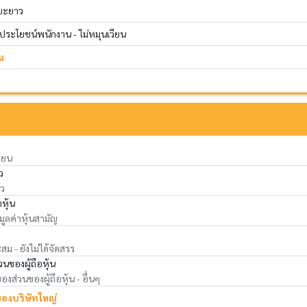
ยะยาว
ระโยชน์พนักงาน - ไม่หมุนเวียน
น
ียน
ว
้ว
าหุ้น
 มูลค่าหุ้นสามัญ
ม - ยังไม่ได้จัดสรร
นของผู้ถือหุ้น
ส่วนของผู้ถือหุ้น - อื่นๆ
ของบริษัทใหญ่