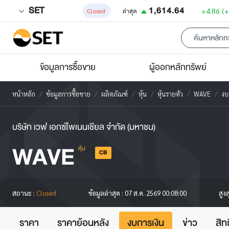
SET
1,614.64
+4.86
(
Closed
ล่าสุด
ข้อมูลการซื้อขาย
ผู้ออกหลักทรัพย์
หน้าหลัก
ข้อมูลการซื้อขาย
ผลิตภัณฑ์
หุ้น
หุ้นรายตัว
WAVE
งบ
บริษัท เวฟ เอกซ์โพเนนเชียล จำกัด (มหาชน)
WAVE
หุ้น
CB
สูง
สถานะ :
Closed
ข้อมูลล่าสุด :
07 ส.ค. 2569 00:08:00
ราคา
ราคาย้อนหลัง
งบการเงิน
ข่าว
สิท