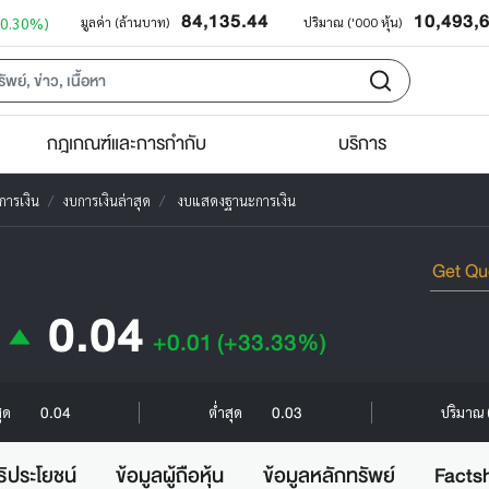
84,135.44
10,493,
+0.30%)
มูลค่า (ล้านบาท)
ปริมาณ ('000 หุ้น)
กฎเกณฑ์และการกำกับ
บริการ
การเงิน
งบการเงินล่าสุด
งบแสดงฐานะการเงิน
0.04
+0.01
(+33.33%)
0.04
0.03
สุด
ต่ำสุด
ปริมาณ (
ธิประโยชน์
ข้อมูลผู้ถือหุ้น
ข้อมูลหลักทรัพย์
Facts