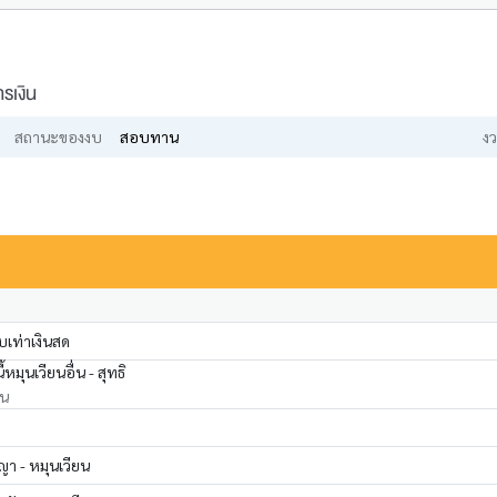
รเงิน
สถานะของงบ
สอบทาน
งว
เท่าเงินสด
หมุนเวียนอื่น - สุทธิ
่น
ญา - หมุนเวียน