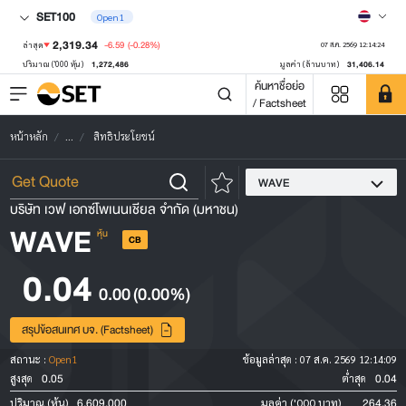
SET100
Open1
2,319.34
-6.59
(-0.28%)
ล่าสุด
07 ส.ค. 2569 12:14:24
1,272,486
31,406.14
ปริมาณ ('000 หุ้น)
มูลค่า (ล้านบาท)
ค้นหาชื่อย่อ
/ Factsheet
หน้าหลัก
...
สิทธิประโยชน์
WAVE
บริษัท เวฟ เอกซ์โพเนนเชียล จำกัด (มหาชน)
WAVE
หุ้น
CB
0.04
0.00
(0.00%)
สรุปข้อสนเทศ บจ. (Factsheet)
สถานะ :
Open1
ข้อมูลล่าสุด :
07 ส.ค. 2569 12:14:09
0.05
0.04
สูงสุด
ต่ำสุด
6,609,000
264.36
ปริมาณ (หุ้น)
มูลค่า ('000 บาท)