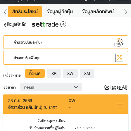
าว
สิทธิประโยชน์
ข้อมูลผู้ถือหุ้น
ข้อมูลหลักทรัพย์
Fac
ดูข้อมูลเชิงลึก
คำนวณปันผล (หุ้น)
คำนวณหุ้นเพิ่มทุน
ทั้งหมด
XR
XW
XM
เครื่องหมาย
Collapse All
ทั้งหมด
ช่วงเวลา
23 ก.ย. 2569
XW
อัตราส่วน (เดิม:ใหม่) ณ ราคา
-
วันปิดสมุดทะเบียน
-
วันกำหนดรายชื่อผู้ถือหุ้น
24 ก.ย. 2569