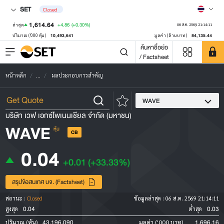
SET
Closed
1,614.64
+4.86
(+0.30%)
ล่าสุด
06 ส.ค. 2569 21:14:11
10,493,641
84,135.44
ปริมาณ ('000 หุ้น)
มูลค่า (ล้านบาท)
ค้นหาชื่อย่อ
/ Factsheet
หน้าหลัก
...
ผลประกอบการสำคัญ
WAVE
บริษัท เวฟ เอกซ์โพเนนเชียล จำกัด (มหาชน)
WAVE
หุ้น
CB
0.04
+0.01
(+33.33%)
สรุปข้อสนเทศ บจ. (Factsheet)
สถานะ :
Closed
ข้อมูลล่าสุด :
06 ส.ค. 2569 21:14:11
0.04
0.03
สูงสุด
ต่ำสุด
43,196,090
1,696.16
ปริมาณ (หุ้น)
มูลค่า ('000 บาท)