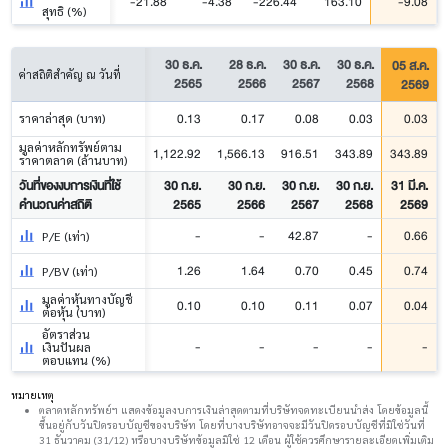
-21.88
-4.38
-226.44
163.10
-9.08
สุทธิ (%)
30 ธ.ค.
28 ธ.ค.
30 ธ.ค.
30 ธ.ค.
05 ส.ค.
ค่าสถิติสำคัญ ณ วันที่
2565
2566
2567
2568
2569
0.13
0.17
0.08
0.03
0.03
ราคาล่าสุด (บาท)
มูลค่าหลักทรัพย์ตาม
1,122.92
1,566.13
916.51
343.89
343.89
ราคาตลาด (ล้านบาท)
วันที่ของงบการเงินที่ใช้
30 ก.ย.
30 ก.ย.
30 ก.ย.
30 ก.ย.
31 มี.ค.
คำนวณค่าสถิติ
2565
2566
2567
2568
2569
-
-
42.87
-
0.66
P/E (เท่า)
1.26
1.64
0.70
0.45
0.74
P/BV (เท่า)
มูลค่าหุ้นทางบัญชี
0.10
0.10
0.11
0.07
0.04
ต่อหุ้น (บาท)
อัตราส่วน
-
-
-
-
-
เงินปันผล
ตอบแทน (%)
หมายเหตุ
ตลาดหลักทรัพย์ฯ แสดงข้อมูลงบการเงินล่าสุดตามที่บริษัทจดทะเบียนนำส่ง โดยข้อมูลนี้
ขึ้นอยู่กับวันปิดรอบบัญชีของบริษัท โดยที่บางบริษัทอาจจะมีวันปิดรอบบัญชีที่มิใช่วันที่
31 ธันวาคม (31/12) หรือบางบริษัทข้อมูลมิใช่ 12 เดือน ผู้ใช้ควรศึกษารายละเอียดเพิ่มเติม