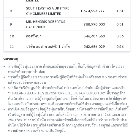
SOUTH EAST ASIA UK (TYPE
8
1,574,994,277
1.61
C) NOMINEES LIMITED
MR. HENDRIK ROBERTUS
9
788,990,000
0.81
CASTENDIJK
10
กองทัพบก
546,487,860
0.56
11
บริษัท ธนชาต เอสพีวี 1 จำกัด
542,686,029
0.56
หมายเหตุ
รายชื่อผู้ถือหุ้นจะมีภาษาไทยและอังกฤษรวมกัน ขึ้นกับข้อมูลที่ส่งเข้ามา โดยเรียง
ตามลำดับจากมากไปน้อย
* รายชื่อผู้ถือหุ้น 10 รายแรก รวมถึงผู้ถือหุ้นที่ถือหุ้นตั้งแต่ร้อยละ 0.5 ของทุนชําระ
แล้วของบริษัทจดทะเบียน
รายชื่อ “บริษัท ศูนย์รับฝากหลักทรัพย์ (ประเทศไทย) จำกัด เพื่อผู้ฝาก” และ/หรือ
“THAILAND SECURITIES DEPOSITORY CO., LTD FOR DEPOSITOR” ที่ปรากฏข้าง
ต้น (ถ้ามี) มาจากกรณีผู้ลงทุนถือหุ้นเกินกว่าข้อจำกัดในการถือครอง หรือ มีสัญชาติ
ไม่สอดคล้องกับประเภทของเครื่องหมายหลักทรัพย์ที่ฝาก ตามกฎเกณฑ์ที่เกี่ยวข้อง
การเปิดเผยข้อมูลรายชื่อผู้ถือหุ้นกรณีเปลี่ยนแปลงโครงสร้างการถือหุ้นบนเว็บไซต์นี้
เป็นข้อมูลตามที่ผู้ถือหุ้นได้รายงานต่อสำนักงาน ก.ล.ต. ตามมาตรา 246 และมาตรา
256 (“as is” basis) ดังนั้น ตลาดหลักทรัพย์จึงไม่อาจที่จะให้การรับรองหรือรับประ
กันใดๆ ไม่ว่าโดยตรงหรือโดยปริยาย ถึงความถูกต้อง ครบถ้วน สมบูรณ์ และการไม่มี
ความผิดพลาด รวมทั้งความเป็นปัจจุบัน