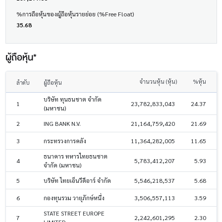
%การถือหุ้นของผู้ถือหุ้นรายย่อย (%Free Float)
35.68
ผู้ถือหุ้น*
จำนวนหุ้น (หุ้น)
%หุ้น
ลำดับ
ผู้ถือหุ้น
บริษัท ทุนธนชาต จำกัด
1
23,782,833,043
24.37
(มหาชน)
2
ING BANK N.V.
21,164,759,420
21.69
3
กระทรวงการคลัง
11,364,282,005
11.65
ธนาคาร ทหารไทยธนชาต
4
5,783,412,207
5.93
จำกัด (มหาชน)
5
บริษัท ไทยเอ็นวีดีอาร์ จำกัด
5,546,218,537
5.68
6
กองทุนรวม วายุภักษ์หนึ่ง
3,506,557,113
3.59
STATE STREET EUROPE
7
2,242,601,295
2.30
LIMITED