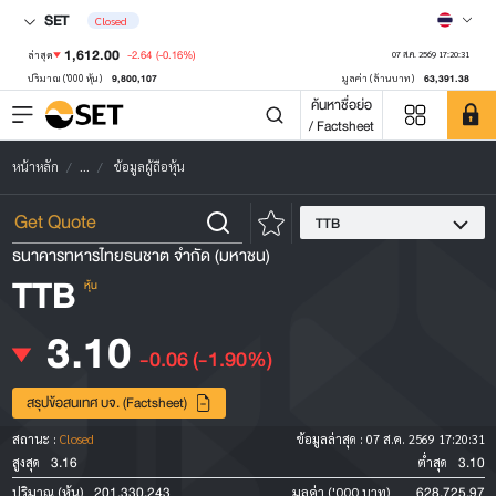
SET
Closed
1,612.00
-2.64
(-0.16%)
ล่าสุด
07 ส.ค. 2569 17:20:31
9,800,107
63,391.38
ปริมาณ ('000 หุ้น)
มูลค่า (ล้านบาท)
ค้นหาชื่อย่อ
/ Factsheet
หน้าหลัก
...
ข้อมูลผู้ถือหุ้น
TTB
ธนาคารทหารไทยธนชาต จำกัด (มหาชน)
TTB
หุ้น
3.10
-0.06
(-1.90%)
สรุปข้อสนเทศ บจ. (Factsheet)
สถานะ :
Closed
ข้อมูลล่าสุด :
07 ส.ค. 2569 17:20:31
3.16
3.10
สูงสุด
ต่ำสุด
201,330,243
628,725.97
ปริมาณ (หุ้น)
มูลค่า ('000 บาท)