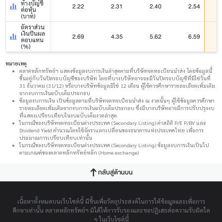
ทางบัญชี
2.22
2.31
2.40
2.54
ต่อหุ้น
(บาท)
อัตราส่วน
เงินปันผล
2.69
4.35
5.62
6.59
ตอบแทน
(%)
หมายเหตุ
ตลาดหลักทรัพย์ฯ แสดงข้อมูลงบการเงินล่าสุดตามที่บริษัทจดทะเบียนนำส่ง โดยข้อมูลนี้
ขึ้นอยู่กับวันปิดรอบบัญชีของบริษัท โดยที่บางบริษัทอาจจะมีวันปิดรอบบัญชีที่มิใช่วันที่
31 ธันวาคม (31/12) หรือบางบริษัทข้อมูลมิใช่ 12 เดือน ผู้ใช้ควรศึกษารายละเอียดเพิ่มเติม
จากงบการเงินฉบับเต็มประกอบ
ข้อมูลงบการเงิน เป็นข้อมูลตามที่บริษัทจดทะเบียนนำส่ง ณ งวดนั้นๆ ผู้ใช้ข้อมูลควรศึกษา
รายละเอียดเพิ่มเติมจากงบการเงินฉบับเต็มประกอบ ซึ่งมีบางบริษัทอาจมีการปรับปรุงงบ
ที่แสดงเปรียบเทียบในงบฉบับเต็มงวดล่าสุด
ในกรณีของบริษัทจดทะเบียนต่างประเทศ (Secondary Listing) ค่าสถิติ P/E P/BV และ
Dividend Yield คำนวณโดยใช้อัตราแลกเปลี่ยนของธนาคารแห่งประเทศไทย เพื่อการ
ประมาณการเปรียบเทียบเท่านั้น
ในกรณีของบริษัทจดทะเบียนต่างประเทศ (Secondary Listing) ข้อมูลงบการเงินเป็นไป
ตามเกณฑ์ของตลาดหลักทรัพย์หลัก (Home exchange)
กลับสู่ด้านบน
เนื้อหาทั้งหมดบนเว็บไซต์นี้ มีขึ้นเพื่อวัตถุประสงค์ในการให้ข้อมูลและเพื่อการ
ศึกษาเท่านั้น ตลาดหลักทรัพย์ฯ มิได้ให้การรับรองและขอปฏิเสธต่อความรับผิดใด
ๆ ในเว็บไซต์นี้