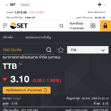
SET
Closed
1,612.00
-2.64
(-0.16%)
ล่าสุด
08 ส.ค. 2569 03:20:14
9,800,107
63,391.38
ปริมาณ ('000 หุ้น)
มูลค่า (ล้านบาท)
ค้นหาชื่อย่อ
/ Factsheet
หน้าหลัก
...
ผลประกอบการสำคัญ
TTB
ธนาคารทหารไทยธนชาต จำกัด (มหาชน)
TTB
หุ้น
3.10
-0.06
(-1.90%)
สรุปข้อสนเทศ บจ. (Factsheet)
สถานะ :
Closed
ข้อมูลล่าสุด :
08 ส.ค. 2569 03:20:14
3.16
3.10
สูงสุด
ต่ำสุด
201,330,243
628,725.97
ปริมาณ (หุ้น)
มูลค่า ('000 บาท)