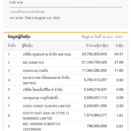
0.95 บาท
การเปลี่ยนแปลงพาร์ล่าสุด
เก่า 10.00 : ใหม่ 0.95 @ 06 ก.ค. 2553
ข้อมูลผู้ถือหุ้น
ข้อมูล ณ วันที่ 28 เม.ย. 2569
ลำดับ
ผู้ถือหุ้น
จำนวนหุ้น (หุ้น)
%หุ้น
23,782,833,043
24.37
1
บริษัท ทุนธนชาต จำกัด (มหาชน)
21,164,759,420
21.69
2
ING BANK N.V.
11,364,282,005
11.65
3
กระทรวงการคลัง
ธนาคาร ทหารไทยธนชาต จำกัด
5,783,412,207
5.93
4
(มหาชน)
5,546,218,537
5.68
5
บริษัท ไทยเอ็นวีดีอาร์ จำกัด
3,506,557,113
3.59
6
กองทุนรวม วายุภักษ์หนึ่ง
2,242,601,295
2.30
7
STATE STREET EUROPE LIMITED
SOUTH EAST ASIA UK (TYPE C)
1,574,994,277
1.61
8
NOMINEES LIMITED
MR. HENDRIK ROBERTUS
788,990,000
0.81
9
CASTENDIJK