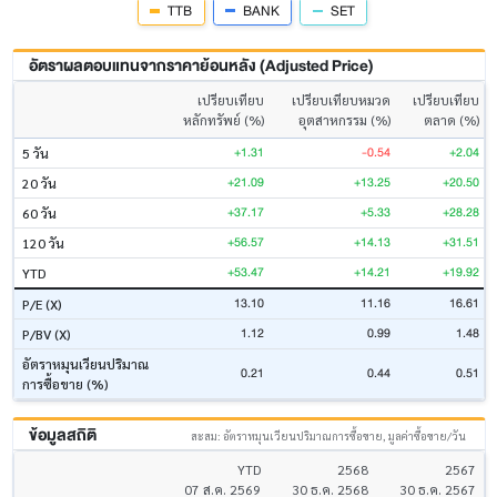
TTB
BANK
SET
อัตราผลตอบแทนจากราคาย้อนหลัง (Adjusted Price)
เปรียบเทียบ
เปรียบเทียบหมวด
เปรียบเทียบ
หลักทรัพย์ (%)
อุตสาหกรรม (%)
ตลาด (%)
+1.31
-0.54
+2.04
5 วัน
+21.09
+13.25
+20.50
20 วัน
+37.17
+5.33
+28.28
60 วัน
+56.57
+14.13
+31.51
120 วัน
+53.47
+14.21
+19.92
YTD
13.10
11.16
16.61
P/E (X)
1.12
0.99
1.48
P/BV (X)
อัตราหมุนเวียนปริมาณ
0.21
0.44
0.51
การซื้อขาย (%)
ข้อมูลสถิติ
สะสม: อัตราหมุนเวียนปริมาณการซื้อขาย, มูลค่าซื้อขาย/วัน
YTD
2568
2567
07 ส.ค. 2569
30 ธ.ค. 2568
30 ธ.ค. 2567