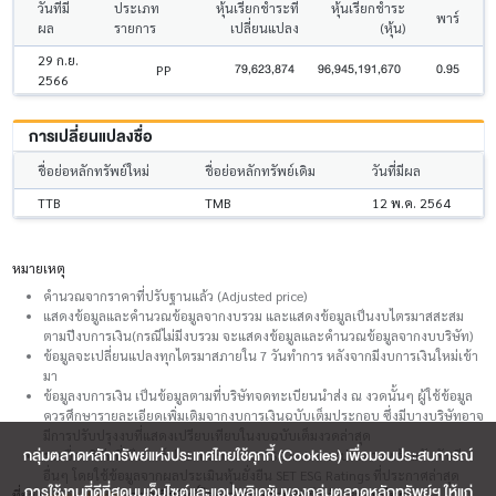
วันที่มี
ประเภท
หุ้นเรียกชำระที่
หุ้นเรียกชำระ
พาร์
ผล
รายการ
เปลี่ยนแปลง
(หุ้น)
29 ก.ย.
79,623,874
96,945,191,670
0.95
PP
2566
การเปลี่ยนแปลงชื่อ
ชื่อย่อหลักทรัพย์ใหม่
ชื่อย่อหลักทรัพย์เดิม
วันที่มีผล
TTB
TMB
12 พ.ค. 2564
หมายเหตุ
คำนวณจากราคาที่ปรับฐานแล้ว (Adjusted price)
แสดงข้อมูลและคำนวณข้อมูลจากงบรวม และแสดงข้อมูลเป็นงบไตรมาสสะสม
ตามปีงบการเงิน(กรณีไม่มีงบรวม จะแสดงข้อมูลและคำนวณข้อมูลจากงบบริษัท)
ข้อมูลจะเปลี่ยนแปลงทุกไตรมาสภายใน 7 วันทำการ หลังจากมีงบการเงินใหม่เข้า
มา
ข้อมูลงบการเงิน เป็นข้อมูลตามที่บริษัทจดทะเบียนนำส่ง ณ งวดนั้นๆ ผู้ใช้ข้อมูล
ควรศึกษารายละเอียดเพิ่มเติมจากงบการเงินฉบับเต็มประกอบ ซึ่งมีบางบริษัทอาจ
มีการปรับปรุงงบที่แสดงเปรียบเทียบในงบฉบับเต็มงวดล่าสุด
กลุ่มตลาดหลักทรัพย์แห่งประเทศไทยใช้คุกกี้ (Cookies) เพื่อมอบประสบการณ์
รายชื่อบริษัทที่เป็นองค์ประกอบของ SETESG Index จะประกาศพร้อมกับดัชนี
อื่นๆ โดยใช้ข้อมูลจากผลประเมินหุ้นยั่งยืน SET ESG Ratings ที่ประกาศล่าสุด
การใช้งานที่ดีที่สุดบนเว็บไซต์และแอปพลิเคชันของกลุ่มตลาดหลักทรัพย์ฯ ให้แก่
ที่มา :
www.set.or.th
(สงวนลิขสิทธิ์โดย ตลาดหลักทรัพย์แห่งประเทศไทย)