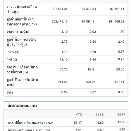
จำนวนหุ้นจดทะเบียน
97,571.34
97,571.34
97,401.41
(ล้านหุ้น)
มูลค่าหลักทรัพย์ตาม
302,471.16
197,094.11
181,166.62
ราคาตลาด (ล้านบาท)
1.86
3.10
2.02
ราคา (บาท/หุ้น)
มูลค่าหุ้นทางบัญชีต่อ
2.77
2.54
2.40
หุ้น (บาท/หุ้น)
0.77
1.12
0.79
P/BV (X)
8.72
13.10
9.34
P/E (X)
อัตราหมุนเวียนปริมาณ
57.76
83.81
63.55
การซื้อขาย (%)
มูลค่าซื้อขาย/วัน (ล้าน
914.96
644.81
457.11
บาท)
0.60
0.38
0.37
Beta
อัตราผลตอบแทน
YTD
2568
2567
11.38
53.47
8.60
การเปลี่ยนแปลงของราคา (%)*
5.62
4.61
6.59
อัตราเงินปันผลตอบแทน (%)