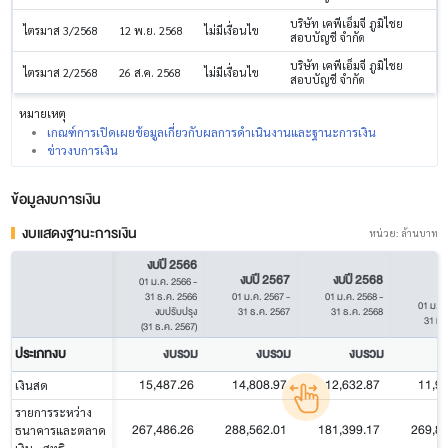
บริษัท เคพีเอ็มจี ภูมิไชย
ไตรมาส 3/2568
12 พ.ย. 2568
ไม่มีเงื่อนไข
สอบบัญชี จำกัด
บริษัท เคพีเอ็มจี ภูมิไชย
ไตรมาส 2/2568
26 ส.ค. 2568
ไม่มีเงื่อนไข
สอบบัญชี จำกัด
หมายเหตุ
เกณฑ์การเปิดเผยข้อมูลเกี่ยวกับผลการดำเนินงานและฐานะการเงิน
ข่าวงบการเงิน
ข้อมูลงบการเงิน
งบแสดงฐานะการเงิน
หน่วย: ล้านบาท
งบปี 2566
ไ
งบปี 2567
งบปี 2568
01 ม.ค. 2566
-
1
31 ธ.ค. 2566
01 ม.ค. 2567
-
01 ม.ค. 2568
-
01 ม.ค.
งบปรับปรุง
31 ธ.ค. 2567
31 ธ.ค. 2568
31 มี.
(31 ธ.ค. 2567)
ประเภทงบ
งบรวม
งบรวม
งบรวม
15,487.26
14,808.97
12,632.87
11,9
เงินสด
รายการระหว่าง
267,486.26
288,562.01
181,399.17
269,8
ธนาคารและตลาด