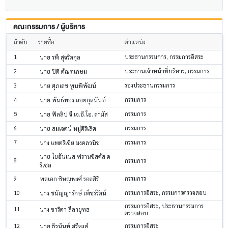
คณะกรรมการ / ผู้บริหาร
ลำดับ
รายชื่อ
ตำแหน่ง
1
ประธานกรรมการ, กรรมการอิสระ
นาย รพี สุจริตกุล
2
ประธานเจ้าหน้าที่บริหาร, กรรมการ
นาย ปิติ ตัณฑเกษม
3
รองประธานกรรมการ
นาย ศุภเดช พูนพิพัฒน์
4
กรรมการ
นาย พันธ์ทอง ลอยกุลนันท์
5
กรรมการ
นาย ฟิลลิป จี.เจ.อี.โอ. ดามัส
6
กรรมการ
นาย สมเจตน์ หมู่ศิริเลิศ
7
กรรมการ
นาง แพตริเซีย มงคลวนิช
นาย โยฮันเนส ฟรานซิสคัส ค
8
กรรมการ
ริเซล
9
กรรมการ
พลเอก ชิษณุพงศ์ รอดศิริ
10
กรรมการอิสระ, กรรมการตรวจสอบ
นาง ชนัญญารักษ์ เพ็ชร์รัตน์
กรรมการอิสระ, ประธานกรรมการ
11
นาง ชาริตา ลีลายุทธ
ตรวจสอบ
12
กรรมการอิสระ
นาย ธีรนันท์ ศรีหงส์