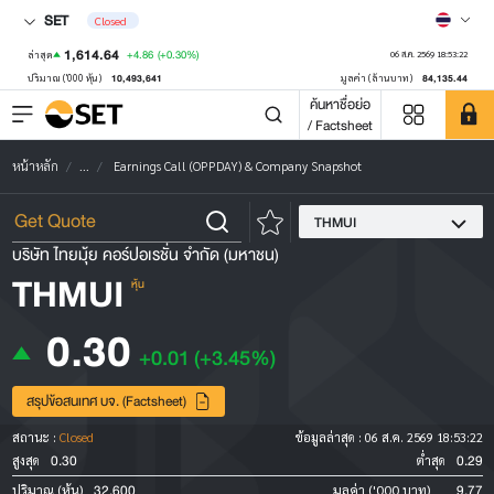
SET
Closed
1,614.64
+4.86
(+0.30%)
ล่าสุด
06 ส.ค. 2569 18:53:22
10,493,641
84,135.44
ปริมาณ ('000 หุ้น)
มูลค่า (ล้านบาท)
ค้นหาชื่อย่อ
/ Factsheet
หน้าหลัก
...
Earnings Call (OPPDAY) & Company Snapshot
THMUI
บริษัท ไทยมุ้ย คอร์ปอเรชั่น จำกัด (มหาชน)
THMUI
หุ้น
0.30
+0.01
(+3.45%)
สรุปข้อสนเทศ บจ. (Factsheet)
สถานะ :
Closed
ข้อมูลล่าสุด :
06 ส.ค. 2569 18:53:22
0.30
0.29
สูงสุด
ต่ำสุด
32,600
9.77
ปริมาณ (หุ้น)
มูลค่า ('000 บาท)