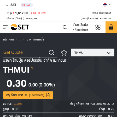
SET
Closed
1,612.00
-2.64
(-0.16%)
ล่าสุด
08 ส.ค. 2569 03:20:14
9,800,107
63,391.38
ปริมาณ ('000 หุ้น)
มูลค่า (ล้านบาท)
ค้นหาชื่อย่อ
/ Factsheet
หน้าหลัก
...
ราคาย้อนหลัง
THMUI
บริษัท ไทยมุ้ย คอร์ปอเรชั่น จำกัด (มหาชน)
THMUI
หุ้น
0.30
0.00
(0.00%)
สรุปข้อสนเทศ บจ. (Factsheet)
สถานะ :
Closed
ข้อมูลล่าสุด :
08 ส.ค. 2569 03:20:14
0.30
0.29
สูงสุด
ต่ำสุด
29,849
8.75
ปริมาณ (หุ้น)
มูลค่า ('000 บาท)