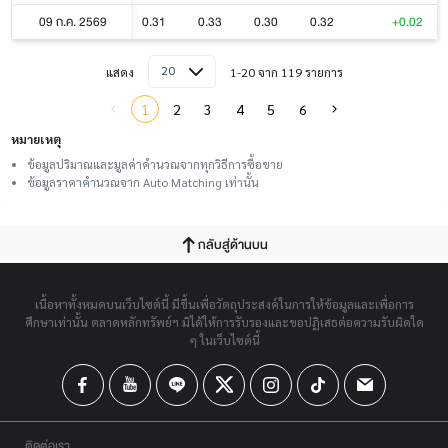
09 ก.ค. 2569
0.31
0.33
0.30
0.32
+0.02
20
แสดง
1-20 จาก 119 รายการ
1
2
3
4
5
6
หมายเหตุ
ข้อมูลปริมาณและมูลค่าคำนวณจากทุกวิธีการซื้อขาย
ข้อมูลราคาคำนวณจาก Auto Matching เท่านั้น
กลับสู่ด้านบน
เนื้อหาทั้งหมดบนเว็บไซต์นี้ มีขึ้นเพื่อวัตถุประสงค์ในการให้ข้อมูลและเพื่อการ
ศึกษาเท่านั้น ตลาดหลักทรัพย์ฯ มิได้ให้การรับรองและขอปฏิเสธต่อความรับผิดใด
ๆ ในเว็บไซต์นี้
ติดต่อเรา