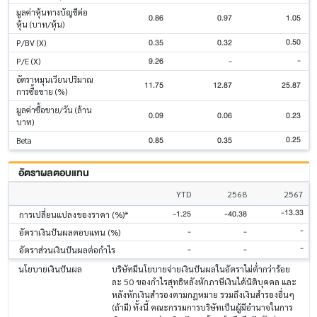
มูลค่าหุ้นทางบัญชีต่อ
0.86
0.97
1.05
หุ้น (บาท/หุ้น)
0.50
0.35
0.32
P/BV (X)
-
9.26
-
P/E (X)
อัตราหมุนเวียนปริมาณ
11.75
12.87
25.87
การซื้อขาย (%)
มูลค่าซื้อขาย/วัน (ล้าน
0.09
0.06
0.23
บาท)
0.25
0.85
0.35
Beta
อัตราผลตอบแทน
YTD
2568
2567
-13.33
-1.25
-40.38
การเปลี่ยนแปลงของราคา (%)*
-
-
-
อัตราเงินปันผลตอบแทน (%)
-
-
-
อัตราส่วนเงินปันผลต่อกำไร
นโยบายเงินปันผล
บริษัทมีนโยบายจ่ายเงินปันผลในอัตราไม่ต่ำกว่าร้อย
ละ 50 ของกำไรสุทธิหลังหักภาษีเงินได้นิติบุคคล และ
หลังหักเงินสำรองตามกฎหมาย รวมถึงเงินสำรองอื่นๆ
(ถ้ามี) ทั้งนี้ คณะกรรมการบริษัทเป็นผู้มีอำนาจในการ