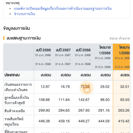
หมายเหตุ
เกณฑ์การเปิดเผยข้อมูลเกี่ยวกับผลการดำเนินงานและฐานะการเงิน
ข่าวงบการเงิน
ข้อมูลงบการเงิน
งบแสดงฐานะการเงิน
หน่วย: ล้านบาท
ไตรมาส
ไตรมาส
งบปี 2566
งบปี 2567
งบปี 2568
1/2568
1/2569
01 ม.ค. 2566
01 ม.ค. 2567
01 ม.ค. 2568
01 ม.ค. 2568
01 ม.ค. 2569
-
-
-
-
-
31 ธ.ค. 2566
31 ธ.ค. 2567
31 ธ.ค. 2568
31 มี.ค. 2568
31 มี.ค. 2569
ประเภทงบ
งบรวม
งบรวม
งบรวม
งบรวม
งบรวม
เงินสดและรายการ
12.97
16.78
13.29
29.52
32.51
เทียบเท่าเงินสด
ลูกหนี้และตั๋วเงิน
108.66
111.64
142.67
98.50
93.55
รับการค้าสุทธิ
299.90
284.65
267.93
291.16
263.26
สินค้าคงเหลือ
รวมสินทรัพย์
446.38
439.16
449.27
444.59
415.42
หมุนเวียน
ที่ดินอาคารและ