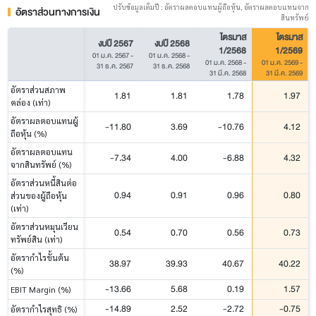
ปรับข้อมูลเต็มปี : อัตราผลตอบแทนผู้ถือหุ้น, อัตราผลตอบแทนจาก
อัตราส่วนทางการเงิน
สินทรัพย์
ไตรมาส
ไตรมาส
งบปี 2567
งบปี 2568
1/2568
1/2569
01 ม.ค. 2567
-
01 ม.ค. 2568
-
01 ม.ค. 2568
-
01 ม.ค. 2569
-
31 ธ.ค. 2567
31 ธ.ค. 2568
31 มี.ค. 2568
31 มี.ค. 2569
อัตราส่วนสภาพ
1.81
1.81
1.78
1.97
คล่อง (เท่า)
อัตราผลตอบแทนผู้
-11.80
3.69
-10.76
4.12
ถือหุ้น (%)
อัตราผลตอบแทน
-7.34
4.00
-6.88
4.32
จากสินทรัพย์ (%)
อัตราส่วนหนี้สินต่อ
0.94
0.91
0.96
0.80
ส่วนของผู้ถือหุ้น
(เท่า)
อัตราส่วนหมุนเวียน
0.54
0.70
0.56
0.73
ทรัพย์สิน (เท่า)
อัตรากำไรขั้นต้น
38.97
39.93
40.67
40.22
(%)
-13.66
5.68
0.19
1.57
EBIT Margin (%)
-14.89
2.52
-2.72
-0.75
อัตรากำไรสุทธิ (%)