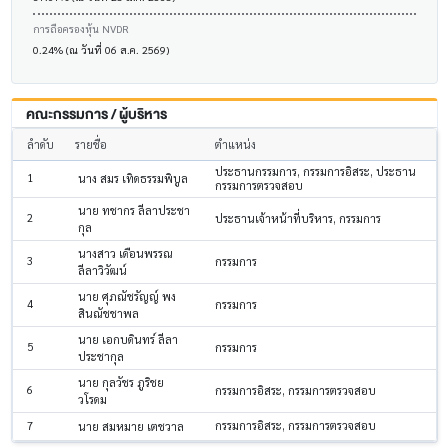
การถือครองหุ้น NVDR
0.24% (ณ วันที่ 06 ส.ค. 2569)
คณะกรรมการ / ผู้บริหาร
ลำดับ
รายชื่อ
ตำแหน่ง
ประธานกรรมการ, กรรมการอิสระ, ประธาน
1
นาง สมร เทิดธรรมพิบูล
กรรมการตรวจสอบ
นาย ทชากร ลีลาประชา
2
ประธานเจ้าหน้าที่บริหาร, กรรมการ
กุล
นางสาว เดือนพรรณ
3
กรรมการ
ลีลาวิวัฒน์
นาย ศุภณัชรัญญ์ พง
4
กรรมการ
สินณัชชาพล
นาย เอกบดินทร์ ลีลา
5
กรรมการ
ประชากุล
นาย กุลวัชร ภูริชย
6
กรรมการอิสระ, กรรมการตรวจสอบ
วโรดม
7
กรรมการอิสระ, กรรมการตรวจสอบ
นาย สมหมาย เตชวาล