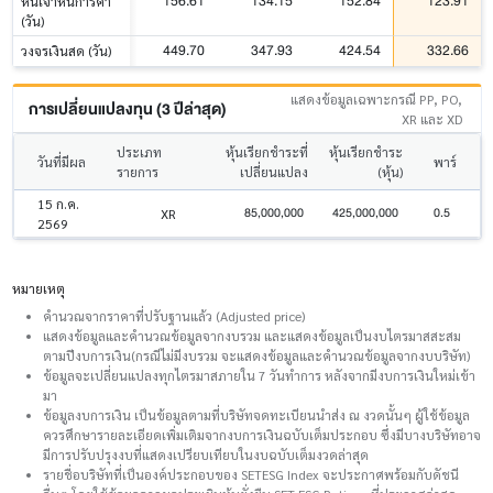
156.61
134.15
152.84
123.91
หนี้เจ้าหนี้การค้า
(วัน)
449.70
347.93
424.54
332.66
วงจรเงินสด (วัน)
แสดงข้อมูลเฉพาะกรณี PP, PO,
การเปลี่ยนแปลงทุน (3 ปีล่าสุด)
XR และ XD
ประเภท
หุ้นเรียกชำระที่
หุ้นเรียกชำระ
วันที่มีผล
พาร์
รายการ
เปลี่ยนแปลง
(หุ้น)
15 ก.ค.
85,000,000
425,000,000
0.5
XR
2569
หมายเหตุ
คำนวณจากราคาที่ปรับฐานแล้ว (Adjusted price)
แสดงข้อมูลและคำนวณข้อมูลจากงบรวม และแสดงข้อมูลเป็นงบไตรมาสสะสม
ตามปีงบการเงิน(กรณีไม่มีงบรวม จะแสดงข้อมูลและคำนวณข้อมูลจากงบบริษัท)
ข้อมูลจะเปลี่ยนแปลงทุกไตรมาสภายใน 7 วันทำการ หลังจากมีงบการเงินใหม่เข้า
มา
ข้อมูลงบการเงิน เป็นข้อมูลตามที่บริษัทจดทะเบียนนำส่ง ณ งวดนั้นๆ ผู้ใช้ข้อมูล
ควรศึกษารายละเอียดเพิ่มเติมจากงบการเงินฉบับเต็มประกอบ ซึ่งมีบางบริษัทอาจ
มีการปรับปรุงงบที่แสดงเปรียบเทียบในงบฉบับเต็มงวดล่าสุด
รายชื่อบริษัทที่เป็นองค์ประกอบของ SETESG Index จะประกาศพร้อมกับดัชนี