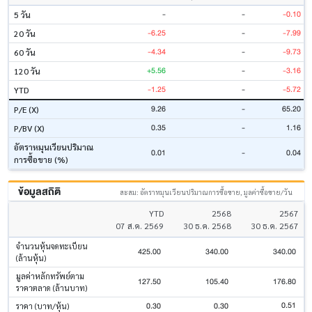
-
-
-0.10
5 วัน
-6.25
-
-7.99
20 วัน
-4.34
-
-9.73
60 วัน
+5.56
-
-3.16
120 วัน
-1.25
-
-5.72
YTD
9.26
-
65.20
P/E (X)
0.35
-
1.16
P/BV (X)
อัตราหมุนเวียนปริมาณ
0.01
-
0.04
การซื้อขาย (%)
ข้อมูลสถิติ
สะสม: อัตราหมุนเวียนปริมาณการซื้อขาย, มูลค่าซื้อขาย/วัน
YTD
2568
2567
07 ส.ค. 2569
30 ธ.ค. 2568
30 ธ.ค. 2567
จำนวนหุ้นจดทะเบียน
425.00
340.00
340.00
(ล้านหุ้น)
มูลค่าหลักทรัพย์ตาม
127.50
105.40
176.80
ราคาตลาด (ล้านบาท)
0.51
0.30
0.30
ราคา (บาท/หุ้น)