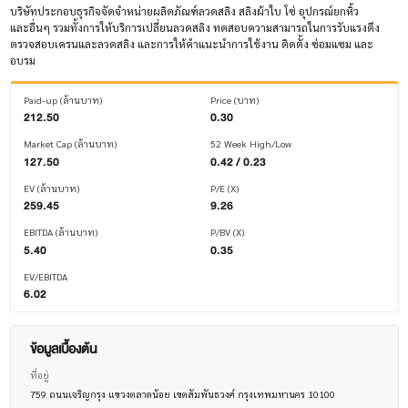
บริษัทประกอบธุรกิจจัดจำหน่ายผลิตภัณฑ์ลวดสลิง สลิงผ้าใบ โซ่ อุปกรณ์ยกหิ้ว
และอื่นๆ รวมทั้งการให้บริการเปลี่ยนลวดสลิง ทดสอบความสามารถในการรับแรงดึง
ตรวจสอบเครนและลวดสลิง และการให้คำแนะนำการใช้งาน ติดตั้ง ซ่อมแซม และ
อบรม
Paid-up (ล้านบาท)
Price (บาท)
212.50
0.30
Market Cap (ล้านบาท)
52 Week High/Low
127.50
0.42 / 0.23
EV (ล้านบาท)
P/E (X)
259.45
9.26
EBITDA (ล้านบาท)
P/BV (X)
5.40
0.35
EV/EBITDA
6.02
ข้อมูลเบื้องต้น
ที่อยู่
759 ถนนเจริญกรุง แขวงตลาดน้อย เขตสัมพันธวงศ์ กรุงเทพมหานคร 10100