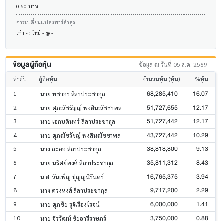
0.50 บาท
การเปลี่ยนแปลงพาร์ล่าสุด
เก่า - : ใหม่ - @ -
ข้อมูลผู้ถือหุ้น
ข้อมูล ณ วันที่ 05 ส.ค. 2569
ลำดับ
ผู้ถือหุ้น
จำนวนหุ้น (หุ้น)
%หุ้น
68,285,410
16.07
1
นาย ทชากร ลีลาประชากุล
51,727,655
12.17
2
นาย ศุภณัชรัญญ์ พงสินณัชชาพล
51,727,442
12.17
3
นาย เอกบดินทร์ ลีลาประชากุล
43,727,442
10.29
4
นาย ศุภณัชวัชญ์ พงสินณัชชาพล
38,818,800
9.13
5
นาง ละออ ลีลาประชากุล
35,811,312
8.43
6
นาย นริศย์พงศ์ ลีลาประชากุล
16,765,375
3.94
7
น.ส. วันเพ็ญ ปุญญนิรันดร์
9,717,200
2.29
8
นาง ตวงหงส์ ลีลาประชากุล
6,000,000
1.41
9
นาย ศุภชัย รุจิเรืองโรจน์
3,750,000
0.88
10
นาย จิรวัฒน์ ชัยอารีราษฎร์