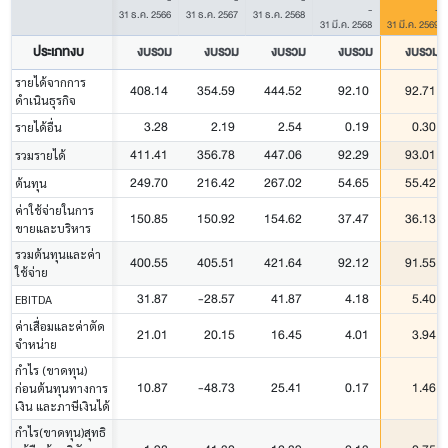
-
-
31 ธ.ค. 2566
31 ธ.ค. 2567
31 ธ.ค. 2568
31 มี.ค. 2568
31 มี.ค. 2569
ประเภทงบ
งบรวม
งบรวม
งบรวม
งบรวม
งบรวม
รายได้จากการ
408.14
354.59
444.52
92.10
92.71
ดำเนินธุรกิจ
3.28
2.19
2.54
0.19
0.30
รายได้อื่น
411.41
356.78
447.06
92.29
93.01
รวมรายได้
249.70
216.42
267.02
54.65
55.42
ต้นทุน
ค่าใช้จ่ายในการ
150.85
150.92
154.62
37.47
36.13
ขายและบริหาร
รวมต้นทุนและค่า
400.55
405.51
421.64
92.12
91.55
ใช้จ่าย
31.87
-28.57
41.87
4.18
5.40
EBITDA
ค่าเสื่อมและค่าตัด
21.01
20.15
16.45
4.01
3.94
จำหน่าย
กำไร (ขาดทุน)
10.87
-48.73
25.41
0.17
1.46
ก่อนต้นทุนทางการ
เงิน และภาษีเงินได้
กำไร(ขาดทุน)สุทธิ