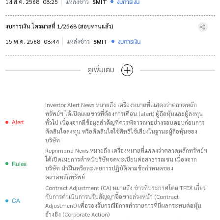
งบการเงิน
14 ส.ค. 2568
08:25
แหล่งข่าว
SMIT
งบการเงิน ไตรมาสที่ 1/2568 (สอบทานแล้ว)
งบการเงิน
15 พ.ค. 2568
08:44
แหล่งข่าว
SMIT
ดูเพิ่มเติม
Investor Alert News หมายถึง เครื่องหมายที่เแสดงว่าตลาดหลัก
ทรัพย์ฯ ได้เปิดเผยข่าวที่ต้องการเตือน (alert) ผู้ถือหุ้นและผู้ลงทุน
Alert
ทั่วไป เนื่องจากมีข้อมูลสำคัญที่ควรพิจารณาอย่างรอบคอบก่อนการ
ตัดสินใจลงทุน หรือตัดสินใจใช้สิทธิใช้เสียงในฐานะผู้ถือหุ้นของ
บริษัท
Reprimand News หมายถึง เครื่องหมายที่แสดงว่าตลาดหลักทรัพย์ฯ
ได้เปิดเผยการตำหนิบริษัทจดทะเบียนต่อสาธารณชน เนื่องจาก
Rules
บริษัท ฝ่าฝืนหรือละเลยการปฏิบัติตามข้อกำหนดของ
ตลาดหลักทรัพย์
Contract Adjustment (CA) หมายถึง ข่าวที่ประกาศโดย TFEX เกี่ยว
กับการดำเนินการปรับสัญญาซื้อขายล่วงหน้า (Contract
CA
Adjustment) เพื่อรองรับกรณีมีการทำรายการที่มีผลกระทบต่อหุ้น
อ้างอิง (Corporate Action)