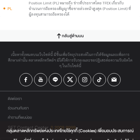
Position Limit (PL) หมายถึง ข่าวที่ประกาศโดย TFEX เกี่ยวกับ
PL
จำนวนการถือครองสัญญาซื้อขายล่วงหน้าสูงสุด (Position Limit) ที่
ผู้ลงทุนสามารถถือครองได้
กลับสู่ด้านบน
เนื้อหาทั้งหมดบนเว็บไซต์นี้ มีขึ้นเพื่อวัตถุประสงค์ในการให้ข้อมูลและเพื่อการ
ศึกษาเท่านั้น ตลาดหลักทรัพย์ฯ มิได้ให้การรับรองและขอปฏิเสธต่อความรับผิดใด
ๆ ในเว็บไซต์นี้
ติดต่อเรา
ร่วมงานกับเรา
คำถามที่พบบ่อย
SET Contact Center
0 2009 9999
กลุ่มตลาดหลักทรัพย์แห่งประเทศไทยใช้คุกกี้ (Cookies) เพื่อมอบประสบการณ์