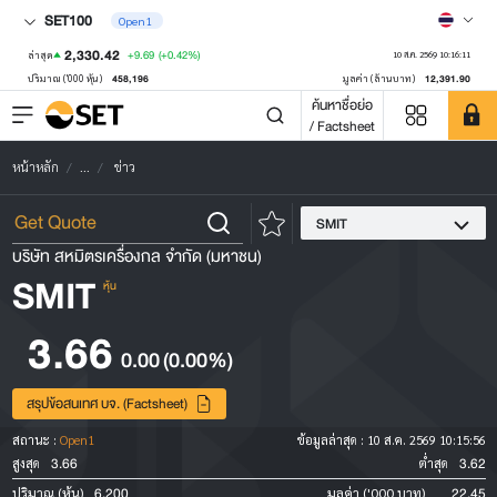
SET100
Open1
2,330.42
+9.69
(+0.42%)
ล่าสุด
10 ส.ค. 2569 10:16:11
458,196
12,391.90
ปริมาณ ('000 หุ้น)
มูลค่า (ล้านบาท)
ค้นหาชื่อย่อ
/ Factsheet
หน้าหลัก
...
ข่าว
SMIT
บริษัท สหมิตรเครื่องกล จำกัด (มหาชน)
SMIT
หุ้น
3.66
0.00
(0.00%)
สรุปข้อสนเทศ บจ. (Factsheet)
สถานะ :
Open1
ข้อมูลล่าสุด :
10 ส.ค. 2569 10:15:56
3.66
3.62
สูงสุด
ต่ำสุด
6,200
22.45
ปริมาณ (หุ้น)
มูลค่า ('000 บาท)