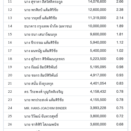
14,076,600
2.66
11
นาง สุชาดา ลีสวัสดิ์ตระกูล
12,600,000
2.38
12
นาย พรศิลป์ แต้มศิริชัย
11,319,000
2.14
13
นาย วรฤทธิ์ แต้มศิริชัย
10,000,000
1.89
14
ธนาคาร กรุงเทพ จำกัด (มหาชน)
9,600,000
1.81
15
นาย ธนา เสนาวัฒนกุล
5,940,000
1.12
16
นาง จีรวรรณ แต้มศิริชัย
5,400,000
1.02
17
นาง มนทนัฐ แต้มศิริชัย
5,223,500
0.99
18
นาง สุภัทรา ศิริพัฒนกุลขจร
5,195,095
0.98
19
นาง กัณณ์ ลิมป์ศิริพันธ์
4,917,000
0.93
20
นาย ชยกร ลิมป์ศิริพันธ์
4,401,054
0.83
21
นาย สนั่น อังอุบลกุล
4,158,432
0.78
22
ดร. วีระพงศ์ บุญกิตติเจริญ
4,155,500
0.78
23
นาย พรประสงค์ แต้มศิริชัย
3,993,228
0.75
24
MR. HANS-JOACHIM BINDER
3,800,000
0.72
25
นาย วิวัฒน์ จันทวรสุทธิ์
3,600,000
0.68
26
นาย ชาติศิริ โสภณพนิช