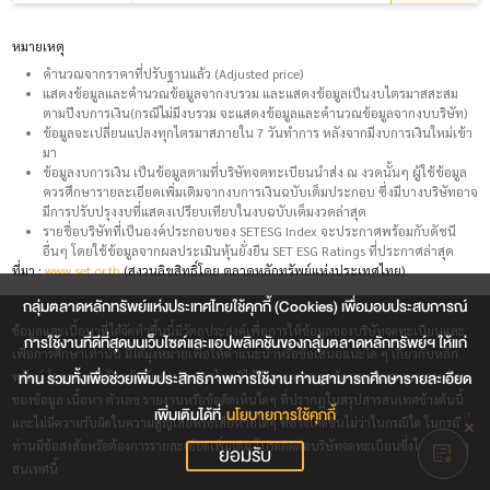
หมายเหตุ
คำนวณจากราคาที่ปรับฐานแล้ว (Adjusted price)
แสดงข้อมูลและคำนวณข้อมูลจากงบรวม และแสดงข้อมูลเป็นงบไตรมาสสะสม
ตามปีงบการเงิน(กรณีไม่มีงบรวม จะแสดงข้อมูลและคำนวณข้อมูลจากงบบริษัท)
ข้อมูลจะเปลี่ยนแปลงทุกไตรมาสภายใน 7 วันทำการ หลังจากมีงบการเงินใหม่เข้า
มา
ข้อมูลงบการเงิน เป็นข้อมูลตามที่บริษัทจดทะเบียนนำส่ง ณ งวดนั้นๆ ผู้ใช้ข้อมูล
ควรศึกษารายละเอียดเพิ่มเติมจากงบการเงินฉบับเต็มประกอบ ซึ่งมีบางบริษัทอาจ
มีการปรับปรุงงบที่แสดงเปรียบเทียบในงบฉบับเต็มงวดล่าสุด
รายชื่อบริษัทที่เป็นองค์ประกอบของ SETESG Index จะประกาศพร้อมกับดัชนี
อื่นๆ โดยใช้ข้อมูลจากผลประเมินหุ้นยั่งยืน SET ESG Ratings ที่ประกาศล่าสุด
ที่มา :
www.set.or.th
(สงวนลิขสิทธิ์โดย ตลาดหลักทรัพย์แห่งประเทศไทย)
กลุ่มตลาดหลักทรัพย์แห่งประเทศไทยใช้คุกกี้ (Cookies) เพื่อมอบประสบการณ์
ข้อมูลและเนื้อหาที่ได้จัดทำขึ้นนี้มีวัตถุประสงค์เพื่อการให้ข้อมูลของบริษัทจดทะเบียนและ
การใช้งานที่ดีที่สุดบนเว็บไซต์และแอปพลิเคชันของกลุ่มตลาดหลักทรัพย์ฯ ให้แก่
เพื่อการศึกษาเท่านั้น มิได้มุ่งหมายเพื่อให้คำแนะนำหรือข้อเสนอแนะใด ๆ เกี่ยวกับหลัก
ท่าน รวมทั้งเพื่อช่วยเพิ่มประสิทธิภาพการใช้งาน ท่านสามารถศึกษารายละเอียด
ทรัพย์ โดยตลาดหลักทรัพย์แห่งประเทศไทยมิได้รับรองความถูกต้องเหมาะสมและครบถ้วน
ของข้อมูล เนื้อหา ตัวเลข รายงานหรือข้อคิดเห็นใดๆ ที่ปรากฎในสรุปสารสนเทศข้างต้นนี้
เพิ่มเติมได้ที่
นโยบายการใช้คุกกี้
และไม่มีความรับผิดในความสูญเสียหรือเสียหายใดๆ ที่อาจเกิดขึ้นไม่ว่าในกรณีใด ในกรณีที่
ท่านมีข้อสงสัยหรือต้องการรายละเอียดเพิ่มเติม โปรดติดต่อบริษัทจดทะเบียนซึ่งได้จัดทำข้อ
ยอมรับ
สนเทศนี้