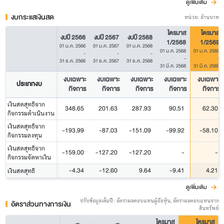
ดูเพิ่มเติม
งบกระแสเงินสด
หน่วย: ล้านบาท
ไตรมาส
ไตรมาส
งบปี 2566
งบปี 2567
งบปี 2568
1/2568
1/2569
01 ม.ค. 2566
01 ม.ค. 2567
01 ม.ค. 2568
01 ม.ค. 2568
01 ม.ค. 2569
-
-
-
-
-
31 ธ.ค. 2566
31 ธ.ค. 2567
31 ธ.ค. 2568
31 มี.ค. 2568
31 มี.ค. 2569
งบเฉพาะ
งบเฉพาะ
งบเฉพาะ
งบเฉพาะ
งบเฉพาะ
ประเภทงบ
กิจการ
กิจการ
กิจการ
กิจการ
กิจการ
เงินสดสุทธิจาก
348.65
201.63
287.93
90.51
62.30
กิจกรรมดำเนินงาน
เงินสดสุทธิจาก
-193.99
-87.03
-151.09
-99.92
-58.10
กิจกรรมลงทุน
เงินสดสุทธิจาก
-159.00
-127.20
-127.20
-
-
กิจกรรมจัดหาเงิน
-4.34
-12.60
9.64
-9.41
4.21
เงินสดสุทธิ
ดูเพิ่มเติม
ปรับข้อมูลเต็มปี : อัตราผลตอบแทนผู้ถือหุ้น, อัตราผลตอบแทนจาก
อัตราส่วนทางการเงิน
สินทรัพย์
ไตรมาส
ไตรมาส