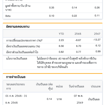
มูลค่าซื้อขาย/วัน (ล้าน
0.35
0.14
0.26
บาท)
0.11
0.10
0.22
Beta
อัตราผลตอบแทน
YTD
2568
2567
-13.27
2.23
-8.67
การเปลี่ยนแปลงของราคา (%)*
6.12
6.56
6.70
อัตราเงินปันผลตอบแทน (%)
0.99
0.82
0.77
อัตราส่วนเงินปันผลต่อกำไร
นโยบายเงินปันผล
ไม่น้อยกว่าร้อยละ 40 ของกำไรสุทธิ หลังหักภาษีเงิน
ได้นิติบุคคล สำรองตามกฎหมาย และสำรองเพื่อการ
ขยาย (ถ้ามี) ของบริษัทแล้ว
การจ่ายปันผล
รอบผลประกอบ
เงินปันผล (ต่อ
หน่วย
วันจ่ายปันผล
ประเภท
การ
หุ้น)
01 ก.ค. 2568 - 31
07 พ.ค.
0.14
บาท
เงินปันผล
ธ.ค. 2568
2569