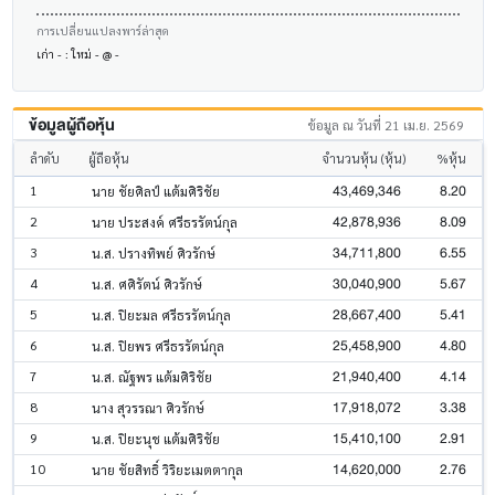
การเปลี่ยนแปลงพาร์ล่าสุด
เก่า - : ใหม่ - @ -
ข้อมูลผู้ถือหุ้น
ข้อมูล ณ วันที่ 21 เม.ย. 2569
ลำดับ
ผู้ถือหุ้น
จำนวนหุ้น (หุ้น)
%หุ้น
43,469,346
8.20
1
นาย ชัยศิลป์ แต้มศิริชัย
42,878,936
8.09
2
นาย ประสงค์ ศรีธรรัตน์กุล
34,711,800
6.55
3
น.ส. ปรางทิพย์ ศิวรักษ์
30,040,900
5.67
4
น.ส. ศศิรัตน์ ศิวรักษ์
28,667,400
5.41
5
น.ส. ปิยะมล ศรีธรรัตน์กุล
25,458,900
4.80
6
น.ส. ปิยพร ศรีธรรัตน์กุล
21,940,400
4.14
7
น.ส. ณัฐพร แต้มศิริชัย
17,918,072
3.38
8
นาง สุวรรณา ศิวรักษ์
15,410,100
2.91
9
น.ส. ปิยะนุช แต้มศิริชัย
14,620,000
2.76
10
นาย ชัยสิทธิ์ วิริยะเมตตากุล