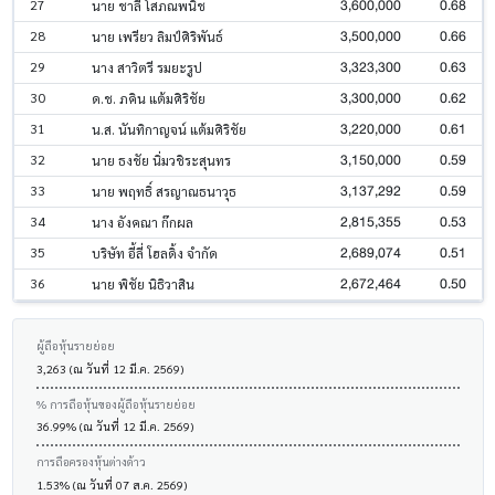
3,600,000
0.68
27
นาย ชาลี โสภณพนิช
3,500,000
0.66
28
นาย เพรียว ลิมป์ศิริพันธ์
3,323,300
0.63
29
นาง สาวิตรี รมยะรูป
3,300,000
0.62
30
ด.ช. ภคิน แต้มศิริชัย
3,220,000
0.61
31
น.ส. นันทิกาญจน์ แต้มศิริชัย
3,150,000
0.59
32
นาย ธงชัย นิ่มวชิระสุนทร
3,137,292
0.59
33
นาย พฤทธิ์ สรญาณธนาวุธ
2,815,355
0.53
34
นาง อังคณา ก๊กผล
2,689,074
0.51
35
บริษัท อี้ลี่ โฮลดิ้ง จำกัด
2,672,464
0.50
36
นาย พิชัย นิธิวาสิน
ผู้ถือหุ้นรายย่อย
3,263 (ณ วันที่ 12 มี.ค. 2569)
% การถือหุ้นของผู้ถือหุ้นรายย่อย
36.99% (ณ วันที่ 12 มี.ค. 2569)
การถือครองหุ้นต่างด้าว
1.53% (ณ วันที่ 07 ส.ค. 2569)