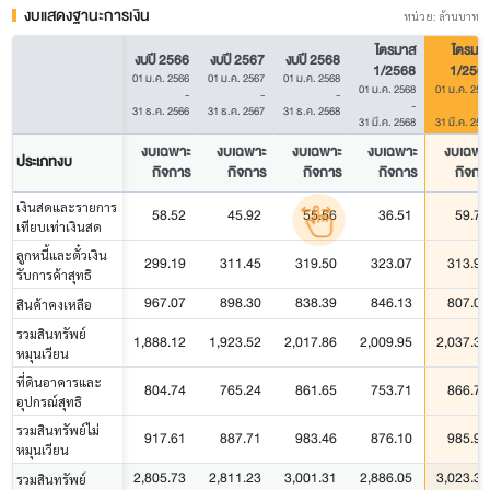
งบแสดงฐานะการเงิน
หน่วย: ล้านบาท
ไตรมาส
ไตรมา
งบปี 2566
งบปี 2567
งบปี 2568
1/2568
1/256
01 ม.ค. 2566
01 ม.ค. 2567
01 ม.ค. 2568
01 ม.ค. 2568
01 ม.ค. 256
-
-
-
-
31 ธ.ค. 2566
31 ธ.ค. 2567
31 ธ.ค. 2568
31 มี.ค. 2568
31 มี.ค. 256
งบเฉพาะ
งบเฉพาะ
งบเฉพาะ
งบเฉพาะ
งบเฉพา
ประเภทงบ
กิจการ
กิจการ
กิจการ
กิจการ
กิจกา
เงินสดและรายการ
58.52
45.92
55.56
36.51
59.77
เทียบเท่าเงินสด
ลูกหนี้และตั๋วเงิน
299.19
311.45
319.50
323.07
313.95
รับการค้าสุทธิ
967.07
898.30
838.39
846.13
807.07
สินค้าคงเหลือ
รวมสินทรัพย์
1,888.12
1,923.52
2,017.86
2,009.95
2,037.32
หมุนเวียน
ที่ดินอาคารและ
804.74
765.24
861.65
753.71
866.72
อุปกรณ์สุทธิ
รวมสินทรัพย์ไม่
917.61
887.71
983.46
876.10
985.99
หมุนเวียน
2,805.73
2,811.23
3,001.31
2,886.05
3,023.30
รวมสินทรัพย์