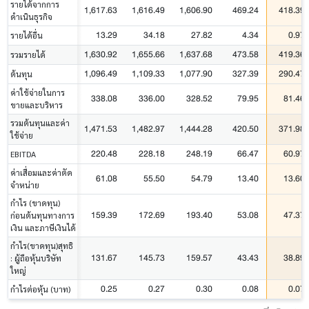
รายได้จากการ
1,617.63
1,616.49
1,606.90
469.24
418.39
ดำเนินธุรกิจ
13.29
34.18
27.82
4.34
0.97
รายได้อื่น
1,630.92
1,655.66
1,637.68
473.58
419.36
รวมรายได้
1,096.49
1,109.33
1,077.90
327.39
290.47
ต้นทุน
ค่าใช้จ่ายในการ
338.08
336.00
328.52
79.95
81.46
ขายและบริหาร
รวมต้นทุนและค่า
1,471.53
1,482.97
1,444.28
420.50
371.98
ใช้จ่าย
220.48
228.18
248.19
66.47
60.97
EBITDA
ค่าเสื่อมและค่าตัด
61.08
55.50
54.79
13.40
13.60
จำหน่าย
กำไร (ขาดทุน)
159.39
172.69
193.40
53.08
47.37
ก่อนต้นทุนทางการ
เงิน และภาษีเงินได้
กำไร(ขาดทุน)สุทธิ
131.67
145.73
159.57
43.43
38.89
: ผู้ถือหุ้นบริษัท
ใหญ่
0.25
0.27
0.30
0.08
0.07
กำไรต่อหุ้น (บาท)