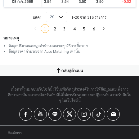
08 ก.ค. 2569
3.54
3.54
3.50
3.50
-0.02
20
แสดง
1-20 จาก 118 รายการ
1
2
3
4
5
6
หมายเหตุ
ข้อมูลปริมาณและมูลค่าคำนวณจากทุกวิธีการซื้อขาย
ข้อมูลราคาคำนวณจาก Auto Matching เท่านั้น
กลับสู่ด้านบน
เนื้อหาทั้งหมดบนเว็บไซต์นี้ มีขึ้นเพื่อวัตถุประสงค์ในการให้ข้อมูลและเพื่อการ
ศึกษาเท่านั้น ตลาดหลักทรัพย์ฯ มิได้ให้การรับรองและขอปฏิเสธต่อความรับผิดใด
ๆ ในเว็บไซต์นี้
ติดต่อเรา