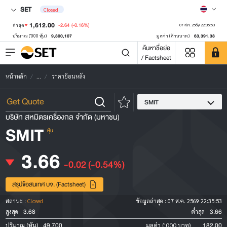
SET
Closed
1,612.00
-2.64
(-0.16%)
ล่าสุด
07 ส.ค. 2569 22:35:53
9,800,107
63,391.38
ปริมาณ ('000 หุ้น)
มูลค่า (ล้านบาท)
ค้นหาชื่อย่อ
/ Factsheet
หน้าหลัก
...
ราคาย้อนหลัง
SMIT
บริษัท สหมิตรเครื่องกล จำกัด (มหาชน)
SMIT
หุ้น
3.66
-0.02
(-0.54%)
สรุปข้อสนเทศ บจ. (Factsheet)
สถานะ :
Closed
ข้อมูลล่าสุด :
07 ส.ค. 2569 22:35:53
3.68
3.66
สูงสุด
ต่ำสุด
49,700
182.00
ปริมาณ (หุ้น)
มูลค่า ('000 บาท)