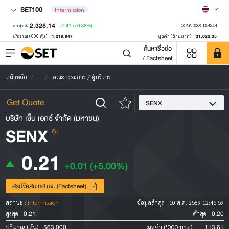
SET100
Intermission
2,328.14
+7.41
(+0.32%)
ล่าสุด
10 ส.ค. 2569 12:46:14
1,219,947
31,022.35
ปริมาณ ('000 หุ้น)
มูลค่า (ล้านบาท)
ค้นหาชื่อย่อ
/ Factsheet
หน้าหลัก
...
คณะกรรมการ / ผู้บริหาร
SENX
บริษัท เซ็น เอกซ์ จำกัด (มหาชน)
SENX
หุ้น
0.21
+0.01
(+5.00%)
สรุปข้อสนเทศ บจ. (Factsheet)
สถานะ :
Intermission
ข้อมูลล่าสุด :
10 ส.ค. 2569 12:45:59
0.21
0.20
สูงสุด
ต่ำสุด
563,000
113.61
ปริมาณ (หุ้น)
มูลค่า ('000 บาท)