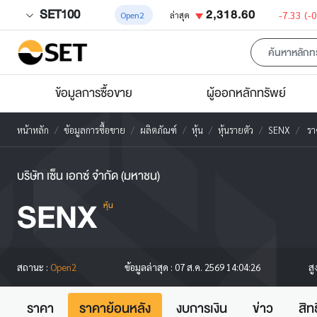
SET100
2,318.60
-7.33
(-
Open2
ล่าสุด
ข้อมูลการซื้อขาย
ผู้ออกหลักทรัพย์
หน้าหลัก
ข้อมูลการซื้อขาย
ผลิตภัณฑ์
หุ้น
หุ้นรายตัว
SENX
รา
บริษัท เซ็น เอกซ์ จำกัด (มหาชน)
SENX
หุ้น
สู
สถานะ :
Open2
ข้อมูลล่าสุด :
07 ส.ค. 2569 14:04:26
ราคา
ราคาย้อนหลัง
งบการเงิน
ข่าว
สิท