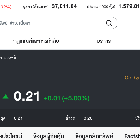
37,011.64
1,579,8
0.32%)
มูลค่า (ล้านบาท)
ปริมาณ ('000 หุ้น)
กฎเกณฑ์และการกำกับ
บริการ
คาย้อนหลัง
0.21
+0.01
(+5.00%)
0.21
0.20
งสุด
ต่ำสุด
ปร
ธิประโยชน์
ข้อมูลผู้ถือหุ้น
ข้อมูลหลักทรัพย์
Facts