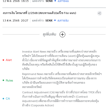
งบการเงิน
12 พ.ย. 2568
18:15
แหล่งข่าว
SENX
งบการเงิน ไตรมาสที่ 2/2568 (สอบทานแล้ว)(แก้ไข File แนบ)
งบการเงิน
13 ส.ค. 2568
20:27
แหล่งข่าว
SENX
ดูเพิ่มเติม
Investor Alert News หมายถึง เครื่องหมายที่เแสดงว่าตลาดหลัก
ทรัพย์ฯ ได้เปิดเผยข่าวที่ต้องการเตือน (alert) ผู้ถือหุ้นและผู้ลงทุน
Alert
ทั่วไป เนื่องจากมีข้อมูลสำคัญที่ควรพิจารณาอย่างรอบคอบก่อนการ
ตัดสินใจลงทุน หรือตัดสินใจใช้สิทธิใช้เสียงในฐานะผู้ถือหุ้นของ
บริษัท
Reprimand News หมายถึง เครื่องหมายที่แสดงว่าตลาดหลักทรัพย์ฯ
ได้เปิดเผยการตำหนิบริษัทจดทะเบียนต่อสาธารณชน เนื่องจาก
Rules
บริษัท ฝ่าฝืนหรือละเลยการปฏิบัติตามข้อกำหนดของ
ตลาดหลักทรัพย์
Contract Adjustment (CA) หมายถึง ข่าวที่ประกาศโดย TFEX เกี่ยว
กับการดำเนินการปรับสัญญาซื้อขายล่วงหน้า (Contract
CA
Adjustment) เพื่อรองรับกรณีมีการทำรายการที่มีผลกระทบต่อหุ้น
อ้างอิง (Corporate Action)