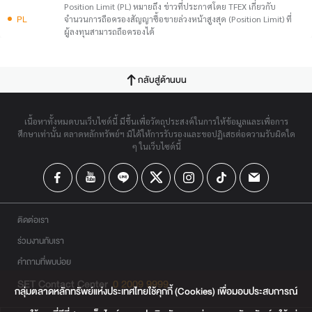
Position Limit (PL) หมายถึง ข่าวที่ประกาศโดย TFEX เกี่ยวกับ
PL
จำนวนการถือครองสัญญาซื้อขายล่วงหน้าสูงสุด (Position Limit) ที่
ผู้ลงทุนสามารถถือครองได้
กลับสู่ด้านบน
เนื้อหาทั้งหมดบนเว็บไซต์นี้ มีขึ้นเพื่อวัตถุประสงค์ในการให้ข้อมูลและเพื่อการ
ศึกษาเท่านั้น ตลาดหลักทรัพย์ฯ มิได้ให้การรับรองและขอปฏิเสธต่อความรับผิดใด
ๆ ในเว็บไซต์นี้
ติดต่อเรา
ร่วมงานกับเรา
คำถามที่พบบ่อย
SET Contact Center
0 2009 9999
กลุ่มตลาดหลักทรัพย์แห่งประเทศไทยใช้คุกกี้ (Cookies) เพื่อมอบประสบการณ์