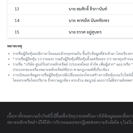
13
นาย สมศักดิ์ ติรกานันท์
14
นาย พรชลิต นันทชัยพร
15
นาย ธรรศ อยู่สุนทร
หมายเหตุ
รายชื่อผู้ถือหุ้นจะมีภาษาไทยและอังกฤษรวมกัน ขึ้นกับข้อมูลที่ส่งเข้ามา โดยเรี
* รายชื่อผู้ถือหุ้น 10 รายแรก รวมถึงผู้ถือหุ้นที่ถือหุ้นตั้งแต่ร้อยละ 0.5 ของทุนชํ
รายชื่อ “บริษัท ศูนย์รับฝากหลักทรัพย์ (ประเทศไทย) จำกัด เพื่อผู้ฝาก” และ/หรื
ประเภทของเครื่องหมายหลักทรัพย์ที่ฝาก ตามกฎเกณฑ์ที่เกี่ยวข้อง
การเปิดเผยข้อมูลรายชื่อผู้ถือหุ้นกรณีเปลี่ยนแปลงโครงสร้างการถือหุ้นบนเว็บไซต์น
โดยตรงหรือโดยปริยาย ถึงความถูกต้อง ครบถ้วน สมบูรณ์ และการไม่มีความผิดพลาด
เนื้อหาทั้งหมดบนเว็บไซต์นี้ มีขึ้นเพื่อวัตถุประสงค์ในการให้ข้อมูลและเพื่อก
ตลาดหลักทรัพย์ฯ มิได้ให้การรับรองและขอปฏิเสธต่อความรับผิดใด ๆ ในเว็บไ