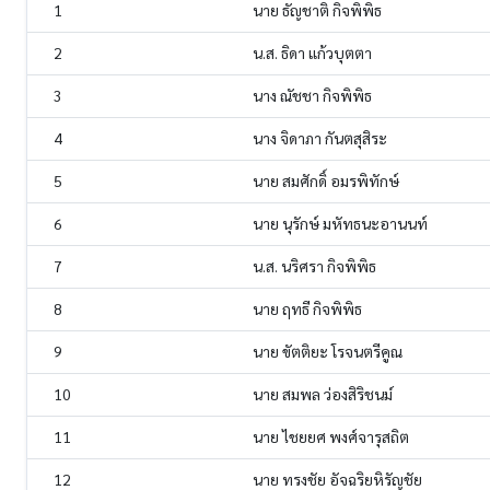
1
นาย ธัญชาติ กิจพิพิธ
2
น.ส. ธิดา แก้วบุตตา
3
นาง ณัชชา กิจพิพิธ
4
นาง จิดาภา กันตสุสิระ
5
นาย สมศักดิ์ อมรพิทักษ์
6
นาย นุรักษ์ มหัทธนะอานนท์
7
น.ส. นริศรา กิจพิพิธ
8
นาย ฤทธี กิจพิพิธ
9
นาย ขัตติยะ โรจนตรีคูณ
10
นาย สมพล ว่องสิริชนม์
11
นาย ไชยยศ พงศ์จารุสถิต
12
นาย ทรงชัย อัจฉริยหิรัญชัย