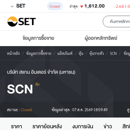
SET
1,612.00
-2.64
(-
Closed
ล่าสุด
ข้อมูลการซื้อขาย
ผู้ออกหลักทรัพย์
หน้าหลัก
ข้อมูลการซื้อขาย
ผลิตภัณฑ์
หุ้น
หุ้นรายตัว
SCN
ข้อมู
บริษัท สแกน อินเตอร์ จำกัด (มหาชน)
SCN
หุ้น
ส
สถานะ :
Closed
ข้อมูลล่าสุด :
07 ส.ค. 2569 18:59:49
ราคา
ราคาย้อนหลัง
งบการเงิน
ข่าว
สิท