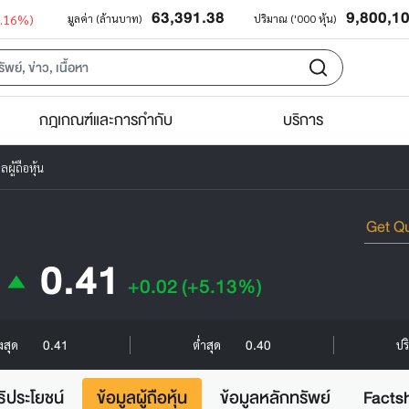
63,391.38
9,800,1
0.16%)
มูลค่า (ล้านบาท)
ปริมาณ ('000 หุ้น)
กฎเกณฑ์และการกำกับ
บริการ
ลผู้ถือหุ้น
0.41
+0.02
(+5.13%)
0.41
0.40
ูงสุด
ต่ำสุด
ปร
ธิประโยชน์
ข้อมูลผู้ถือหุ้น
ข้อมูลหลักทรัพย์
Facts