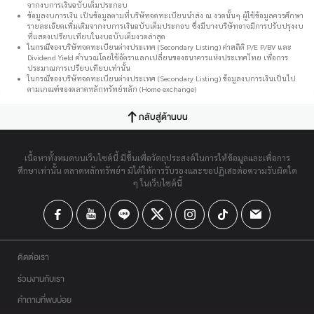
จากงบการเงินฉบับเต็มประกอบ
ข้อมูลงบการเงิน เป็นข้อมูลตามที่บริษัทจดทะเบียนนำส่ง ณ งวดนั้นๆ ผู้ใช้ข้อมูลควรศึกษา
รายละเอียดเพิ่มเติมจากงบการเงินฉบับเต็มประกอบ ซึ่งมีบางบริษัทอาจมีการปรับปรุงงบ
ที่แสดงเปรียบเทียบในงบฉบับเต็มงวดล่าสุด
ในกรณีของบริษัทจดทะเบียนต่างประเทศ (Secondary Listing) ค่าสถิติ P/E P/BV และ
Dividend Yield คำนวณโดยใช้อัตราแลกเปลี่ยนของธนาคารแห่งประเทศไทย เพื่อการ
ประมาณการเปรียบเทียบเท่านั้น
ในกรณีของบริษัทจดทะเบียนต่างประเทศ (Secondary Listing) ข้อมูลงบการเงินเป็นไป
ตามเกณฑ์ของตลาดหลักทรัพย์หลัก (Home exchange)
กลับสู่ด้านบน
เนื้อหาทั้งหมดบนเว็บไซต์นี้ มีขึ้นเพื่อวัตถุประสงค์ในการให้ข้อมูลและเพื่อการ
ศึกษาเท่านั้น ตลาดหลักทรัพย์ฯ มิได้ให้การรับรองและขอปฏิเสธต่อความรับผิดใด
ๆ ในเว็บไซต์นี้
ติดต่อเรา
ร่วมงานกับเรา
คำถามที่พบบ่อย