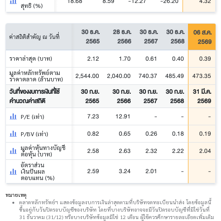
18.68
8.59
-12.27
-26.20
4.32
สุทธิ (%)
30 ธ.ค.
28 ธ.ค.
30 ธ.ค.
30 ธ.ค.
06 ส.ค.
ค่าสถิติสำคัญ ณ วันที่
2565
2566
2567
2568
2569
2.12
1.70
0.61
0.40
0.39
ราคาล่าสุด (บาท)
มูลค่าหลักทรัพย์ตาม
2,544.00
2,040.00
740.37
485.49
473.35
ราคาตลาด (ล้านบาท)
วันที่ของงบการเงินที่ใช้
30 ก.ย.
30 ก.ย.
30 ก.ย.
30 ก.ย.
31 มี.ค.
คำนวณค่าสถิติ
2565
2566
2567
2568
2569
7.23
12.91
-
-
-
P/E (เท่า)
0.82
0.65
0.26
0.18
0.19
P/BV (เท่า)
มูลค่าหุ้นทางบัญชี
2.58
2.63
2.32
2.22
2.04
ต่อหุ้น (บาท)
อัตราส่วน
2.59
3.24
2.01
-
-
เงินปันผล
ตอบแทน (%)
หมายเหตุ
ตลาดหลักทรัพย์ฯ แสดงข้อมูลงบการเงินล่าสุดตามที่บริษัทจดทะเบียนนำส่ง โดยข้อมูลนี้
ขึ้นอยู่กับวันปิดรอบบัญชีของบริษัท โดยที่บางบริษัทอาจจะมีวันปิดรอบบัญชีที่มิใช่วันที่
31 ธันวาคม (31/12) หรือบางบริษัทข้อมูลมิใช่ 12 เดือน ผู้ใช้ควรศึกษารายละเอียดเพิ่มเติม