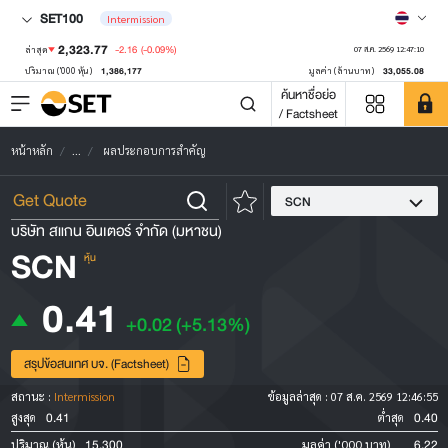
SET100
Intermission
2,323.77
-2.16
(-0.09%)
ล่าสุด
07 ส.ค. 2569 12:47:10
1,386,177
33,055.08
ปริมาณ ('000 หุ้น)
มูลค่า (ล้านบาท)
ค้นหาชื่อย่อ
/ Factsheet
หน้าหลัก
...
ผลประกอบการสำคัญ
SCN
บริษัท สแกน อินเตอร์ จำกัด (มหาชน)
SCN
หุ้น
0.41
+0.02
(+5.13%)
สรุปข้อสนเทศ บจ. (Factsheet)
สถานะ :
Intermission
ข้อมูลล่าสุด :
07 ส.ค. 2569 12:46:55
0.41
0.40
สูงสุด
ต่ำสุด
15,300
6.22
ปริมาณ (หุ้น)
มูลค่า ('000 บาท)