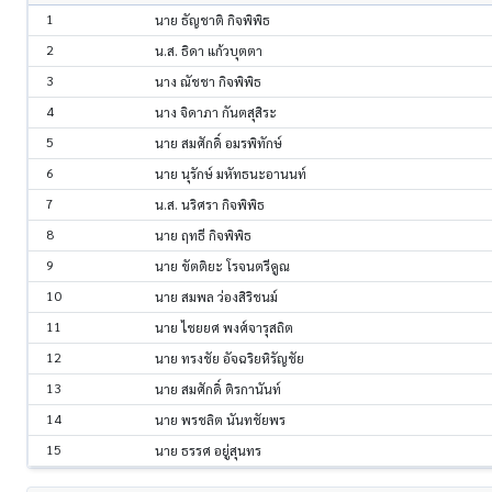
1
นาย ธัญชาติ กิจพิพิธ
2
น.ส. ธิดา แก้วบุตตา
3
นาง ณัชชา กิจพิพิธ
4
นาง จิดาภา กันตสุสิระ
5
นาย สมศักดิ์ อมรพิทักษ์
6
นาย นุรักษ์ มหัทธนะอานนท์
7
น.ส. นริศรา กิจพิพิธ
8
นาย ฤทธี กิจพิพิธ
9
นาย ขัตติยะ โรจนตรีคูณ
10
นาย สมพล ว่องสิริชนม์
11
นาย ไชยยศ พงศ์จารุสถิต
12
นาย ทรงชัย อัจฉริยหิรัญชัย
13
นาย สมศักดิ์ ติรกานันท์
14
นาย พรชลิต นันทชัยพร
15
นาย ธรรศ อยู่สุนทร