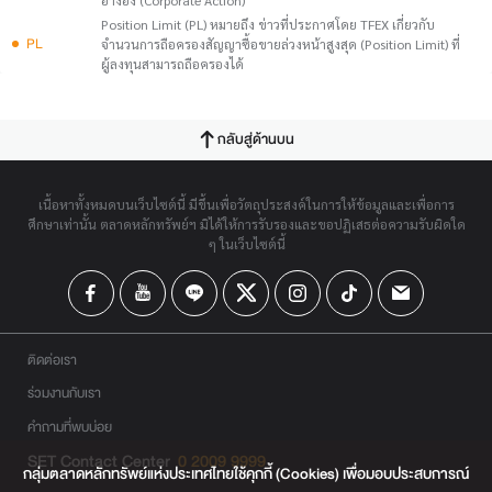
อ้างอิง (Corporate Action)
Position Limit (PL) หมายถึง ข่าวที่ประกาศโดย TFEX เกี่ยวกับ
PL
จำนวนการถือครองสัญญาซื้อขายล่วงหน้าสูงสุด (Position Limit) ที่
ผู้ลงทุนสามารถถือครองได้
กลับสู่ด้านบน
เนื้อหาทั้งหมดบนเว็บไซต์นี้ มีขึ้นเพื่อวัตถุประสงค์ในการให้ข้อมูลและเพื่อการ
ศึกษาเท่านั้น ตลาดหลักทรัพย์ฯ มิได้ให้การรับรองและขอปฏิเสธต่อความรับผิดใด
ๆ ในเว็บไซต์นี้
ติดต่อเรา
ร่วมงานกับเรา
คำถามที่พบบ่อย
SET Contact Center
0 2009 9999
กลุ่มตลาดหลักทรัพย์แห่งประเทศไทยใช้คุกกี้ (Cookies) เพื่อมอบประสบการณ์