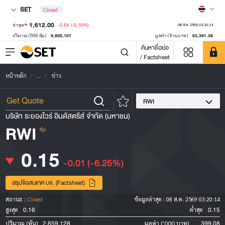
SET
Closed
1,612.00
-2.64
(-0.16%)
ล่าสุด
08 ส.ค. 2569 03:20:14
9,800,107
63,391.38
ปริมาณ ('000 หุ้น)
มูลค่า (ล้านบาท)
ค้นหาชื่อย่อ
/ Factsheet
หน้าหลัก
...
ข่าว
RWI
บริษัท ระยองไวร์ อินดัสตรีส์ จำกัด (มหาชน)
RWI
หุ้น
0.15
-0.01
(-6.25%)
สรุปข้อสนเทศ บจ. (Factsheet)
สถานะ :
Closed
ข้อมูลล่าสุด :
08 ส.ค. 2569 03:20:14
0.16
0.15
สูงสุด
ต่ำสุด
2,659,128
399.08
ปริมาณ (หุ้น)
มูลค่า ('000 บาท)