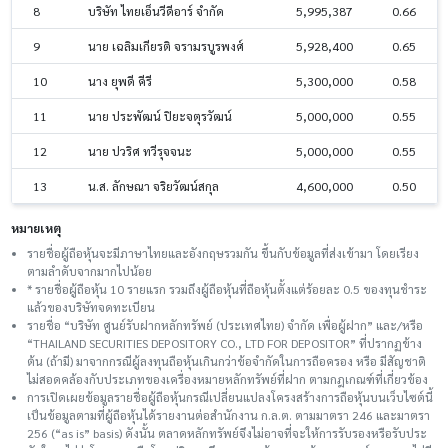
8
บริษัท ไทยเอ็นวีดีอาร์ จำกัด
5,995,387
0.66
9
นาย เฉลิมเกียรติ จรามรบูรพงศ์
5,928,400
0.65
10
นาง ยุพดี คีรี
5,300,000
0.58
11
นาย ประพัฒน์ ปิยะจตุรวัฒน์
5,000,000
0.55
12
นาย ปวริศ ทวีรุจจนะ
5,000,000
0.55
13
น.ส. ลักษณา จริยวัฒน์สกุล
4,600,000
0.50
หมายเหตุ
รายชื่อผู้ถือหุ้นจะมีภาษาไทยและอังกฤษรวมกัน ขึ้นกับข้อมูลที่ส่งเข้ามา โดยเรียง
ตามลำดับจากมากไปน้อย
* รายชื่อผู้ถือหุ้น 10 รายแรก รวมถึงผู้ถือหุ้นที่ถือหุ้นตั้งแต่ร้อยละ 0.5 ของทุนชําระ
แล้วของบริษัทจดทะเบียน
รายชื่อ “บริษัท ศูนย์รับฝากหลักทรัพย์ (ประเทศไทย) จำกัด เพื่อผู้ฝาก” และ/หรือ
“THAILAND SECURITIES DEPOSITORY CO., LTD FOR DEPOSITOR” ที่ปรากฏข้าง
ต้น (ถ้ามี) มาจากกรณีผู้ลงทุนถือหุ้นเกินกว่าข้อจำกัดในการถือครอง หรือ มีสัญชาติ
ไม่สอดคล้องกับประเภทของเครื่องหมายหลักทรัพย์ที่ฝาก ตามกฎเกณฑ์ที่เกี่ยวข้อง
การเปิดเผยข้อมูลรายชื่อผู้ถือหุ้นกรณีเปลี่ยนแปลงโครงสร้างการถือหุ้นบนเว็บไซต์นี้
เป็นข้อมูลตามที่ผู้ถือหุ้นได้รายงานต่อสำนักงาน ก.ล.ต. ตามมาตรา 246 และมาตรา
256 (“as is” basis) ดังนั้น ตลาดหลักทรัพย์จึงไม่อาจที่จะให้การรับรองหรือรับประ