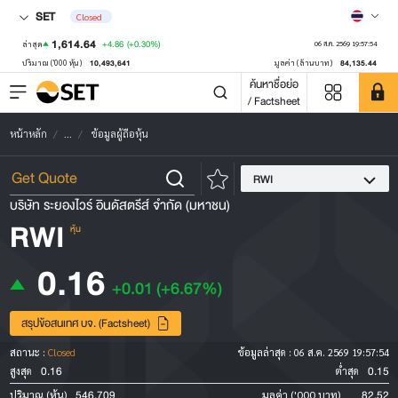
SET
Closed
1,614.64
+4.86
(+0.30%)
ล่าสุด
06 ส.ค. 2569 19:57:54
10,493,641
84,135.44
ปริมาณ ('000 หุ้น)
มูลค่า (ล้านบาท)
ค้นหาชื่อย่อ
/ Factsheet
หน้าหลัก
...
ข้อมูลผู้ถือหุ้น
RWI
บริษัท ระยองไวร์ อินดัสตรีส์ จำกัด (มหาชน)
RWI
หุ้น
0.16
+0.01
(+6.67%)
สรุปข้อสนเทศ บจ. (Factsheet)
สถานะ :
Closed
ข้อมูลล่าสุด :
06 ส.ค. 2569 19:57:54
0.16
0.15
สูงสุด
ต่ำสุด
546,709
82.52
ปริมาณ (หุ้น)
มูลค่า ('000 บาท)