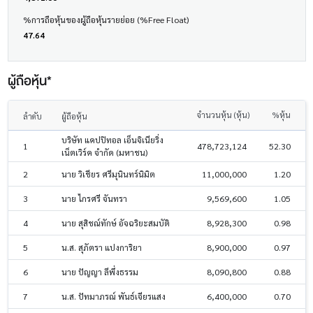
%การถือหุ้นของผู้ถือหุ้นรายย่อย (%Free Float)
47.64
ผู้ถือหุ้น*
จำนวนหุ้น (หุ้น)
%หุ้น
ลำดับ
ผู้ถือหุ้น
บริษัท แคปปิทอล เอ็นจิเนียริ่ง
1
478,723,124
52.30
เน็ตเวิร์ค จำกัด (มหาชน)
2
นาย วิเชียร ศรีมุนินทร์นิมิต
11,000,000
1.20
3
นาย ไกรศรี จันทรา
9,569,600
1.05
4
นาย สุสิชณ์ทักษ์ อัจฉริยะสมบัติ
8,928,300
0.98
5
น.ส. สุภัตรา แปงการิยา
8,900,000
0.97
6
นาย ปัญญา ลีพึ่งธรรม
8,090,800
0.88
7
น.ส. ปัทมาภรณ์ พันธ์เจียรแสง
6,400,000
0.70