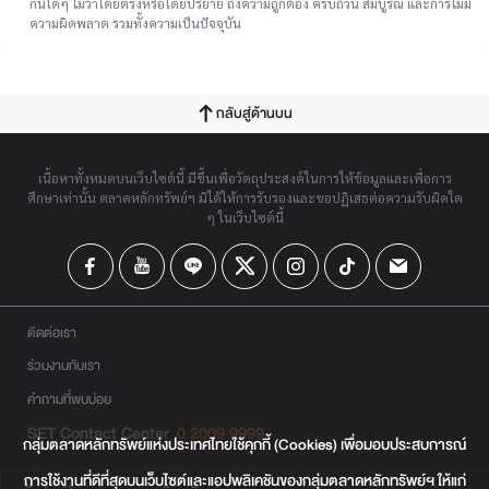
กันใดๆ ไม่ว่าโดยตรงหรือโดยปริยาย ถึงความถูกต้อง ครบถ้วน สมบูรณ์ และการไม่มี
ความผิดพลาด รวมทั้งความเป็นปัจจุบัน
กลับสู่ด้านบน
เนื้อหาทั้งหมดบนเว็บไซต์นี้ มีขึ้นเพื่อวัตถุประสงค์ในการให้ข้อมูลและเพื่อการ
ศึกษาเท่านั้น ตลาดหลักทรัพย์ฯ มิได้ให้การรับรองและขอปฏิเสธต่อความรับผิดใด
ๆ ในเว็บไซต์นี้
ติดต่อเรา
ร่วมงานกับเรา
คำถามที่พบบ่อย
SET Contact Center
0 2009 9999
กลุ่มตลาดหลักทรัพย์แห่งประเทศไทยใช้คุกกี้ (Cookies) เพื่อมอบประสบการณ์
การใช้งานที่ดีที่สุดบนเว็บไซต์และแอปพลิเคชันของกลุ่มตลาดหลักทรัพย์ฯ ให้แก่