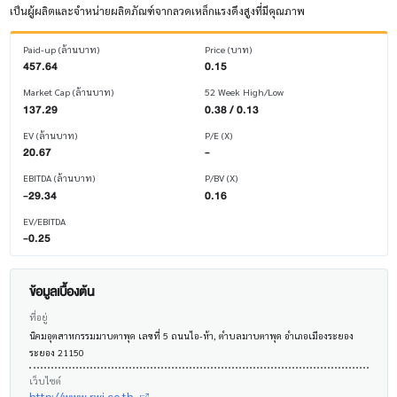
เป็นผู้ผลิตและจำหน่ายผลิตภัณฑ์จากลวดเหล็กแรงดึงสูงที่มีคุณภาพ
Paid-up (ล้านบาท)
Price (บาท)
457.64
0.15
Market Cap (ล้านบาท)
52 Week High/Low
137.29
0.38 / 0.13
EV (ล้านบาท)
P/E (X)
20.67
-
EBITDA (ล้านบาท)
P/BV (X)
-29.34
0.16
EV/EBITDA
-0.25
ข้อมูลเบื้องต้น
ที่อยู่
นิคมอุตสาหกรรมมาบตาพุด เลขที่ 5 ถนนไอ-ห้า, ตำบลมาบตาพุด อำเภอเมืองระยอง
ระยอง 21150
เว็บไซต์
http://www.rwi.co.th