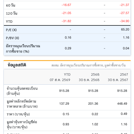
-16.67
-
-21.37
60 วัน
-21.05
-
-27.57
120 วัน
-31.82
-
-34.90
YTD
-
-
65.20
P/E (X)
0.16
-
1.16
P/BV (X)
อัตราหมุนเวียนปริมาณ
0.29
-
0.04
การซื้อขาย (%)
ข้อมูลสถิติ
สะสม: อัตราหมุนเวียนปริมาณการซื้อขาย, มูลค่าซื้อขาย/วัน
YTD
2568
2567
07 ส.ค. 2569
30 ธ.ค. 2568
30 ธ.ค. 2567
จำนวนหุ้นจดทะเบียน
915.28
915.28
915.28
(ล้านหุ้น)
มูลค่าหลักทรัพย์ตาม
137.29
201.36
448.49
ราคาตลาด (ล้านบาท)
0.49
0.15
0.22
ราคา (บาท/หุ้น)
มูลค่าหุ้นทางบัญชีต่อ
0.93
1.02
1.16
หุ้น (บาท/หุ้น)