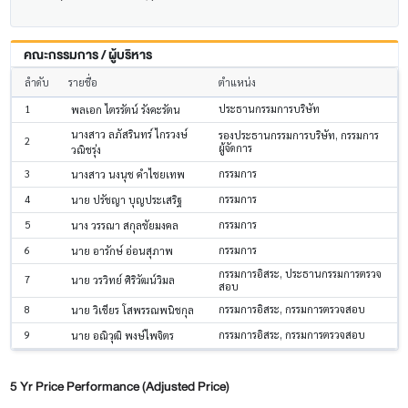
คณะกรรมการ / ผู้บริหาร
ลำดับ
รายชื่อ
ตำแหน่ง
1
ประธานกรรมการบริษัท
พลเอก ไตรรัตน์ รังคะรัตน
นางสาว ลภัสรินทร์ ไกรวงษ์
รองประธานกรรมการบริษัท, กรรมการ
2
ผู้จัดการ
วณิชรุ่ง
3
กรรมการ
นางสาว นงนุช คำไชยเทพ
4
กรรมการ
นาย ปรัชญา บุญประเสริฐ
5
กรรมการ
นาง วรรณา สกุลชัยมงคล
6
กรรมการ
นาย อารักษ์ อ่อนสุภาพ
กรรมการอิสระ, ประธานกรรมการตรวจ
7
นาย วรวิทย์ ศิริวัฒน์วิมล
สอบ
8
กรรมการอิสระ, กรรมการตรวจสอบ
นาย วิเชียร โสพรรณพนิชกุล
9
กรรมการอิสระ, กรรมการตรวจสอบ
นาย อณิวุฒิ พงษ์ไพจิตร
5 Yr Price Performance (Adjusted Price)