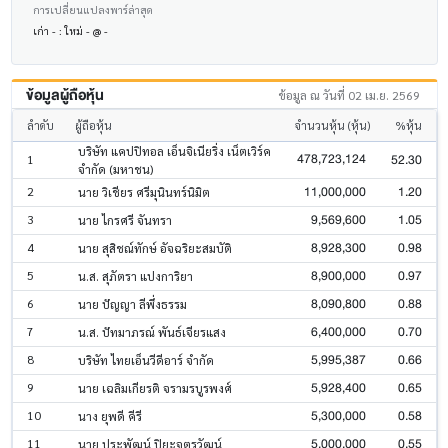
การเปลี่ยนแปลงพาร์ล่าสุด
เก่า - : ใหม่ - @ -
ข้อมูลผู้ถือหุ้น
ข้อมูล ณ วันที่ 02 เม.ย. 2569
ลำดับ
ผู้ถือหุ้น
จำนวนหุ้น (หุ้น)
%หุ้น
บริษัท แคปปิทอล เอ็นจิเนียริ่ง เน็ตเวิร์ค
478,723,124
52.30
1
จำกัด (มหาชน)
11,000,000
1.20
2
นาย วิเชียร ศรีมุนินทร์นิมิต
9,569,600
1.05
3
นาย ไกรศรี จันทรา
8,928,300
0.98
4
นาย สุสิชณ์ทักษ์ อัจฉริยะสมบัติ
8,900,000
0.97
5
น.ส. สุภัตรา แปงการิยา
8,090,800
0.88
6
นาย ปัญญา ลีพึ่งธรรม
6,400,000
0.70
7
น.ส. ปัทมาภรณ์ พันธ์เจียรแสง
5,995,387
0.66
8
บริษัท ไทยเอ็นวีดีอาร์ จำกัด
5,928,400
0.65
9
นาย เฉลิมเกียรติ จรามรบูรพงศ์
5,300,000
0.58
10
นาง ยุพดี คีรี
5,000,000
0.55
11
นาย ประพัฒน์ ปิยะจตุรวัฒน์