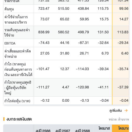
737.52
583.12
477.53
126.34
107.34
รวมรายได้
723.47
515.50
438.84
115.75
99.56
ต้นทุน
ค่าใช้จ่ายในการ
73.07
65.02
59.95
15.75
14.27
ขายและบริหาร
รวมต้นทุนและค่า
838.99
580.52
498.79
131.50
113.83
ใช้จ่าย
-74.43
44.16
-87.31
-32.64
-29.34
EBITDA
ค่าเสื่อมและค่าตัด
27.05
31.80
26.71
6.70
6.40
จำหน่าย
กำไร (ขาดทุน)
-101.47
12.37
-114.03
-39.34
-35.74
ก่อนต้นทุนทางการ
เงิน และภาษีเงินได้
กำไร(ขาดทุน)สุทธิ
-111.27
4.47
-120.98
-41.11
-37.39
: ผู้ถือหุ้นบริษัท
ใหญ่
-0.12
0.00
-0.13
-0.04
-0.04
กำไรต่อหุ้น (บาท)
ดูเพิ่มเติม
งบกระแสเงินสด
หน่วย: ล้านบาท
ไตรมาส
ไตรมาส
งบปี 2566
งบปี 2567
งบปี 2568