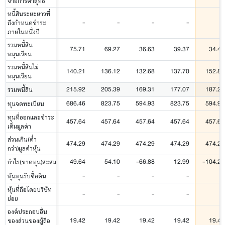
จ่ายการค้าสุทธิ
หนี้สินระยะยาวที่
-
-
-
-
-
ถึงกำหนดชำระ
ภายในหนึ่งปี
รวมหนี้สิน
75.71
69.27
36.63
39.37
34.43
หมุนเวียน
รวมหนี้สินไม่
140.21
136.12
132.68
137.70
152.80
หมุนเวียน
215.92
205.39
169.31
177.07
187.23
รวมหนี้สิน
686.46
823.75
594.93
823.75
594.93
ทุนจดทะเบียน
ทุนที่ออกและชำระ
457.64
457.64
457.64
457.64
457.64
เต็มมูลค่า
ส่วนเกิน(ต่ำ
474.29
474.29
474.29
474.29
474.29
กว่า)มูลค่าหุ้น
49.64
54.10
-66.88
12.99
-104.27
กำไร(ขาดทุน)สะสม
-
-
-
-
-
หุ้นทุนรับซื้อคืน
หุ้นที่ถือโดยบริษัท
-
-
-
-
-
ย่อย
องค์ประกอบอื่น
19.42
19.42
19.42
19.42
19.42
ของส่วนของผู้ถือ