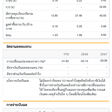
0.42
0.16
0.22
P/BV (X)
22.65
-
-
P/E (X)
อัตราหมุนเวียนปริมาณ
12.85
27.46
40.05
การซื้อขาย (%)
มูลค่าซื้อขาย/วัน (ล้าน
0.16
0.28
0.88
บาท)
0.84
1.23
1.08
Beta
อัตราผลตอบแทน
YTD
2568
2567
-28.99
-31.82
-55.10
การเปลี่ยนแปลงของราคา (%)*
-
-
-
อัตราเงินปันผลตอบแทน (%)
-
-
-
อัตราส่วนเงินปันผลต่อกำไร
นโยบายเงินปันผล
ไม่น้อยกว่าร้อยละ 50 ของกำไรสุทธิหลังหักภาษีเงินได้
ซึ่งในการจ่ายเงินปันผลดังกล่าวอาจมีการเปลี่ยนแปลง
ได้ โดยจะต้องขึ้นอยู่กับแผนการลงทุนเพิ่มเติม กระแส
เงินสด เหตุจำเป็นใด ๆ (โดยมีเงื่อนไขเพิ่มเติม)
การจ่ายปันผล