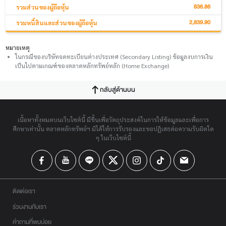
836.86
รวมส่วนของผู้ถือหุ้น
2,839.90
รวมหนี้สินและส่วนของผู้ถือหุ้น
หมายเหตุ
ในกรณีของบริษัทจดทะเบียนต่างประเทศ (Secondary Listing) ข้อมูลงบการเงิน
เป็นไปตามเกณฑ์ของตลาดหลักทรัพย์หลัก (Home Exchange)
กลับสู่ด้านบน
เนื้อหาทั้งหมดบนเว็บไซต์นี้ มีขึ้นเพื่อวัตถุประสงค์ในการให้ข้อมูลและเพื่อการ
ศึกษาเท่านั้น ตลาดหลักทรัพย์ฯ มิได้ให้การรับรองและขอปฏิเสธต่อความรับผิดใด
ๆ ในเว็บไซต์นี้
ติดต่อเรา
ร่วมงานกับเรา
คำถามที่พบบ่อย