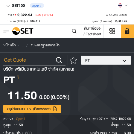
SET100
Open1
2,322.94
-2.99
(-0.13%)
ล่าสุด
07 ส.ค. 2569 10:22:23
578,611
13,921.43
ปริมาณ ('000 หุ้น)
มูลค่า (ล้านบาท)
ค้นหาชื่อย่อ
/ Factsheet
หน้าหลัก
...
งบแสดงฐานะการเงิน
PT
บริษัท พรีเมียร์ เทคโนโลยี จำกัด (มหาชน)
PT
หุ้น
11.50
0.00
(0.00%)
สรุปข้อสนเทศ บจ. (Factsheet)
สถานะ :
Open1
ข้อมูลล่าสุด :
07 ส.ค. 2569 10:22:08
11.50
11.50
สูงสุด
ต่ำสุด
600
6.90
ปริมาณ (หุ้น)
มูลค่า ('000 บาท)