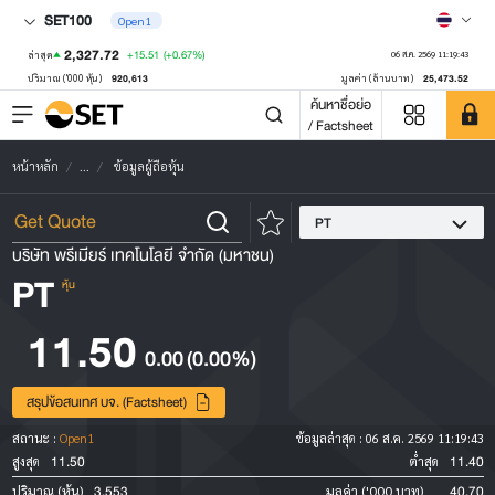
SET100
Open1
2,327.72
+15.51
(+0.67%)
ล่าสุด
06 ส.ค. 2569 11:19:43
920,613
25,473.52
ปริมาณ ('000 หุ้น)
มูลค่า (ล้านบาท)
ค้นหาชื่อย่อ
/ Factsheet
หน้าหลัก
...
ข้อมูลผู้ถือหุ้น
PT
บริษัท พรีเมียร์ เทคโนโลยี จำกัด (มหาชน)
PT
หุ้น
11.50
0.00
(0.00%)
สรุปข้อสนเทศ บจ. (Factsheet)
สถานะ :
Open1
ข้อมูลล่าสุด :
06 ส.ค. 2569 11:19:43
11.50
11.40
สูงสุด
ต่ำสุด
3,553
40.70
ปริมาณ (หุ้น)
มูลค่า ('000 บาท)