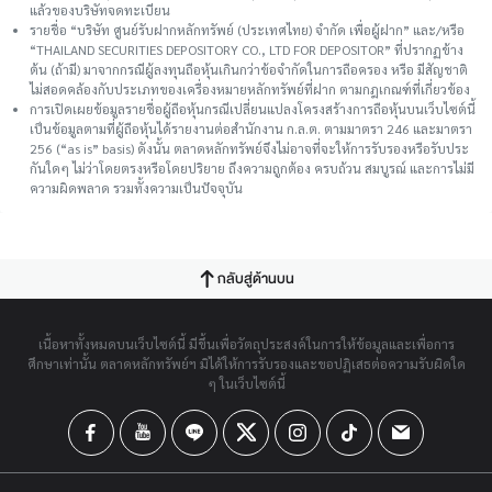
แล้วของบริษัทจดทะเบียน
รายชื่อ “บริษัท ศูนย์รับฝากหลักทรัพย์ (ประเทศไทย) จำกัด เพื่อผู้ฝาก” และ/หรือ
“THAILAND SECURITIES DEPOSITORY CO., LTD FOR DEPOSITOR” ที่ปรากฏข้าง
ต้น (ถ้ามี) มาจากกรณีผู้ลงทุนถือหุ้นเกินกว่าข้อจำกัดในการถือครอง หรือ มีสัญชาติ
ไม่สอดคล้องกับประเภทของเครื่องหมายหลักทรัพย์ที่ฝาก ตามกฎเกณฑ์ที่เกี่ยวข้อง
การเปิดเผยข้อมูลรายชื่อผู้ถือหุ้นกรณีเปลี่ยนแปลงโครงสร้างการถือหุ้นบนเว็บไซต์นี้
เป็นข้อมูลตามที่ผู้ถือหุ้นได้รายงานต่อสำนักงาน ก.ล.ต. ตามมาตรา 246 และมาตรา
256 (“as is” basis) ดังนั้น ตลาดหลักทรัพย์จึงไม่อาจที่จะให้การรับรองหรือรับประ
กันใดๆ ไม่ว่าโดยตรงหรือโดยปริยาย ถึงความถูกต้อง ครบถ้วน สมบูรณ์ และการไม่มี
ความผิดพลาด รวมทั้งความเป็นปัจจุบัน
กลับสู่ด้านบน
เนื้อหาทั้งหมดบนเว็บไซต์นี้ มีขึ้นเพื่อวัตถุประสงค์ในการให้ข้อมูลและเพื่อการ
ศึกษาเท่านั้น ตลาดหลักทรัพย์ฯ มิได้ให้การรับรองและขอปฏิเสธต่อความรับผิดใด
ๆ ในเว็บไซต์นี้