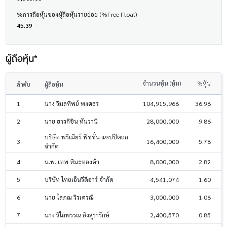
%การถือหุ้นของผู้ถือหุ้นรายย่อย (%Free Float)
45.39
ผู้ถือหุ้น*
จำนวนหุ้น (หุ้น)
%หุ้น
ลำดับ
ผู้ถือหุ้น
1
นาง วิมลทิพย์ พงศธร
104,915,966
36.96
2
นาย ฮารกิชิน ทันวานี
28,000,000
9.86
บริษัท พรีเมียร์ ฟิชชั่น แคปปิตอล
3
16,400,000
5.78
จำกัด
4
น.พ. เทพ หิมะทองคำ
8,000,000
2.82
5
บริษัท ไทยเอ็นวีดีอาร์ จำกัด
4,541,074
1.60
6
นาย โสภณ วิรเศรณี
3,000,000
1.06
7
นาง วิไลพรรณ อิงสุรารักษ์
2,400,570
0.85