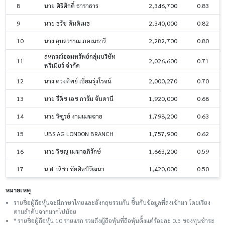
8
นาย ศิริศักดิ์ ธาราธาร
2,346,700
0.83
9
นาย ธวัช ตันติเมธ
2,340,000
0.82
10
นาง อุบลวรรณ ภคเมธาวี
2,282,700
0.80
สหกรณ์ออมทรัพย์กลุ่มบริษัท
11
2,026,600
0.71
พรีเมียร์ จำกัด
12
นาง ดวงทิพย์ เอี่ยมรุ่งโรจน์
2,000,270
0.70
13
นาย รีตีช เอช การัม จันดานี
1,920,000
0.68
14
นาย วิฑูรย์ งามเมฆฉาย
1,798,200
0.63
15
UBS AG LONDON BRANCH
1,757,900
0.62
16
นาย วิชญ เมฆาอภิรักษ์
1,663,200
0.59
17
น.ส. ณิชา ชัยศิลป์วัฒนา
1,420,000
0.50
หมายเหตุ
รายชื่อผู้ถือหุ้นจะมีภาษาไทยและอังกฤษรวมกัน ขึ้นกับข้อมูลที่ส่งเข้ามา โดยเรียง
ตามลำดับจากมากไปน้อย
* รายชื่อผู้ถือหุ้น 10 รายแรก รวมถึงผู้ถือหุ้นที่ถือหุ้นตั้งแต่ร้อยละ 0.5 ของทุนชําระ