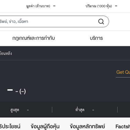
-
-
มูลค่า (ล้านบาท)
ปริมาณ ('000 หุ้น)
กฎเกณฑ์และการกำกับ
บริการ
้อนหลัง
-
-
(-)
-
-
สูงสุด
ต่ำสุด
ธิประโยชน์
ข้อมูลผู้ถือหุ้น
ข้อมูลหลักทรัพย์
Facts