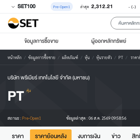
SET100
2,312.21
-
(-)
Pre-Open1
ล่าสุด
ข้อมูลการซื้อขาย
ผู้ออกหลักทรัพย์
หน้าหลัก
ข้อมูลการซื้อขาย
ผลิตภัณฑ์
หุ้น
หุ้นรายตัว
PT
ราคาย
บริษัท พรีเมียร์ เทคโนโลยี จำกัด (มหาชน)
PT
หุ้น
สถานะ :
Pre-Open1
ข้อมูลล่าสุด :
06 ส.ค. 2569 09:58:56
ราคา
ราคาย้อนหลัง
งบการเงิน
ข่าว
สิท