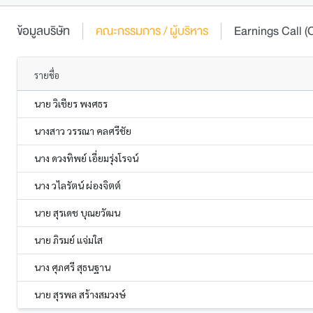
ข้อมูลบริษัท
คณะกรรมการ / ผู้บริหาร
Earnings Call
รายชื่อ
นาย วิเชียร พงศธร
นางสาว วรรณา คลศรีชัย
นาง ดวงทิพย์ เอี่ยมรุ่งโรจน์
นาง วไลรัตน์ ผ่องจิตต์
นาย สุรเดช บุณยวัฒน
นาย ภิรมย์ แจ่มใส
นาง ศุภศรี สุธนฐาน
นาย สุรพล สร้างสมวงษ์