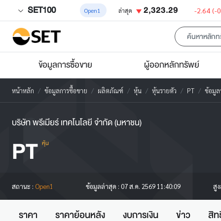
SET100
2,323.29
-2.64
(-
Open1
ล่าสุด
ข้อมูลการซื้อขาย
ผู้ออกหลักทรัพย์
หน้าหลัก
ข้อมูลการซื้อขาย
ผลิตภัณฑ์
หุ้น
หุ้นรายตัว
PT
ข้อมูล
บริษัท พรีเมียร์ เทคโนโลยี จำกัด (มหาชน)
PT
หุ้น
สู
สถานะ :
Open1
ข้อมูลล่าสุด :
07 ส.ค. 2569 11:40:09
ราคา
ราคาย้อนหลัง
งบการเงิน
ข่าว
สิท