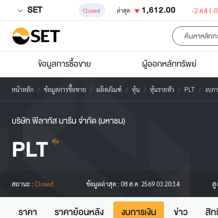
SET
1,612.00
-2.64
(-
Closed
ล่าสุด
ข้อมูลการซื้อขาย
ผู้ออกหลักทรัพย์
หน้าหลัก
ข้อมูลการซื้อขาย
ผลิตภัณฑ์
หุ้น
หุ้นรายตัว
PLT
งบกา
บริษัท พีลาทัส มารีน จำกัด (มหาชน)
PLT
หุ้น
สู
สถานะ :
Closed
ข้อมูลล่าสุด :
08 ส.ค. 2569 03:20:14
ราคา
ราคาย้อนหลัง
งบการเงิน
ข่าว
สิท