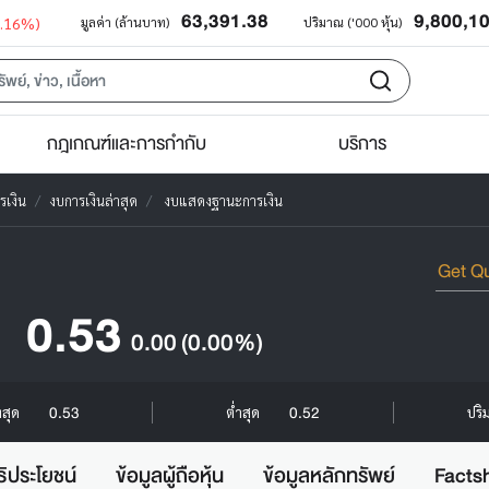
63,391.38
9,800,1
0.16%)
มูลค่า (ล้านบาท)
ปริมาณ ('000 หุ้น)
กฎเกณฑ์และการกำกับ
บริการ
รเงิน
งบการเงินล่าสุด
งบแสดงฐานะการเงิน
0.53
0.00
(0.00%)
0.53
0.52
งสุด
ต่ำสุด
ปริ
ธิประโยชน์
ข้อมูลผู้ถือหุ้น
ข้อมูลหลักทรัพย์
Facts