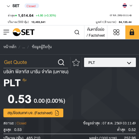
SET
Closed
1,614.64
+4.86
(+0.30%)
ล่าสุด
07 ส.ค. 2569 03:11:49
10,493,641
84,135.44
ปริมาณ ('000 หุ้น)
มูลค่า (ล้านบาท)
ค้นหาชื่อย่อ
/ Factsheet
หน้าหลัก
...
ข้อมูลผู้ถือหุ้น
PLT
บริษัท พีลาทัส มารีน จำกัด (มหาชน)
PLT
หุ้น
0.53
0.00
(0.00%)
สรุปข้อสนเทศ บจ. (Factsheet)
สถานะ :
Closed
ข้อมูลล่าสุด :
07 ส.ค. 2569 03:11:49
0.53
0.52
สูงสุด
ต่ำสุด
485,210
252.96
ปริมาณ (หุ้น)
มูลค่า ('000 บาท)