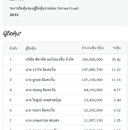
%การถือหุ้นของผู้ถือหุ้นรายย่อย (%Free Float)
28.92
ผู้ถือหุ้น*
จำนวนหุ้น (หุ้น)
%หุ้น
ลำดับ
ผู้ถือหุ้น
1
บริษัท พีลาทัส คอร์ปอเรชั่น จำกัด
340,000,000
35.42
2
นาย วราวิช ฉิมตะวัน
107,685,700
11.22
3
นาย ฐกฤต ฉิมตะวัน
107,100,000
11.16
4
นาย ธฤษณุ ฉิมตะวัน
84,150,000
8.77
5
นาย ไอศูรย์ เทพสาสน์กุล
23,420,000
2.44
6
น.ส. ธนภร ฉิมตะวัน
22,292,600
2.32
7
นาย เกษมธรรม สอนสง
11,957,100
1.25