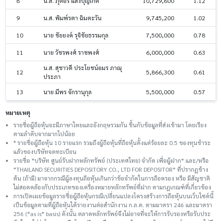
8
น.ส. ภุตอร แสงบุญเกิด
10,729,600
1.12
9
น.ส. พิมพ์รตา ฉิมตะวัน
9,745,200
1.02
10
นาย ชัยยงค์ รุจิชัยธรรมกุล
7,500,000
0.78
11
นาย วัชรพงศ์ ราชพงศ์
6,000,000
0.63
น.ส. สุชาวดี ประโยชน์อมร ภาณุ
12
5,866,300
0.61
ประภา
13
นาย มีพร จักรานุกุล
5,500,000
0.57
หมายเหตุ
รายชื่อผู้ถือหุ้นจะมีภาษาไทยและอังกฤษรวมกัน ขึ้นกับข้อมูลที่ส่งเข้ามา โดยเรียง
ตามลำดับจากมากไปน้อย
* รายชื่อผู้ถือหุ้น 10 รายแรก รวมถึงผู้ถือหุ้นที่ถือหุ้นตั้งแต่ร้อยละ 0.5 ของทุนชําระ
แล้วของบริษัทจดทะเบียน
รายชื่อ “บริษัท ศูนย์รับฝากหลักทรัพย์ (ประเทศไทย) จำกัด เพื่อผู้ฝาก” และ/หรือ
“THAILAND SECURITIES DEPOSITORY CO., LTD FOR DEPOSITOR” ที่ปรากฏข้าง
ต้น (ถ้ามี) มาจากกรณีผู้ลงทุนถือหุ้นเกินกว่าข้อจำกัดในการถือครอง หรือ มีสัญชาติ
ไม่สอดคล้องกับประเภทของเครื่องหมายหลักทรัพย์ที่ฝาก ตามกฎเกณฑ์ที่เกี่ยวข้อง
การเปิดเผยข้อมูลรายชื่อผู้ถือหุ้นกรณีเปลี่ยนแปลงโครงสร้างการถือหุ้นบนเว็บไซต์นี้
เป็นข้อมูลตามที่ผู้ถือหุ้นได้รายงานต่อสำนักงาน ก.ล.ต. ตามมาตรา 246 และมาตรา
256 (“as is” basis) ดังนั้น ตลาดหลักทรัพย์จึงไม่อาจที่จะให้การรับรองหรือรับประ