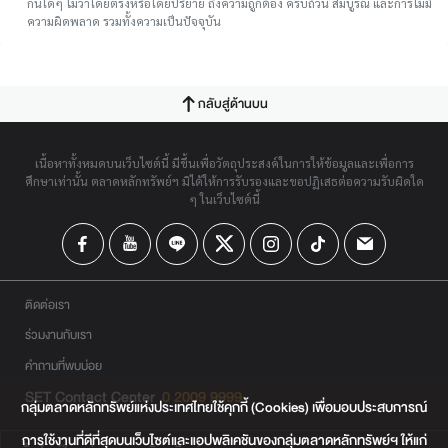
กันใดๆ ไม่ว่าโดยตรงหรือโดยปริยาย ถึงความถูกต้อง ครบถ้วน สมบูรณ์ และการไม่มี
ความผิดพลาด รวมทั้งความเป็นปัจจุบัน
กลับสู่ด้านบน
เนื้อหาทั้งหมดบนเว็บไซต์นี้ มีขึ้นเพื่อวัตถุประสงค์ในการให้ข้อมูลและเพื่อการ
ศึกษาเท่านั้น ตลาดหลักทรัพย์ฯ มิได้ให้การรับรองและขอปฏิเสธต่อความรับผิดใด
ๆ ในเว็บไซต์นี้
ติดต่อเรา
ร่วมงานกับเรา
คำถามที่พบบ่อย
SET Contact Center
0 2009 9999
กลุ่มตลาดหลักทรัพย์แห่งประเทศไทยใช้คุกกี้ (Cookies) เพื่อมอบประสบการณ์
การใช้งานที่ดีที่สุดบนเว็บไซต์และแอปพลิเคชันของกลุ่มตลาดหลักทรัพย์ฯ ให้แก่