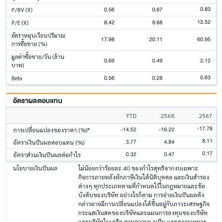
0.83
0.56
0.67
P/BV (X)
12.52
8.42
9.68
P/E (X)
อัตราหมุนเวียนปริมาณ
17.98
20.11
60.95
การซื้อขาย (%)
มูลค่าซื้อขาย/วัน (ล้าน
0.69
0.49
2.12
บาท)
0.63
0.56
0.28
Beta
อัตราผลตอบแทน
YTD
2568
2567
-17.78
-14.52
-16.22
การเปลี่ยนแปลงของราคา (%)*
8.11
3.77
4.84
อัตราเงินปันผลตอบแทน (%)
0.17
0.32
0.47
อัตราส่วนเงินปันผลต่อกำไร
นโยบายเงินปันผล
ไม่น้อยกว่าร้อยละ 40 ของกำไรสุทธิจากงบเฉพาะ
กิจการภายหลังหักภาษีเงินได้นิติบุคคล และเงินสำรอง
ต่างๆ ทุกประเภทตามที่กำหนดไว้ในกฎหมายและข้อ
บังคับของบริษัท อย่างไรก็ตาม การจ่ายเงินปันผลดัง
กล่าวอาจมีการเปลี่ยนแปลงได้ขึ้นอยู่กับภาวะเศรษฐกิจ
กระแสเงินสดของบริษัทและแผนการลงทุนของบริษัท
และบริษัทในเครือ ตามความจ าเป็น และความเหมาะ