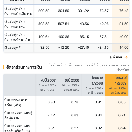
เงินสดสุทธิจาก
200.52
304.89
301.22
73.57
76.48
กิจกรรมดำเนินงาน
เงินสดสุทธิจาก
-508.58
-507.51
-143.56
-40.08
-21.59
กิจกรรมลงทุน
เงินสดสุทธิจาก
400.64
190.36
-185.15
-57.61
-40.09
กิจกรรมจัดหาเงิน
92.58
-12.26
-27.49
-24.13
14.80
เงินสดสุทธิ
ดูเพิ่มเติม
ปรับข้อมูลเต็มปี : อัตราผลตอบแทนผู้ถือหุ้น, อัตราผลตอบแทนจาก
อัตราส่วนทางการเงิน
สินทรัพย์
ไตรมาส
ไตรมาส
งบปี 2567
งบปี 2568
1/2568
1/2569
01 ม.ค. 2567
-
01 ม.ค. 2568
-
01 ม.ค. 2568
-
01 ม.ค. 2569
-
31 ธ.ค. 2567
31 ธ.ค. 2568
31 มี.ค. 2568
31 มี.ค. 2569
อัตราส่วนสภาพ
0.80
0.78
0.81
0.85
คล่อง (เท่า)
อัตราผลตอบแทนผู้
7.42
6.83
6.84
6.71
ถือหุ้น (%)
อัตราผลตอบแทน
6.81
6.27
6.82
6.24
จากสินทรัพย์ (%)