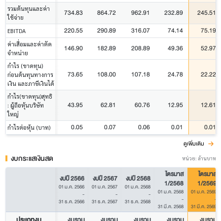
รวมต้นทุนและค่า
734.83
864.72
962.91
232.89
245.51
ใช้จ่าย
220.55
290.89
316.07
74.14
75.19
EBITDA
ค่าเสื่อมและค่าตัด
146.90
182.89
208.89
49.36
52.97
จำหน่าย
กำไร (ขาดทุน)
73.65
108.00
107.18
24.78
22.22
ก่อนต้นทุนทางการ
เงิน และภาษีเงินได้
กำไร(ขาดทุน)สุทธิ
43.95
62.81
60.76
12.95
12.61
: ผู้ถือหุ้นบริษัท
ใหญ่
0.05
0.07
0.06
0.01
0.01
กำไรต่อหุ้น (บาท)
ดูเพิ่มเติม
งบกระแสเงินสด
หน่วย: ล้านบาท
ไตรมาส
ไตรมาส
งบปี 2566
งบปี 2567
งบปี 2568
1/2568
1/2569
01 ม.ค. 2566
01 ม.ค. 2567
01 ม.ค. 2568
01 ม.ค. 2568
01 ม.ค. 2569
-
-
-
-
-
31 ธ.ค. 2566
31 ธ.ค. 2567
31 ธ.ค. 2568
31 มี.ค. 2568
31 มี.ค. 2569
ประเภทงบ
งบรวม
งบรวม
งบรวม
งบรวม
งบรวม