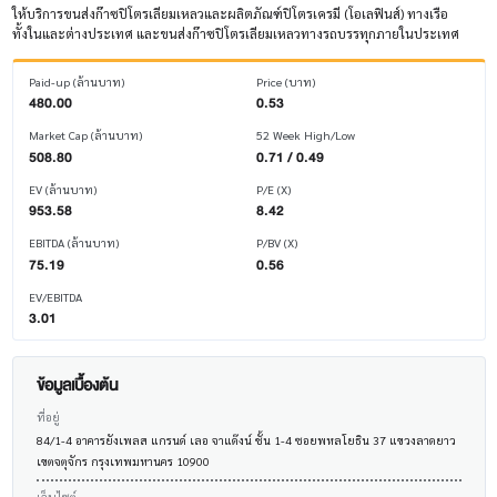
ให้บริการขนส่งก๊าซปิโตรเลียมเหลวและผลิตภัณฑ์ปิโตรเครมี (โอเลฟินส์) ทางเรือ
ทั้งในและต่างประเทศ และขนส่งก๊าซปิโตรเลียมเหลวทางรถบรรทุกภายในประเทศ
Paid-up (ล้านบาท)
Price (บาท)
480.00
0.53
Market Cap (ล้านบาท)
52 Week High/Low
508.80
0.71 / 0.49
EV (ล้านบาท)
P/E (X)
953.58
8.42
EBITDA (ล้านบาท)
P/BV (X)
75.19
0.56
EV/EBITDA
3.01
ข้อมูลเบื้องต้น
ที่อยู่
84/1-4 อาคารยังเพลส แกรนด์ เลอ จาแด๊งน์ ชั้น 1-4 ซอยพหลโยธิน 37 แขวงลาดยาว
เขตจตุจักร กรุงเทพมหานคร 10900
เว็บไซต์