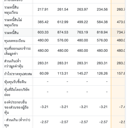
รวมหนี้สิน
217.91
261.54
263.97
234.56
260.78
หมุนเวียน
รวมหนี้สินไม่
385.42
612.99
499.22
584.38
473.94
หมุนเวียน
603.33
874.53
763.19
818.94
734.72
รวมหนี้สิน
480.00
576.00
480.00
576.00
480.00
ทุนจดทะเบียน
ทุนที่ออกและชำระ
480.00
480.00
480.00
480.00
480.00
เต็มมูลค่า
ส่วนเกิน(ต่ำ
283.31
283.31
283.31
283.31
283.31
กว่า)มูลค่าหุ้น
60.09
113.31
145.27
126.26
157.88
กำไร(ขาดทุน)สะสม
-
-
-
-
-
หุ้นทุนรับซื้อคืน
หุ้นที่ถือโดยบริษัท
-
-
-
-
-
ย่อย
องค์ประกอบอื่น
-3.21
-3.21
-3.21
-3.21
-7.44
ของส่วนของผู้ถือ
หุ้น
- ส่วนเกิน (ต่ำกว่า)
-2.57
-2.57
-2.57
-2.57
-2.57
ทุน