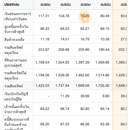
ประเภทงบ
งบรวม
งบรวม
งบรวม
งบรวม
งบรว
เงินสดและรายการ
117.31
104.78
76.69
80.49
93.69
เทียบเท่าเงินสด
ลูกหนี้และตั๋วเงิน
96.33
89.23
93.27
89.15
83.35
รับการค้าสุทธิ
11.18
14.51
16.79
10.39
27.07
สินค้าคงเหลือ
รวมสินทรัพย์
224.97
208.68
205.96
190.44
222.14
หมุนเวียน
ที่ดินอาคารและ
1,168.54
1,504.92
1,397.39
1,469.86
1,360.31
อุปกรณ์สุทธิ
รวมสินทรัพย์ไม่
1,198.56
1,539.26
1,462.60
1,514.86
1,426.32
หมุนเวียน
1,423.53
1,747.94
1,668.56
1,705.30
1,648.46
รวมสินทรัพย์
เงินเบิกเกินบัญชี
-
11.29
39.99
9.80
39.82
และเงินกู้ยืม
เจ้าหนี้และตั๋วเงิน
69.22
96.74
80.80
85.14
80.32
จ่ายการค้าสุทธิ
หนี้สินระยะยาวที่
69.20
97.25
86.56
93.36
84.50
ถึงกำหนดชำระ
ภายในหนึ่งปี