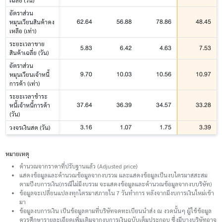
เฉลี่ย (วัน)
อัตราส่วน
62.64
56.88
78.86
48.45
หมุนเวียนสินค้าคง
เหลือ (เท่า)
ระยะเวลาขาย
5.83
6.42
4.63
7.53
สินค้าเฉลี่ย (วัน)
อัตราส่วน
9.70
10.03
10.56
10.97
หมุนเวียนเจ้าหนี้
การค้า (เท่า)
ระยะเวลาชำระ
37.64
36.39
34.57
33.28
หนี้เจ้าหนี้การค้า
(วัน)
3.16
1.07
1.75
3.39
วงจรเงินสด (วัน)
หมายเหตุ
คำนวณจากราคาที่ปรับฐานแล้ว (Adjusted price)
แสดงข้อมูลและคำนวณข้อมูลจากงบรวม และแสดงข้อมูลเป็นงบไตรมาสสะสม
ตามปีงบการเงิน(กรณีไม่มีงบรวม จะแสดงข้อมูลและคำนวณข้อมูลจากงบบริษัท)
ข้อมูลจะเปลี่ยนแปลงทุกไตรมาสภายใน 7 วันทำการ หลังจากมีงบการเงินใหม่เข้า
มา
ข้อมูลงบการเงิน เป็นข้อมูลตามที่บริษัทจดทะเบียนนำส่ง ณ งวดนั้นๆ ผู้ใช้ข้อมูล
ควรศึกษารายละเอียดเพิ่มเติมจากงบการเงินฉบับเต็มประกอบ ซึ่งมีบางบริษัทอาจ