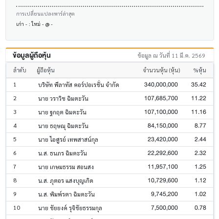
การเปลี่ยนแปลงพาร์ล่าสุด
เก่า - : ใหม่ - @ -
ข้อมูลผู้ถือหุ้น
ข้อมูล ณ วันที่ 11 มี.ค. 2569
ลำดับ
ผู้ถือหุ้น
จำนวนหุ้น (หุ้น)
%หุ้น
340,000,000
35.42
1
บริษัท พีลาทัส คอร์ปอเรชั่น จำกัด
107,685,700
11.22
2
นาย วราวิช ฉิมตะวัน
107,100,000
11.16
3
นาย ฐกฤต ฉิมตะวัน
84,150,000
8.77
4
นาย ธฤษณุ ฉิมตะวัน
23,420,000
2.44
5
นาย ไอศูรย์ เทพสาสน์กุล
22,292,600
2.32
6
น.ส. ธนภร ฉิมตะวัน
11,957,100
1.25
7
นาย เกษมธรรม สอนสง
10,729,600
1.12
8
น.ส. ภุตอร แสงบุญเกิด
9,745,200
1.02
9
น.ส. พิมพ์รตา ฉิมตะวัน
7,500,000
0.78
10
นาย ชัยยงค์ รุจิชัยธรรมกุล