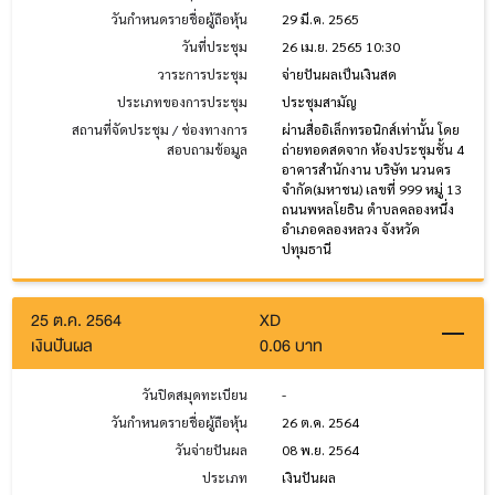
วันกำหนดรายชื่อผู้ถือหุ้น
29 มี.ค. 2565
วันที่ประชุม
26 เม.ย. 2565 10:30
วาระการประชุม
จ่ายปันผลเป็นเงินสด
ประเภทของการประชุม
ประชุมสามัญ
สถานที่จัดประชุม / ช่องทางการ
ผ่านสื่ออิเล็กทรอนิกส์เท่านั้น โดย
สอบถามข้อมูล
ถ่ายทอดสดจาก ห้องประชุมชั้น 4
อาคารสำนักงาน บริษัท นวนคร
จำกัด(มหาชน) เลขที่ 999 หมู่ 13
ถนนพหลโยธิน ตำบลคลองหนึ่ง
อำเภอคลองหลวง จังหวัด
ปทุมธานี
25 ต.ค. 2564
XD
เงินปันผล
0.06 บาท
วันปิดสมุดทะเบียน
-
วันกำหนดรายชื่อผู้ถือหุ้น
26 ต.ค. 2564
วันจ่ายปันผล
08 พ.ย. 2564
ประเภท
เงินปันผล