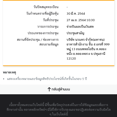
วันปิดสมุดทะเบียน
-
วันกำหนดรายชื่อผู้ถือหุ้น
30 มี.ค. 2564
วันที่ประชุม
27 เม.ย. 2564 10:30
วาระการประชุม
จ่ายปันผลเป็นเงินสด
ประเภทของการประชุม
ประชุมสามัญ
สถานที่จัดประชุม / ช่องทางการ
บริษัท นวนคร จำกัด(มหาชน)
สอบถามข้อมูล
อาคารสำนักงาน ชั้น 4 เลขที่ 999
หมู่ 13 ถนนพหลโยธิน ต.คลอง
หนึ่ง อ.คลองหลวง จ.ปทุมธานี
12120
หมายเหตุ
แสดงเครื่องหมายและข้อมูลสิทธิประโยชน์ที่เกิดขึ้นในรอบ 5 ปี
กลับสู่ด้านบน
เนื้อหาทั้งหมดบนเว็บไซต์นี้ มีขึ้นเพื่อวัตถุประสงค์ในการให้ข้อมูลและเพื่อการ
ศึกษาเท่านั้น ตลาดหลักทรัพย์ฯ มิได้ให้การรับรองและขอปฏิเสธต่อความรับผิดใด
ๆ ในเว็บไซต์นี้