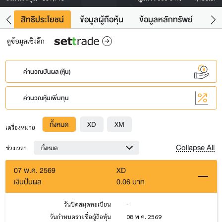
าว
สิทธิประโยชน์
ข้อมูลผู้ถือหุ้น
ข้อมูลหลักทรัพย์
Fac
ดูข้อมูลเชิงลึก
คำนวณปันผล (หุ้น)
คำนวณหุ้นเพิ่มทุน
ทั้งหมด
XD
XM
เครื่องหมาย
Collapse All
ทั้งหมด
ช่วงเวลา
07 พ.ค. 2569
XD
เงินปันผล
0.06 บาท
วันปิดสมุดทะเบียน
-
วันกำหนดรายชื่อผู้ถือหุ้น
08 พ.ค. 2569