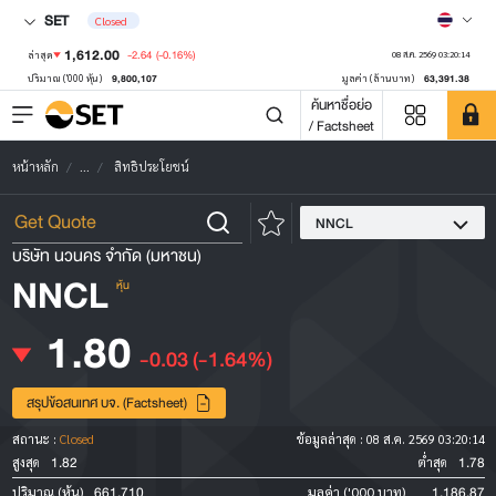
SET
Closed
1,612.00
-2.64
(-0.16%)
ล่าสุด
08 ส.ค. 2569 03:20:14
9,800,107
63,391.38
ปริมาณ ('000 หุ้น)
มูลค่า (ล้านบาท)
ค้นหาชื่อย่อ
/ Factsheet
หน้าหลัก
...
สิทธิประโยชน์
NNCL
บริษัท นวนคร จำกัด (มหาชน)
NNCL
หุ้น
1.80
-0.03
(-1.64%)
สรุปข้อสนเทศ บจ. (Factsheet)
สถานะ :
Closed
ข้อมูลล่าสุด :
08 ส.ค. 2569 03:20:14
1.82
1.78
สูงสุด
ต่ำสุด
661,710
1,186.87
ปริมาณ (หุ้น)
มูลค่า ('000 บาท)