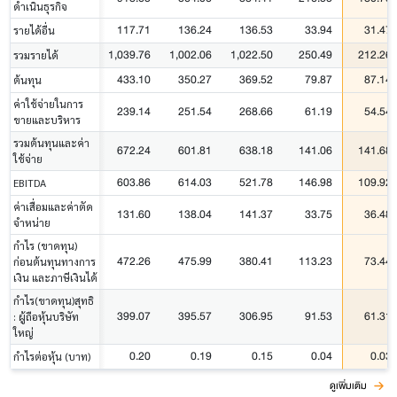
ดำเนินธุรกิจ
117.71
136.24
136.53
33.94
31.47
รายได้อื่น
1,039.76
1,002.06
1,022.50
250.49
212.26
รวมรายได้
433.10
350.27
369.52
79.87
87.14
ต้นทุน
ค่าใช้จ่ายในการ
239.14
251.54
268.66
61.19
54.54
ขายและบริหาร
รวมต้นทุนและค่า
672.24
601.81
638.18
141.06
141.68
ใช้จ่าย
603.86
614.03
521.78
146.98
109.92
EBITDA
ค่าเสื่อมและค่าตัด
131.60
138.04
141.37
33.75
36.48
จำหน่าย
กำไร (ขาดทุน)
472.26
475.99
380.41
113.23
73.44
ก่อนต้นทุนทางการ
เงิน และภาษีเงินได้
กำไร(ขาดทุน)สุทธิ
399.07
395.57
306.95
91.53
61.31
: ผู้ถือหุ้นบริษัท
ใหญ่
0.20
0.19
0.15
0.04
0.03
กำไรต่อหุ้น (บาท)
ดูเพิ่มเติม