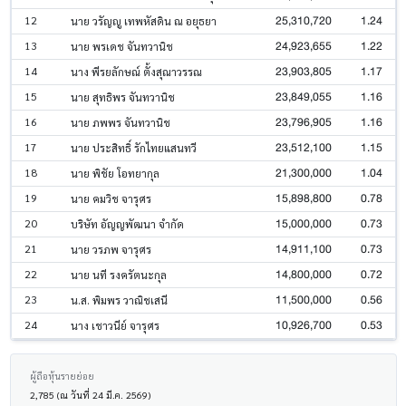
25,310,720
1.24
12
นาย วรัญญู เทพหัสดิน ณ อยุธยา
24,923,655
1.22
13
นาย พรเดช จันทวานิช
23,903,805
1.17
14
นาง พีรยลักษณ์ ตั้งสุณาวรรณ
23,849,055
1.16
15
นาย สุทธิพร จันทวานิช
23,796,905
1.16
16
นาย ภพพร จันทวานิช
23,512,100
1.15
17
นาย ประสิทธิ์ รักไทยแสนทวี
21,300,000
1.04
18
นาย พิชัย โอทยากุล
15,898,800
0.78
19
นาย คมวิช จารุศร
15,000,000
0.73
20
บริษัท อัญญพัฒนา จำกัด
14,911,100
0.73
21
นาย วรภพ จารุศร
14,800,000
0.72
22
นาย นที รงครัตนะกุล
11,500,000
0.56
23
น.ส. พิมพร วาณิชเสนี
10,926,700
0.53
24
นาง เชาวนีย์ จารุศร
ผู้ถือหุ้นรายย่อย
2,785 (ณ วันที่ 24 มี.ค. 2569)