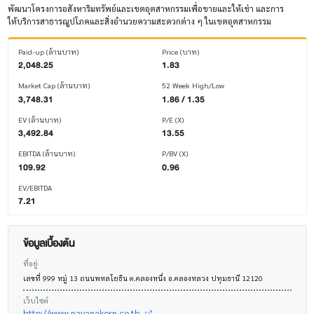
พัฒนาโครงการอสังหาริมทรัพย์และเขตอุตสาหกรรมเพื่อขายและให้เช่า และการ
ให้บริการสาธารณูปโภคและสิ่งอำนวยความสะดวกต่าง ๆ ในเขตอุตสาหกรรม
Paid-up (ล้านบาท)
Price (บาท)
2,048.25
1.83
Market Cap (ล้านบาท)
52 Week High/Low
3,748.31
1.86 / 1.35
EV (ล้านบาท)
P/E (X)
3,492.84
13.55
EBITDA (ล้านบาท)
P/BV (X)
109.92
0.96
EV/EBITDA
7.21
ข้อมูลเบื้องต้น
ที่อยู่
เลขที่ 999 หมู่ 13 ถนนพหลโยธิน ต.คลองหนึ่ง อ.คลองหลวง ปทุมธานี 12120
เว็บไซต์
http://www.navanakorn.co.th