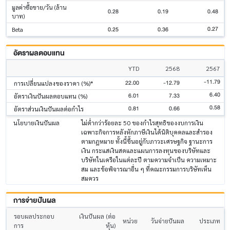
มูลค่าซื้อขาย/วัน (ล้าน
0.28
0.19
0.48
บาท)
0.27
0.25
0.36
Beta
อัตราผลตอบแทน
YTD
2568
2567
-11.79
22.00
-12.79
การเปลี่ยนแปลงของราคา (%)*
6.40
6.01
7.33
อัตราเงินปันผลตอบแทน (%)
0.58
0.81
0.66
อัตราส่วนเงินปันผลต่อกำไร
นโยบายเงินปันผล
ไม่ต่ำกว่าร้อยละ 50 ของกำไรสุทธิของงบการเงิน
เฉพาะกิจการหลังหักภาษีเงินได้นิติบุคคลและสำรอง
ตามกฎหมาย ทั้งนี้ขึ้นอยู่กับภาวะเศรษฐกิจ ฐานะการ
เงิน กระแสเงินสดและแผนการลงทุนของบริษัทและ
บริษัทในเครือในแต่ละปี ตามความจำเป็น ความเหมาะ
สม และข้อพิจารณาอื่น ๆ ที่คณะกรรมการบริษัทเห็น
สมควร
การจ่ายปันผล
รอบผลประกอบ
เงินปันผล (ต่อ
หน่วย
วันจ่ายปันผล
ประเภท
การ
หุ้น)