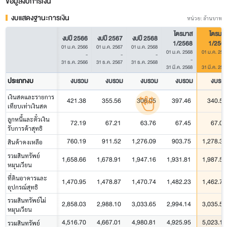
ข้อมูลงบการเงิน
งบแสดงฐานะการเงิน
หน่วย: ล้านบาท
ไตรมาส
ไตรมา
งบปี 2566
งบปี 2567
งบปี 2568
1/2568
1/256
01 ม.ค. 2566
01 ม.ค. 2567
01 ม.ค. 2568
01 ม.ค. 2568
01 ม.ค. 256
-
-
-
-
31 ธ.ค. 2566
31 ธ.ค. 2567
31 ธ.ค. 2568
31 มี.ค. 2568
31 มี.ค. 256
ประเภทงบ
งบรวม
งบรวม
งบรวม
งบรวม
งบรว
เงินสดและรายการ
421.38
355.56
306.05
397.46
340.53
เทียบเท่าเงินสด
ลูกหนี้และตั๋วเงิน
72.19
67.21
63.76
67.45
67.07
รับการค้าสุทธิ
760.19
911.52
1,276.09
903.75
1,278.33
สินค้าคงเหลือ
รวมสินทรัพย์
1,658.66
1,678.91
1,947.16
1,931.81
1,987.57
หมุนเวียน
ที่ดินอาคารและ
1,470.95
1,478.87
1,470.74
1,482.23
1,462.71
อุปกรณ์สุทธิ
รวมสินทรัพย์ไม่
2,858.03
2,988.10
3,033.65
2,994.14
3,035.55
หมุนเวียน
4,516.70
4,667.01
4,980.81
4,925.95
5,023.12
รวมสินทรัพย์