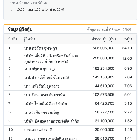
การเปลี่ยนแปลงพาร์ล่าสุด
เก่า 10.00 : ใหม่ 1.00 @ 14 มิ.ย. 2549
ข้อมูลผู้ถือหุ้น
ข้อมูล ณ วันที่ 08 พ.ค. 2569
ลำดับ
ผู้ถือหุ้น
จำนวนหุ้น (หุ้น)
%หุ้น
506,006,000
24.70
1
นาย ทวีฉัตร จุฬางกูร
บริษัท เอ็นอีพี อสังหาริมทรัพย์ และ
258,000,000
12.60
2
อุตสาหกรรม จำกัด (มหาชน)
182,234,800
8.90
3
นาย ณัฐพล จุฬางกูร
145,153,805
7.09
4
น.ส. สรางค์ลักษณ์ จันทวานิช
144,619,900
7.06
5
นาง หทัยรัตน์ จุฬางกูร
102,573,505
5.01
6
น.ส. รัตนาภรณ์ จันทวานิช
64,423,705
3.15
7
บริษัท ไทยเอ็นวีดีอาร์ จำกัด
56,777,100
2.77
8
นาย วีรชัย เดชอมรธัญ
31,100,000
1.52
9
บริษัท นิคมอุตสาหกรรมรังสิต จำกัด
30,000,000
1.46
10
การเคหะแห่งชาติ
28,810,700
1.41
11
น.ส. วรางคณา เทพหัสดิน ณ อยุธยา