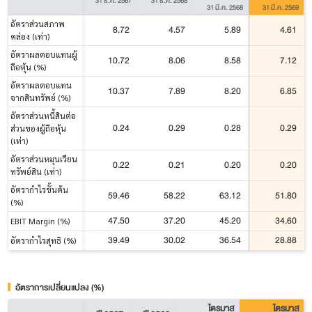
31 ธ.ค. 2567
31 ธ.ค. 2568
31 มี.ค. 2568
31 มี.ค. 2569
อัตราส่วนสภาพ
8.72
4.57
5.89
4.61
คล่อง (เท่า)
อัตราผลตอบแทนผู้
10.72
8.06
8.58
7.12
ถือหุ้น (%)
อัตราผลตอบแทน
10.37
7.89
8.20
6.85
จากสินทรัพย์ (%)
อัตราส่วนหนี้สินต่อ
0.24
0.29
0.28
0.29
ส่วนของผู้ถือหุ้น
(เท่า)
อัตราส่วนหมุนเวียน
0.22
0.21
0.20
0.20
ทรัพย์สิน (เท่า)
อัตรากำไรขั้นต้น
59.46
58.22
63.12
51.80
(%)
47.50
37.20
45.20
34.60
EBIT Margin (%)
39.49
30.02
36.54
28.88
อัตรากำไรสุทธิ (%)
อัตราการเปลี่ยนแปลง (%)
ไตรมาส
ไตรมาส