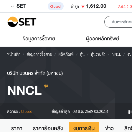
SET
1,612.00
-2.64
(-
Closed
ล่าสุด
ข้อมูลการซื้อขาย
ผู้ออกหลักทรัพย์
หน้าหลัก
ข้อมูลการซื้อขาย
ผลิตภัณฑ์
หุ้น
หุ้นรายตัว
NNCL
งบ
บริษัท นวนคร จำกัด (มหาชน)
NNCL
หุ้น
สู
สถานะ :
Closed
ข้อมูลล่าสุด :
08 ส.ค. 2569 03:20:14
ราคา
ราคาย้อนหลัง
งบการเงิน
ข่าว
สิท