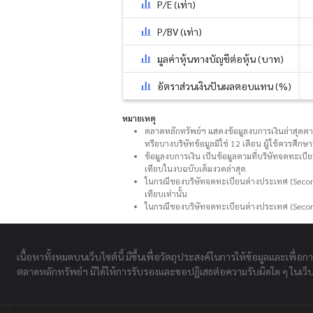
P/E (เท่า)
P/BV (เท่า)
มูลค่าหุ้นทางบัญชีต่อหุ้น (บาท)
อัตราส่วนเงินปันผลตอบแทน (%)
หมายเหตุ
ตลาดหลักทรัพย์ฯ แสดงข้อมูลงบการเงินล่าสุดตามที
หรือบางบริษัทข้อมูลมิใช่ 12 เดือน ผู้ใช้ควรศึ
ข้อมูลงบการเงิน เป็นข้อมูลตามที่บริษัทจดทะเบี
เทียบในงบฉบับเต็มงวดล่าสุด
ในกรณีของบริษัทจดทะเบียนต่างประเทศ (Second
เทียบเท่านั้น
ในกรณีของบริษัทจดทะเบียนต่างประเทศ (Secon
เนื้อหาทั้งหมดบนเว็บไซต์นี้ มีขึ้นเพื่อวัตถุประสงค์ในการให้ข้อมูลและเพื่อก
ตลาดหลักทรัพย์ฯ มิได้ให้การรับรองและขอปฏิเสธต่อความรับผิดใด ๆ ในเว็บไ