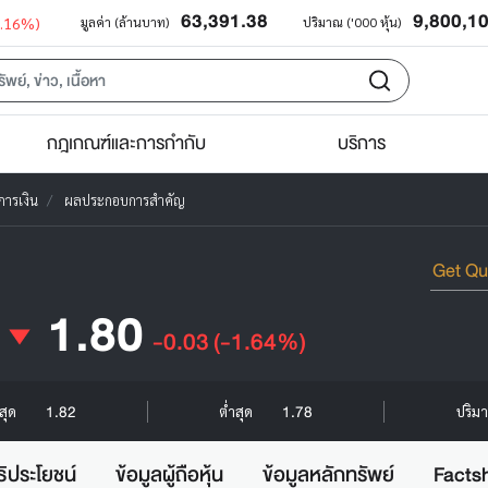
63,391.38
9,800,1
0.16%)
มูลค่า (ล้านบาท)
ปริมาณ ('000 หุ้น)
กฎเกณฑ์และการกำกับ
บริการ
การเงิน
ผลประกอบการสำคัญ
1.80
-0.03
(-1.64%)
1.82
1.78
งสุด
ต่ำสุด
ปริมา
ธิประโยชน์
ข้อมูลผู้ถือหุ้น
ข้อมูลหลักทรัพย์
Facts