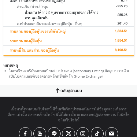
6.14
องค์ประกอบอื่นของส่วนของผู้ถือหุ้น
-255.26
ส่วนเกิน (ต่ำกว่า) ทุน
ส่วนเกิน (ต่ำกว่า) ทุนจากการรวมธุรกิจภายใต้การ
-255.26
ควบคุมเดียวกัน
261.40
องค์ประกอบอื่นของส่วนของผู้ถือหุ้น - อื่นๆ
1,854.51
รวมส่วนของผู้ถือหุ้นของบริษัทใหญ่
1,854.51
รวมส่วนของผู้ถือหุ้น
8,198.51
รวมหนี้สินและส่วนของผู้ถือหุ้น
หมายเหตุ
ในกรณีของบริษัทจดทะเบียนต่างประเทศ (Secondary Listing) ข้อมูลงบการเงิน
เป็นไปตามเกณฑ์ของตลาดหลักทรัพย์หลัก (Home Exchange)
กลับสู่ด้านบน
เนื้อหาทั้งหมดบนเว็บไซต์นี้ มีขึ้นเพื่อวัตถุประสงค์ในการให้ข้อมูลและเพื่อการ
ศึกษาเท่านั้น ตลาดหลักทรัพย์ฯ มิได้ให้การรับรองและขอปฏิเสธต่อความรับผิดใด
ๆ ในเว็บไซต์นี้