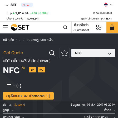
SET
Closed
1,614.64
+4.86
(+0.30%)
ล่าสุด
07 ส.ค. 2569 03:20:04
10,493,641
84,135.44
ปริมาณ ('000 หุ้น)
มูลค่า (ล้านบาท)
ค้นหาชื่อย่อ
/ Factsheet
หน้าหลัก
...
งบแสดงฐานะการเงิน
NFC
บริษัท เอ็นเอฟซี จำกัด (มหาชน)
NFC
หุ้น
SP
NC
-
-
(-)
สรุปข้อสนเทศ บจ. (Factsheet)
สถานะ :
Suspend
ข้อมูลล่าสุด :
07 ส.ค. 2569 03:20:04
-
-
สูงสุด
ต่ำสุด
-
-
ปริมาณ (หุ้น)
มูลค่า ('000 บาท)