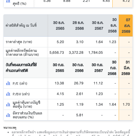
5.36
9.88
2.21
4.45
4.72
สุทธิ (%)
30
07
30 ธ.ค.
28 ธ.ค.
30 ธ.ค.
ธ.ค.
ส.ค.
ค่าสถิติสำคัญ ณ วันที่
2565
2566
2567
2568
2569
5.20
3.10
1.64
1.23
-
ราคาล่าสุด (บาท)
มูลค่าหลักทรัพย์ตาม
5,656.73
3,372.28
1,784.05
-
-
ราคาตลาด (ล้านบาท)
30
31
วันที่ของงบการเงินที่ใช้
30 ก.ย.
30 ก.ย.
30 ก.ย.
ก.ย.
มี.ค.
คำนวณค่าสถิติ
2565
2566
2567
2568
2569
13.38
26.79
11.12
-
-
P/E (เท่า)
4.15
2.61
1.23
-
-
P/BV (เท่า)
มูลค่าหุ้นทางบัญชี
1.25
1.19
1.34
1.64
1.70
ต่อหุ้น (บาท)
อัตราส่วนเงินปันผล
-
5.81
-
-
-
ตอบแทน (%)
หมายเหตุ
ตลาดหลักทรัพย์ฯ แสดงข้อมูลงบการเงินล่าสุดตามที่บริษัทจดทะเบียนนำส่ง โดยข้อมูลนี้