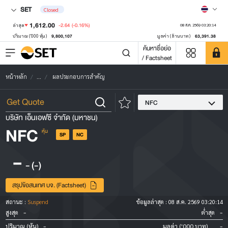
SET
Closed
1,612.00
-2.64
(-0.16%)
ล่าสุด
08 ส.ค. 2569 03:20:14
9,800,107
63,391.38
ปริมาณ ('000 หุ้น)
มูลค่า (ล้านบาท)
ค้นหาชื่อย่อ
/ Factsheet
หน้าหลัก
...
ผลประกอบการสำคัญ
NFC
บริษัท เอ็นเอฟซี จำกัด (มหาชน)
NFC
หุ้น
SP
NC
-
-
(-)
สรุปข้อสนเทศ บจ. (Factsheet)
สถานะ :
Suspend
ข้อมูลล่าสุด :
08 ส.ค. 2569 03:20:14
-
-
สูงสุด
ต่ำสุด
-
-
ปริมาณ (หุ้น)
มูลค่า ('000 บาท)