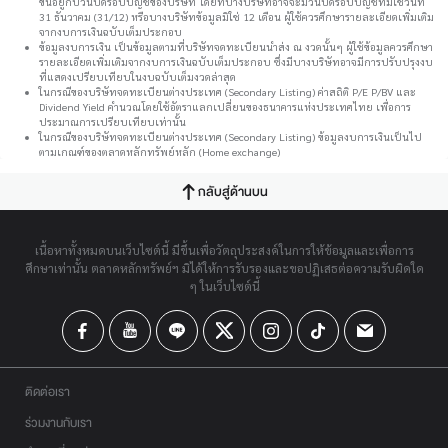
ขึ้นอยู่กับวันปิดรอบบัญชีของบริษัท โดยที่บางบริษัทอาจจะมีวันปิดรอบบัญชีที่มิใช่วันที่
31 ธันวาคม (31/12) หรือบางบริษัทข้อมูลมิใช่ 12 เดือน ผู้ใช้ควรศึกษารายละเอียดเพิ่มเติม
จากงบการเงินฉบับเต็มประกอบ
ข้อมูลงบการเงิน เป็นข้อมูลตามที่บริษัทจดทะเบียนนำส่ง ณ งวดนั้นๆ ผู้ใช้ข้อมูลควรศึกษา
รายละเอียดเพิ่มเติมจากงบการเงินฉบับเต็มประกอบ ซึ่งมีบางบริษัทอาจมีการปรับปรุงงบ
ที่แสดงเปรียบเทียบในงบฉบับเต็มงวดล่าสุด
ในกรณีของบริษัทจดทะเบียนต่างประเทศ (Secondary Listing) ค่าสถิติ P/E P/BV และ
Dividend Yield คำนวณโดยใช้อัตราแลกเปลี่ยนของธนาคารแห่งประเทศไทย เพื่อการ
ประมาณการเปรียบเทียบเท่านั้น
ในกรณีของบริษัทจดทะเบียนต่างประเทศ (Secondary Listing) ข้อมูลงบการเงินเป็นไป
ตามเกณฑ์ของตลาดหลักทรัพย์หลัก (Home exchange)
กลับสู่ด้านบน
เนื้อหาทั้งหมดบนเว็บไซต์นี้ มีขึ้นเพื่อวัตถุประสงค์ในการให้ข้อมูลและเพื่อการ
ศึกษาเท่านั้น ตลาดหลักทรัพย์ฯ มิได้ให้การรับรองและขอปฏิเสธต่อความรับผิดใด
ๆ ในเว็บไซต์นี้
ติดต่อเรา
ร่วมงานกับเรา