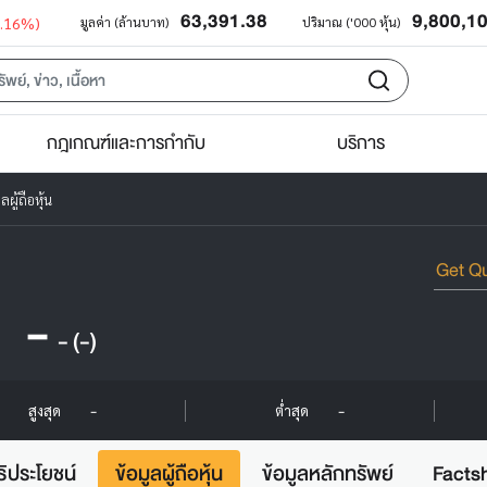
63,391.38
9,800,1
0.16%)
มูลค่า (ล้านบาท)
ปริมาณ ('000 หุ้น)
กฎเกณฑ์และการกำกับ
บริการ
ลผู้ถือหุ้น
-
-
(-)
-
-
สูงสุด
ต่ำสุด
ธิประโยชน์
ข้อมูลผู้ถือหุ้น
ข้อมูลหลักทรัพย์
Facts