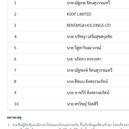
1
นาย ณัฐภพ รัตนสุวรรณทวี
2
KSDP LIMITED
3
BENTAYGA HOLDINGS LTD
4
นาย ปรัชญา เสริมสุขสกุลชัย
5
นาย วิสูต กัจฉมาภรณ์
6
น.ส. รภัทภร ตรงวงศา
7
นาย ณัฐพงษ์ รัตนสุวรรณทวี
8
นาย สิตมน อังศธรรมรัตน์
9
นาย อาชวีร์ อังศธรรมรัตน์
10
นาย สรวิชญ์ รังคสิริ
หมายเหตุ
รายชื่อผู้ถือหุ้นจะมีภาษาไทยและอังกฤษรวมกัน ขึ้นกับข้อมูลที่ส่งเข้ามา โดยเรี