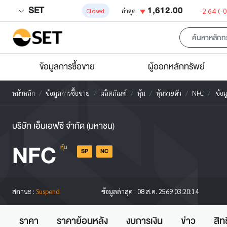
SET
1,612.00
-2.64
(-
Closed
ล่าสุด
ข้อมูลการซื้อขาย
ผู้ออกหลักทรัพย์
หน้าหลัก
ข้อมูลการซื้อขาย
ผลิตภัณฑ์
หุ้น
หุ้นรายตัว
NFC
ข้อมู
บริษัท เอ็นเอฟซี จำกัด (มหาชน)
NFC
หุ้น
SP
NC
สถานะ :
Suspend
ข้อมูลล่าสุด :
08 ส.ค. 2569 03:20:14
ราคา
ราคาย้อนหลัง
งบการเงิน
ข่าว
สิท