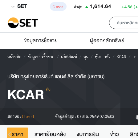
SET
1,614.64
+4.86
(
Closed
ล่าสุด
ข้อมูลการซื้อขาย
ผู้ออกหลักทรัพย์
หน้าหลัก
ข้อมูลการซื้อขาย
ผลิตภัณฑ์
หุ้น
หุ้นรายตัว
KCAR
รา
บริษัท กรุงไทยคาร์เร้นท์ แอนด์ ลีส จำกัด (มหาชน)
KCAR
หุ้น
ส
สถานะ :
Closed
ข้อมูลล่าสุด :
07 ส.ค. 2569 02:05:03
ราคา
ราคาย้อนหลัง
งบการเงิน
ข่าว
สิท