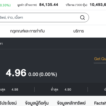
84,135.44
10,493,
+0.30%)
มูลค่า (ล้านบาท)
ปริมาณ ('000 หุ้น)
กฎเกณฑ์และการกำกับ
บริการ
คา
4.96
0.00
(0.00%)
4.98
4.90
ูงสุด
ต่ำสุด
ป
ธิประโยชน์
ข้อมูลผู้ถือหุ้น
ข้อมูลหลักทรัพย์
Facts