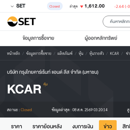
SET
1,612.00
-2.64
(-
Closed
ล่าสุด
ข้อมูลการซื้อขาย
ผู้ออกหลักทรัพย์
หน้าหลัก
ข้อมูลการซื้อขาย
ผลิตภัณฑ์
หุ้น
หุ้นรายตัว
KCAR
ข่
บริษัท กรุงไทยคาร์เร้นท์ แอนด์ ลีส จำกัด (มหาชน)
KCAR
หุ้น
ส
สถานะ :
Closed
ข้อมูลล่าสุด :
08 ส.ค. 2569 03:20:14
ราคา
ราคาย้อนหลัง
งบการเงิน
ข่าว
สิท