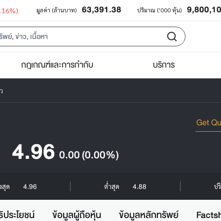
63,391.38
9,800,1
0.16%)
มูลค่า (ล้านบาท)
ปริมาณ ('000 หุ้น)
กฎเกณฑ์และการกำกับ
บริการ
าว
4.96
0.00
(0.00%)
4.96
4.88
ูงสุด
ต่ำสุด
ปร
ธิประโยชน์
ข้อมูลผู้ถือหุ้น
ข้อมูลหลักทรัพย์
Facts