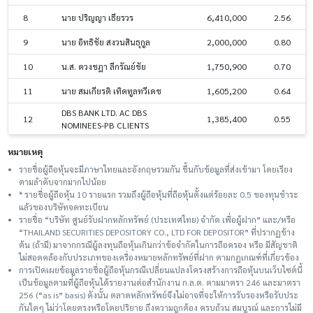
8
นาย ปริญญา เธียรวร
6,410,000
2.56
9
นาย อิทธิชัย สงวนสินธุกูล
2,000,000
0.80
10
น.ส. ดวงชฎา ลีกรัณย์ชัย
1,750,900
0.70
11
นาย สมเกียรติ เทิดทูลทวีเดช
1,605,200
0.64
DBS BANK LTD. AC DBS
12
1,385,400
0.55
NOMINEES-PB CLIENTS
หมายเหตุ
รายชื่อผู้ถือหุ้นจะมีภาษาไทยและอังกฤษรวมกัน ขึ้นกับข้อมูลที่ส่งเข้ามา โดยเรียง
ตามลำดับจากมากไปน้อย
* รายชื่อผู้ถือหุ้น 10 รายแรก รวมถึงผู้ถือหุ้นที่ถือหุ้นตั้งแต่ร้อยละ 0.5 ของทุนชําระ
แล้วของบริษัทจดทะเบียน
รายชื่อ “บริษัท ศูนย์รับฝากหลักทรัพย์ (ประเทศไทย) จำกัด เพื่อผู้ฝาก” และ/หรือ
“THAILAND SECURITIES DEPOSITORY CO., LTD FOR DEPOSITOR” ที่ปรากฏข้าง
ต้น (ถ้ามี) มาจากกรณีผู้ลงทุนถือหุ้นเกินกว่าข้อจำกัดในการถือครอง หรือ มีสัญชาติ
ไม่สอดคล้องกับประเภทของเครื่องหมายหลักทรัพย์ที่ฝาก ตามกฎเกณฑ์ที่เกี่ยวข้อง
การเปิดเผยข้อมูลรายชื่อผู้ถือหุ้นกรณีเปลี่ยนแปลงโครงสร้างการถือหุ้นบนเว็บไซต์นี้
เป็นข้อมูลตามที่ผู้ถือหุ้นได้รายงานต่อสำนักงาน ก.ล.ต. ตามมาตรา 246 และมาตรา
256 (“as is” basis) ดังนั้น ตลาดหลักทรัพย์จึงไม่อาจที่จะให้การรับรองหรือรับประ
กันใดๆ ไม่ว่าโดยตรงหรือโดยปริยาย ถึงความถูกต้อง ครบถ้วน สมบูรณ์ และการไม่มี