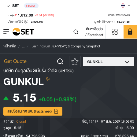
SET
Closed
1,612.00
-2.64
(-0.16%)
ล่าสุด
07 ส.ค. 2569 19:56:05
9,800,107
63,391.38
ปริมาณ ('000 หุ้น)
มูลค่า (ล้านบาท)
ค้นหาชื่อย่อ
/ Factsheet
หน้าหลัก
...
Earnings Call (OPPDAY) & Company Snapshot
GUNKUL
บริษัท กันกุลเอ็นจิเนียริ่ง จำกัด (มหาชน)
GUNKUL
หุ้น
5.15
+0.05
(+0.98%)
สรุปข้อสนเทศ บจ. (Factsheet)
สถานะ :
Closed
ข้อมูลล่าสุด :
07 ส.ค. 2569 19:56:05
5.15
5.00
สูงสุด
ต่ำสุด
54,796,996
278,895.44
ปริมาณ (หุ้น)
มูลค่า ('000 บาท)