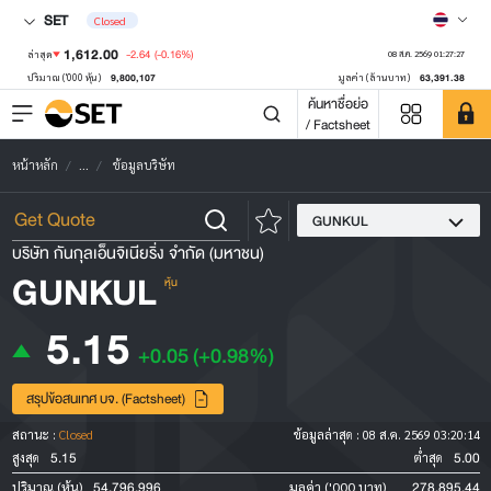
SET
Closed
1,612.00
-2.64
(-0.16%)
ล่าสุด
08 ส.ค. 2569 01:27:27
9,800,107
63,391.38
ปริมาณ ('000 หุ้น)
มูลค่า (ล้านบาท)
ค้นหาชื่อย่อ
/ Factsheet
หน้าหลัก
...
ข้อมูลบริษัท
GUNKUL
บริษัท กันกุลเอ็นจิเนียริ่ง จำกัด (มหาชน)
GUNKUL
หุ้น
5.15
+0.05
(+0.98%)
สรุปข้อสนเทศ บจ. (Factsheet)
สถานะ :
Closed
ข้อมูลล่าสุด :
08 ส.ค. 2569 03:20:14
5.15
5.00
สูงสุด
ต่ำสุด
54,796,996
278,895.44
ปริมาณ (หุ้น)
มูลค่า ('000 บาท)