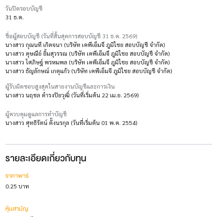
วันปิดรอบบัญชี
31 ธ.ค.
ชื่อผู้สอบบัญชี (วันที่สิ้นสุดการสอบบัญชี 31 ธ.ค. 2569)
นางสาว กุณนที เกิดจนา (บริษัท เคพีเอ็มจี ภูมิไชย สอบบัญชี จำกัด)
นางสาว ดุษณีย์ ยิ้มสุวรรณ (บริษัท เคพีเอ็มจี ภูมิไชย สอบบัญชี จำกัด)
นางสาว โศภิษฐ์ พรหมพล (บริษัท เคพีเอ็มจี ภูมิไชย สอบบัญชี จำกัด)
นางสาว ธัญลักษณ์ เกตุแก้ว (บริษัท เคพีเอ็มจี ภูมิไชย สอบบัญชี จำกัด)
ผู้รับผิดชอบสูงสุดในสายงานบัญชีและการเงิน
นางสาว นฤชล ดำรงปิยวุฒิ์ (วันที่เริ่มต้น 22 เม.ย. 2569)
ผู้ควบคุมดูแลการทำบัญชี
นางสาว ศุทธิรัตน์ ตั้งนรกุล (วันที่เริ่มต้น 01 พ.ค. 2554)
รายละเอียดเกี่ยวกับทุน
ราคาพาร์
0.25 บาท
หุ้นสามัญ