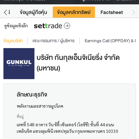
โยชน์
ข้อมูลผู้ถือหุ้น
ข้อมูลหลักทรัพย์
Factsheet
ดูข้อมูลเชิงลึก
ข้อมูลบริษัท
คณะกรรมการ / ผู้บริหาร
Earnings Call (OPPDAY) & 
บริษัท กันกุลเอ็นจิเนียริ่ง จำกัด
(มหาชน)
ลักษณะธุรกิจ
พลังงานและสาธารณูปโภค
ที่อยู่
เลขที่ 548 อาคาร วัน ซิตี้ เซ็นเตอร์ (โอซีซี) ชั้นที่ 44 ถนน
เพลินจิต แขวงลุมพินี เขตปทุมวัน กรุงเทพมหานคร 10330