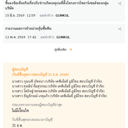
ชี้แจงข้อเท็จจริงเกี่ยวกับข่าวเกิดเหตุบนที่ตั้งโครงการโซลาร์เซลล์ของกลุ่ม
บริษัท
15 มิ.ย. 2569
12:59
แหล่งข่าว
GUNKUL
รายงานผลการจำหน่ายหุ้นซื้อคืน
12 พ.ค. 2569
17:42
แหล่งข่าว
GUNKUL
ดูเพิ่มเติม
ผู้สอบบัญชี
(วันที่สิ้นสุดการสอบบัญชี 31 ธ.ค. 2569)
นางสาว กุณนที เกิดจนา (บริษัท เคพีเอ็มจี ภูมิไชย สอบบัญชี จำกัด)
นางสาว ดุษณีย์ ยิ้มสุวรรณ (บริษัท เคพีเอ็มจี ภูมิไชย สอบบัญชี จำกัด)
นางสาว โศภิษฐ์ พรหมพล (บริษัท เคพีเอ็มจี ภูมิไชย สอบบัญชี จำกัด)
นางสาว ธัญลักษณ์ เกตุแก้ว (บริษัท เคพีเอ็มจี ภูมิไชย สอบบัญชี จำกัด)
ประเภทรายงานของผู้สอบบัญชีล่าสุด
ไม่มีเงื่อนไข
วันที่สิ้นสุดรอบระยะเวลาบัญชี
31 ธ.ค.