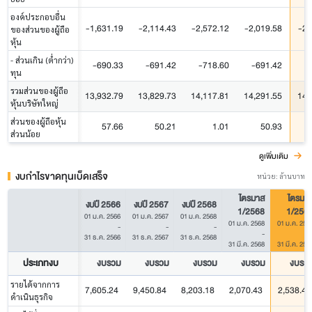
องค์ประกอบอื่น
-1,631.19
-2,114.43
-2,572.12
-2,019.58
-2,
ของส่วนของผู้ถือ
หุ้น
- ส่วนเกิน (ต่ำกว่า)
-690.33
-691.42
-718.60
-691.42
-
ทุน
รวมส่วนของผู้ถือ
13,932.79
13,829.73
14,117.81
14,291.55
14,
หุ้นบริษัทใหญ่
ส่วนของผู้ถือหุ้น
57.66
50.21
1.01
50.93
ส่วนน้อย
ดูเพิ่มเติม
งบกำไรขาดทุนเบ็ดเสร็จ
หน่วย: ล้านบาท
ไตรมาส
ไตรมา
งบปี 2566
งบปี 2567
งบปี 2568
1/2568
1/256
01 ม.ค. 2566
01 ม.ค. 2567
01 ม.ค. 2568
01 ม.ค. 2568
01 ม.ค. 256
-
-
-
-
31 ธ.ค. 2566
31 ธ.ค. 2567
31 ธ.ค. 2568
31 มี.ค. 2568
31 มี.ค. 256
ประเภทงบ
งบรวม
งบรวม
งบรวม
งบรวม
งบรว
รายได้จากการ
7,605.24
9,450.84
8,203.18
2,070.43
2,538.45
ดำเนินธุรกิจ