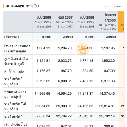
งบแสดงฐานะการเงิน
หน่วย: ล้านบาท
ไตรมาส
งบปี 2566
งบปี 2567
งบปี 2568
1/2568
01 ม.ค. 2566
-
01 ม.ค. 2567
-
01 ม.ค. 2568
-
01 ม.ค. 2568
-
01 ม
31 ธ.ค. 2566
31 ธ.ค. 2567
31 ธ.ค. 2568
31 มี.ค. 2568
31 
ประเภทงบ
งบรวม
งบรวม
งบรวม
งบรวม
เงินสดและรายการ
1,384.11
1,204.73
894.30
1,197.95
1,
เทียบเท่าเงินสด
ลูกหนี้และตั๋วเงิน
1,124.81
2,033.73
1,774.18
1,903.30
1,
รับการค้าสุทธิ
1,176.37
987.79
834.59
937.09
1,
สินค้าคงเหลือ
รวมสินทรัพย์
6,795.69
6,800.31
7,437.15
6,977.33
7,
หมุนเวียน
ที่ดินอาคารและ
14,966.66
14,564.29
11,841.37
14,374.45
11,
อุปกรณ์สุทธิ
รวมสินทรัพย์ไม่
26,054.65
25,903.91
24,106.63
25,814.81
25,
หมุนเวียน
32,850.34
32,704.22
31,543.78
32,792.14
33,
รวมสินทรัพย์
เงินเบิกเกินบัญชี
1,078.55
942.02
86.32
300.91