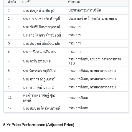
ลำดับ
รายชื่อ
ตำแหน่ง
1
ประธานกรรมการบริษัท
นาย กัลกุล ดำรงปิยวุฒิ์
2
ประธานเจ้าหน้าที่บริหาร, กรรมการ
นางสาว นฤชล ดำรงปิยวุฒิ์
3
กรรมการ
นาย ชัยศิริ วัฒนชาญณรงค์
4
กรรมการ
นางสาว โศภชา ดำรงปิยวุฒิ์
5
กรรมการ
นาย สมบูรณ์ เอื้ออัชฌาสัย
6
กรรมการ
นาง อารีวรรณ เฉลิมแดน
กรรมการอิสระ, ประธานกรรมการตรวจ
7
นาย จงรัก ระรวยทรง
สอบ
8
กรรมการอิสระ, กรรมการตรวจสอบ
นาง ทิพวรรณ ชยุติมันต์
9
กรรมการอิสระ, กรรมการตรวจสอบ
นาย ธรากร อังภูเบศวร์
10
กรรมการอิสระ, กรรมการตรวจสอบ
นาง พนารัตน์ ปานมณี
พลตำรวจตรี วิศิษฐ์ ศุกร
11
กรรมการอิสระ
เสพย์
12
กรรมการอิสระ
นาย สมชาย ไตรรัตนภิรมย์
5 Yr Price Performance (Adjusted Price)