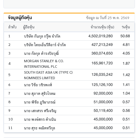
ข้อมูลผู้ถือหุ้น
ข้อมูล ณ วันที่ 25 พ.ค. 2569
ลำดับ
ผู้ถือหุ้น
จำนวนหุ้น (หุ้น)
%หุ้น
4,502,019,280
50.68
1
บริษัท กันกุล กรุ๊พ จำกัด
427,213,249
4.81
2
บริษัท ไทยเอ็นวีดีอาร์ จำกัด
360,074,650
4.05
3
นาย กัลกุล ดำรงปิยวุฒิ์
MORGAN STANLEY & CO.
165,961,720
1.87
4
INTERNATIONAL PLC
SOUTH EAST ASIA UK (TYPE C)
126,035,242
1.42
5
NOMINEES LIMITED
125,126,100
1.41
6
นาย วิชัย วชิรพงศ์
92,000,000
1.04
7
นาย สุภาต สุจิวโรดม
51,000,000
0.57
8
นาย พิชัย ภูริมาภรณ์
50,119,400
0.56
9
นาย เสกสรร ศรีเจริญ
45,000,000
0.51
10
นาย พงษ์สกร ดำเนิน
45,000,000
0.51
11
นาย สุระ คณิตทวีกุล