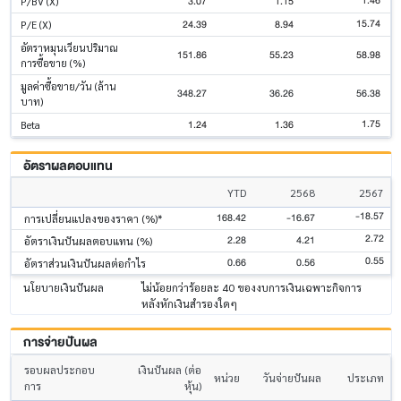
1.46
3.07
1.15
P/BV (X)
15.74
24.39
8.94
P/E (X)
อัตราหมุนเวียนปริมาณ
151.86
55.23
58.98
การซื้อขาย (%)
มูลค่าซื้อขาย/วัน (ล้าน
348.27
36.26
56.38
บาท)
1.75
1.24
1.36
Beta
อัตราผลตอบแทน
YTD
2568
2567
-18.57
168.42
-16.67
การเปลี่ยนแปลงของราคา (%)*
2.72
2.28
4.21
อัตราเงินปันผลตอบแทน (%)
0.55
0.66
0.56
อัตราส่วนเงินปันผลต่อกำไร
นโยบายเงินปันผล
ไม่น้อยกว่าร้อยละ 40 ของงบการเงินเฉพาะกิจการ
หลังหักเงินสำรองใดๆ
การจ่ายปันผล
รอบผลประกอบ
เงินปันผล (ต่อ
หน่วย
วันจ่ายปันผล
ประเภท
การ
หุ้น)