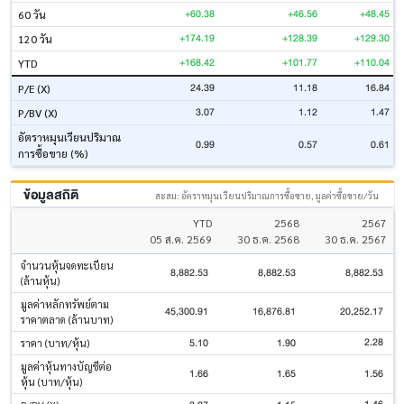
+60.38
+46.56
+48.45
60 วัน
+174.19
+128.39
+129.30
120 วัน
+168.42
+101.77
+110.04
YTD
24.39
11.18
16.84
P/E (X)
3.07
1.12
1.47
P/BV (X)
อัตราหมุนเวียนปริมาณ
0.99
0.57
0.61
การซื้อขาย (%)
ข้อมูลสถิติ
สะสม: อัตราหมุนเวียนปริมาณการซื้อขาย, มูลค่าซื้อขาย/วัน
YTD
2568
2567
05 ส.ค. 2569
30 ธ.ค. 2568
30 ธ.ค. 2567
จำนวนหุ้นจดทะเบียน
8,882.53
8,882.53
8,882.53
(ล้านหุ้น)
มูลค่าหลักทรัพย์ตาม
45,300.91
16,876.81
20,252.17
ราคาตลาด (ล้านบาท)
2.28
5.10
1.90
ราคา (บาท/หุ้น)
มูลค่าหุ้นทางบัญชีต่อ
1.66
1.65
1.56
หุ้น (บาท/หุ้น)