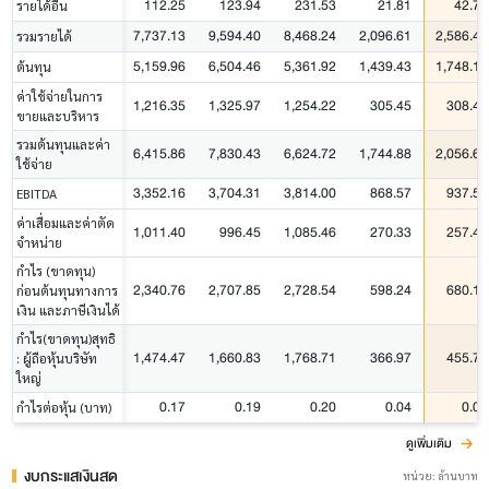
112.25
123.94
231.53
21.81
42.75
รายได้อื่น
7,737.13
9,594.40
8,468.24
2,096.61
2,586.49
รวมรายได้
5,159.96
6,504.46
5,361.92
1,439.43
1,748.12
ต้นทุน
ค่าใช้จ่ายในการ
1,216.35
1,325.97
1,254.22
305.45
308.49
ขายและบริหาร
รวมต้นทุนและค่า
6,415.86
7,830.43
6,624.72
1,744.88
2,056.61
ใช้จ่าย
3,352.16
3,704.31
3,814.00
868.57
937.59
EBITDA
ค่าเสื่อมและค่าตัด
1,011.40
996.45
1,085.46
270.33
257.46
จำหน่าย
กำไร (ขาดทุน)
2,340.76
2,707.85
2,728.54
598.24
680.13
ก่อนต้นทุนทางการ
เงิน และภาษีเงินได้
กำไร(ขาดทุน)สุทธิ
1,474.47
1,660.83
1,768.71
366.97
455.76
: ผู้ถือหุ้นบริษัท
ใหญ่
0.17
0.19
0.20
0.04
0.05
กำไรต่อหุ้น (บาท)
ดูเพิ่มเติม
งบกระแสเงินสด
หน่วย: ล้านบาท