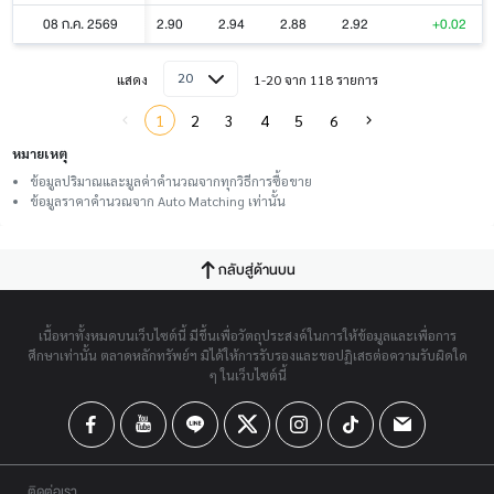
08 ก.ค. 2569
2.90
2.94
2.88
2.92
+0.02
20
แสดง
1-20 จาก 118 รายการ
1
2
3
4
5
6
หมายเหตุ
ข้อมูลปริมาณและมูลค่าคำนวณจากทุกวิธีการซื้อขาย
ข้อมูลราคาคำนวณจาก Auto Matching เท่านั้น
กลับสู่ด้านบน
เนื้อหาทั้งหมดบนเว็บไซต์นี้ มีขึ้นเพื่อวัตถุประสงค์ในการให้ข้อมูลและเพื่อการ
ศึกษาเท่านั้น ตลาดหลักทรัพย์ฯ มิได้ให้การรับรองและขอปฏิเสธต่อความรับผิดใด
ๆ ในเว็บไซต์นี้
ติดต่อเรา