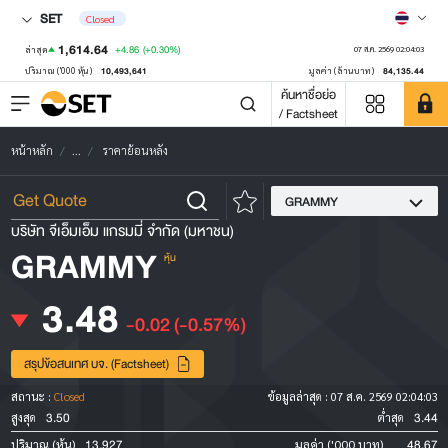
SET
Closed
1,614.64
+4.86
(+0.30%)
ล่าสุด
07 ส.ค. 2569 02:04:03
10,493,641
84,135.44
ปริมาณ ('000 หุ้น)
มูลค่า (ล้านบาท)
ค้นหาชื่อย่อ
/ Factsheet
หน้าหลัก
...
ราคาย้อนหลัง
GRAMMY
บริษัท จีเอ็มเอ็ม แกรมมี่ จำกัด (มหาชน)
GRAMMY
หุ้น
3.48
-0.02
(-0.57%)
สรุปข้อสนเทศ บจ. (Factsheet)
สถานะ :
Closed
ข้อมูลล่าสุด :
07 ส.ค. 2569 02:04:03
3.50
3.44
สูงสุด
ต่ำสุด
13,927
48.67
ปริมาณ (หุ้น)
มูลค่า ('000 บาท)