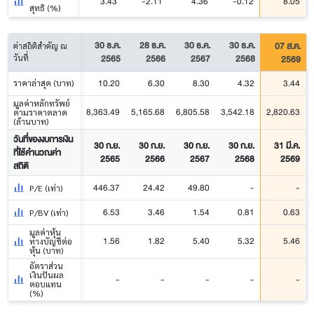
3.43
-2.11
4.36
-0.12
8.05
สุทธิ (%)
30 ธ.ค.
28 ธ.ค.
30 ธ.ค.
30 ธ.ค.
07 ส.ค.
ค่าสถิติสำคัญ ณ
2565
2566
2567
2568
2569
วันที่
10.20
6.30
8.30
4.32
3.44
ราคาล่าสุด (บาท)
มูลค่าหลักทรัพย์
8,363.49
5,165.68
6,805.58
3,542.18
2,820.63
ตามราคาตลาด
(ล้านบาท)
วันที่ของงบการเงิน
30 ก.ย.
30 ก.ย.
30 ก.ย.
30 ก.ย.
31 มี.ค.
ที่ใช้คำนวณค่า
2565
2566
2567
2568
2569
สถิติ
446.37
24.42
49.80
-
-
P/E (เท่า)
6.53
3.46
1.54
0.81
0.63
P/BV (เท่า)
มูลค่าหุ้น
1.56
1.82
5.40
5.32
5.46
ทางบัญชีต่อ
หุ้น (บาท)
อัตราส่วน
เงินปันผล
-
-
-
-
-
ตอบแทน
(%)