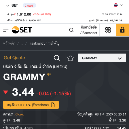
SET
Closed
1,612.00
-2.64
(-0.16%)
ล่าสุด
08 ส.ค. 2569 03:20:14
9,800,107
63,391.38
ปริมาณ ('000 หุ้น)
มูลค่า (ล้านบาท)
ค้นหาชื่อย่อ
/ Factsheet
หน้าหลัก
...
ผลประกอบการสำคัญ
GRAMMY
บริษัท จีเอ็มเอ็ม แกรมมี่ จำกัด (มหาชน)
GRAMMY
หุ้น
3.44
-0.04
(-1.15%)
สรุปข้อสนเทศ บจ. (Factsheet)
สถานะ :
Closed
ข้อมูลล่าสุด :
08 ส.ค. 2569 03:20:14
3.48
3.36
สูงสุด
ต่ำสุด
4,232
14.45
ปริมาณ (หุ้น)
มูลค่า ('000 บาท)