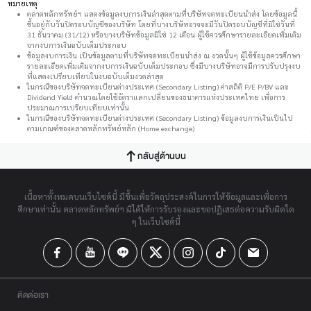
หมายเหตุ
ตลาดหลักทรัพย์ฯ แสดงข้อมูลงบการเงินล่าสุดตามที่บริษัทจดทะเบียนนำส่ง โดยข้อมูลนี้
ขึ้นอยู่กับวันปิดรอบบัญชีของบริษัท โดยที่บางบริษัทอาจจะมีวันปิดรอบบัญชีที่มิใช่วันที่
31 ธันวาคม (31/12) หรือบางบริษัทข้อมูลมิใช่ 12 เดือน ผู้ใช้ควรศึกษารายละเอียดเพิ่มเติม
จากงบการเงินฉบับเต็มประกอบ
ข้อมูลงบการเงิน เป็นข้อมูลตามที่บริษัทจดทะเบียนนำส่ง ณ งวดนั้นๆ ผู้ใช้ข้อมูลควรศึกษา
รายละเอียดเพิ่มเติมจากงบการเงินฉบับเต็มประกอบ ซึ่งมีบางบริษัทอาจมีการปรับปรุงงบ
ที่แสดงเปรียบเทียบในงบฉบับเต็มงวดล่าสุด
ในกรณีของบริษัทจดทะเบียนต่างประเทศ (Secondary Listing) ค่าสถิติ P/E P/BV และ
Dividend Yield คำนวณโดยใช้อัตราแลกเปลี่ยนของธนาคารแห่งประเทศไทย เพื่อการ
ประมาณการเปรียบเทียบเท่านั้น
ในกรณีของบริษัทจดทะเบียนต่างประเทศ (Secondary Listing) ข้อมูลงบการเงินเป็นไป
ตามเกณฑ์ของตลาดหลักทรัพย์หลัก (Home exchange)
กลับสู่ด้านบน
เนื้อหาทั้งหมดบนเว็บไซต์นี้ มีขึ้นเพื่อวัตถุประสงค์ในการให้ข้อมูลและเพื่อการ
ศึกษาเท่านั้น ตลาดหลักทรัพย์ฯ มิได้ให้การรับรองและขอปฏิเสธต่อความรับผิดใด
ๆ ในเว็บไซต์นี้
ติดต่อเรา