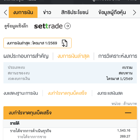
ัง
งบการเงิน
ข่าว
สิทธิประโยชน์
ข้อมูลผู้ถือหุ้น
ข
ดูข้อมูลเชิงลึก
งบการเงินล่าสุด : ไตรมาส 1/2569
ผลประกอบการสำคัญ
งบการเงินล่าสุด
การวิเคราะห์งบการเง
ประเภทงบ
งบรวม
สถานะของงบ
สอบทาน
งวดงบการเงิน
ไตรมาส 1/2569
งบแสดงฐานะการเงิน
งบกำไรขาดทุนเบ็ดเสร็จ
งบกระแสเงินสด
หน่วย : ล้านบาท
งบกำไรขาดทุนเบ็ดเสร็จ
รายได้
1,543.16
รายได้จากการดำเนินธุรกิจ
269.27
รายได้จากการขาย