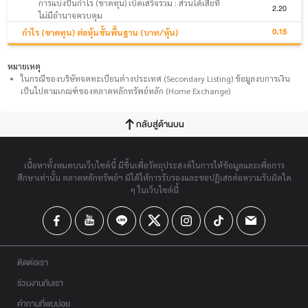
การแบ่งปันกำไร (ขาดทุน) เบ็ดเสร็จรวม : ส่วนได้เสียที่
2.20
ไม่มีอำนาจควบคุม
0.15
กำไร (ขาดทุน) ต่อหุ้นขั้นพื้นฐาน (บาท/หุ้น)
หมายเหตุ
ในกรณีของบริษัทจดทะเบียนต่างประเทศ (Secondary Listing) ข้อมูลงบการเงิน
เป็นไปตามเกณฑ์ของตลาดหลักทรัพย์หลัก (Home Exchange)
กลับสู่ด้านบน
เนื้อหาทั้งหมดบนเว็บไซต์นี้ มีขึ้นเพื่อวัตถุประสงค์ในการให้ข้อมูลและเพื่อการ
ศึกษาเท่านั้น ตลาดหลักทรัพย์ฯ มิได้ให้การรับรองและขอปฏิเสธต่อความรับผิดใด
ๆ ในเว็บไซต์นี้
ติดต่อเรา
ร่วมงานกับเรา
คำถามที่พบบ่อย