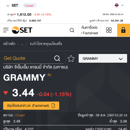
SET
Closed
1,612.00
-2.64
(-0.16%)
ล่าสุด
08 ส.ค. 2569 03:20:14
9,800,107
63,391.38
ปริมาณ ('000 หุ้น)
มูลค่า (ล้านบาท)
ค้นหาชื่อย่อ
/ Factsheet
หน้าหลัก
...
งบกำไรขาดทุนเบ็ดเสร็จ
GRAMMY
บริษัท จีเอ็มเอ็ม แกรมมี่ จำกัด (มหาชน)
GRAMMY
หุ้น
3.44
-0.04
(-1.15%)
สรุปข้อสนเทศ บจ. (Factsheet)
สถานะ :
Closed
ข้อมูลล่าสุด :
08 ส.ค. 2569 03:20:14
3.48
3.36
สูงสุด
ต่ำสุด
4,232
14.45
ปริมาณ (หุ้น)
มูลค่า ('000 บาท)