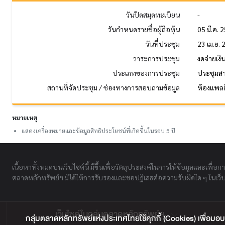
วันปิดสมุดทะเบียน
-
วันกำหนดรายชื่อผู้ถือหุ้น
05 มี.ค. 
วันที่ประชุม
23 เม.ย.
วาระการประชุม
งดจ่ายเง
ประเภทของการประชุม
ประชุมส
สถานที่จัดประชุม / ช่องทางการสอบถามข้อมูล
ห้องแพลต
หมายเหตุ
แสดงเครื่องหมายและข้อมูลสิทธิประโยชน์ที่เกิดขึ้นในรอบ 5 ปี
เนื้อหาทั้งหมดบนเว็บไซต์นี้ มีขึ้นเพื่อวัตถุประสงค์ในการให้ข้อมูลและเพื่อก
ตลาดหลักทรัพย์ฯ มิได้ให้การรับรองและขอปฏิเสธต่อความรับผิดใด ๆ ในเว็บไ
เว็บไซต์ในกลุ่มตลาดหลักทรัพย์ฯ
กลุ่มตลาดหลักทรัพย์แห่งประเทศไทยใช้คุกกี้ (Cookies) เพื่อมอบ