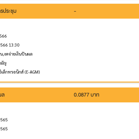
รประชุม
-
2566
 2566 13:30
ุน,งดจ่ายเงินปันผล
ามัญ
อิเล็กทรอนิกส์ (E-AGM)
นผล
0.0877 บาท
2565
2565
ล