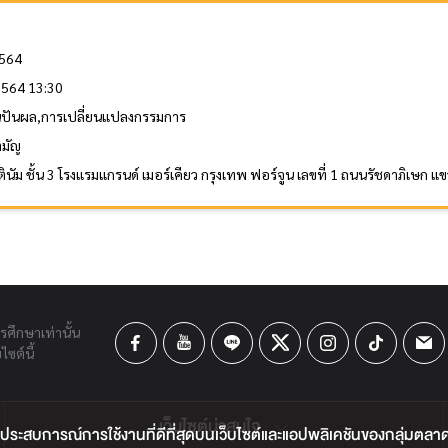
2564
 2564 13:30
ินปันผล,การเปลี่ยนแปลงกรรมการ
ามัญ
ินัม ชั้น 3 โรงแรมแกรนด์ เมอร์เคียว กรุงเทพ ฟอร์จูน เลขที่ 1 ถนนรัชดาภิเษ
ารศึกษาเท่านั้น
ซต์นี้
เว็บไซต์น่าสนใจ
ประสบการณ์การใช้งานที่ดีที่สุดบนเว็บไซต์และแอปพลิเคชันของกลุ่มตลาดหลั