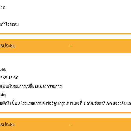
บาท
กกำไรสะสม
รประชุม
-
2565
 2565 13:30
ลเป็นเงินสด,การเปลี่ยนแปลงกรรมการ
ามัญ
ลตินัม ชั้น 3 โรงแรมแกรนด์ ฟอร์จูน กรุงเทพ เลขที่ 1 ถนนรัชดาภิเษก แขวงดิ
รประชุม
-