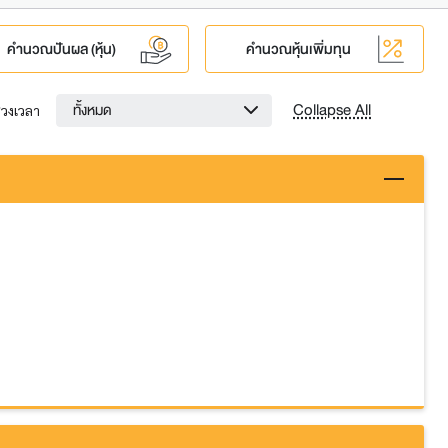
คำนวณปันผล (หุ้น)
คำนวณหุ้นเพิ่มทุน
Collapse All
ทั้งหมด
่วงเวลา