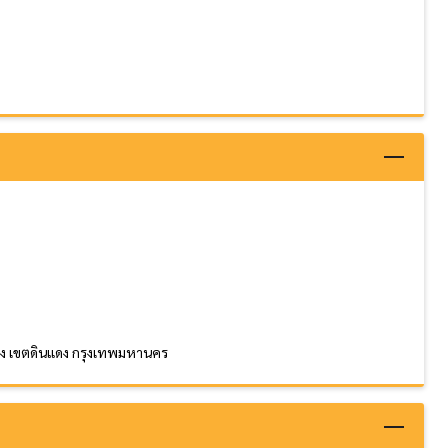
นแดง เขตดินแดง กรุงเทพมหานคร