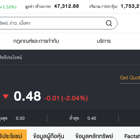
47,312.88
1,753,
(+1.16%)
มูลค่า (ล้านบาท)
ปริมาณ ('000 หุ้น)
กฎเกณฑ์และการกำกับ
บริการ
ิทธิประโยชน์
0.48
-0.01
(-2.04%)
0.50
0.40
ูงสุด
ต่ำสุด
ธิประโยชน์
ข้อมูลผู้ถือหุ้น
ข้อมูลหลักทรัพย์
Facts