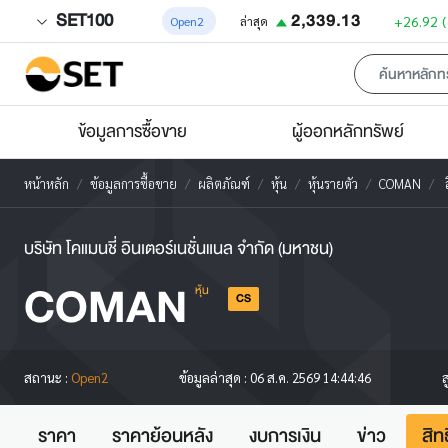
SET100
2,339.13
+26.92
Open2
ล่าสุด
ข้อมูลการซื้อขาย
ผู้ออกหลักทรัพย์
หน้าหลัก
ข้อมูลการซื้อขาย
ผลิตภัณฑ์
หุ้น
หุ้นรายตัว
COMAN
ส
บริษัท โคแมนชี่ อินเตอร์เนชั่นแนล จำกัด (มหาชน)
COMAN
หุ้น
CS
ส
สถานะ :
Open2
ข้อมูลล่าสุด :
06 ส.ค. 2569 14:44:46
ราคา
ราคาย้อนหลัง
งบการเงิน
ข่าว
สิท