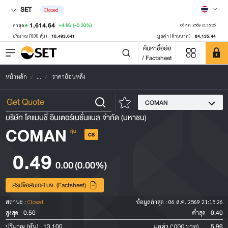
SET
Closed
1,614.64
+4.86
(+0.30%)
ล่าสุด
06 ส.ค. 2569 21:15:26
10,493,641
84,135.44
ปริมาณ ('000 หุ้น)
มูลค่า (ล้านบาท)
ค้นหาชื่อย่อ
/ Factsheet
หน้าหลัก
...
ราคาย้อนหลัง
COMAN
บริษัท โคแมนชี่ อินเตอร์เนชั่นแนล จำกัด (มหาชน)
COMAN
หุ้น
CS
0.49
0.00
(0.00%)
สรุปข้อสนเทศ บจ. (Factsheet)
สถานะ :
Closed
ข้อมูลล่าสุด :
06 ส.ค. 2569 21:15:26
0.50
0.40
สูงสุด
ต่ำสุด
13,100
5.96
ปริมาณ (หุ้น)
มูลค่า ('000 บาท)