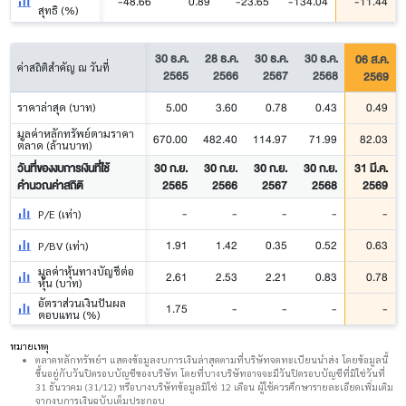
-48.66
0.89
-23.65
-134.04
-11.44
สุทธิ (%)
30 ธ.ค.
28 ธ.ค.
30 ธ.ค.
30 ธ.ค.
06 ส.ค.
ค่าสถิติสำคัญ ณ วันที่
2565
2566
2567
2568
2569
5.00
3.60
0.78
0.43
0.49
ราคาล่าสุด (บาท)
มูลค่าหลักทรัพย์ตามราคา
670.00
482.40
114.97
71.99
82.03
ตลาด (ล้านบาท)
วันที่ของงบการเงินที่ใช้
30 ก.ย.
30 ก.ย.
30 ก.ย.
30 ก.ย.
31 มี.ค.
คำนวณค่าสถิติ
2565
2566
2567
2568
2569
-
-
-
-
-
P/E (เท่า)
1.91
1.42
0.35
0.52
0.63
P/BV (เท่า)
มูลค่าหุ้นทางบัญชีต่อ
2.61
2.53
2.21
0.83
0.78
หุ้น (บาท)
อัตราส่วนเงินปันผล
1.75
-
-
-
-
ตอบแทน (%)
หมายเหตุ
ตลาดหลักทรัพย์ฯ แสดงข้อมูลงบการเงินล่าสุดตามที่บริษัทจดทะเบียนนำส่ง โดยข้อมูลนี้
ขึ้นอยู่กับวันปิดรอบบัญชีของบริษัท โดยที่บางบริษัทอาจจะมีวันปิดรอบบัญชีที่มิใช่วันที่
31 ธันวาคม (31/12) หรือบางบริษัทข้อมูลมิใช่ 12 เดือน ผู้ใช้ควรศึกษารายละเอียดเพิ่มเติม
จากงบการเงินฉบับเต็มประกอบ