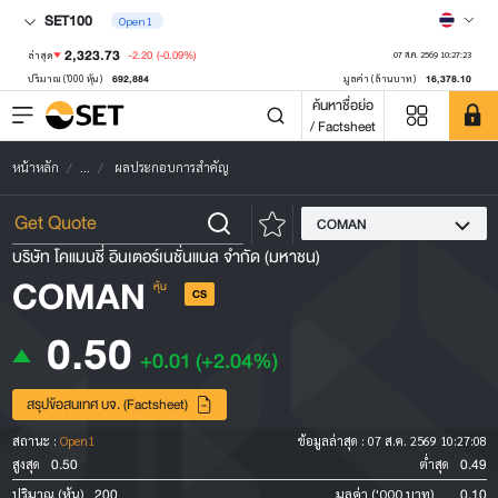
SET100
Open1
2,323.73
-2.20
(-0.09%)
ล่าสุด
07 ส.ค. 2569 10:27:23
692,884
16,378.10
ปริมาณ ('000 หุ้น)
มูลค่า (ล้านบาท)
ค้นหาชื่อย่อ
/ Factsheet
หน้าหลัก
...
ผลประกอบการสำคัญ
COMAN
บริษัท โคแมนชี่ อินเตอร์เนชั่นแนล จำกัด (มหาชน)
COMAN
หุ้น
CS
0.50
+0.01
(+2.04%)
สรุปข้อสนเทศ บจ. (Factsheet)
สถานะ :
Open1
ข้อมูลล่าสุด :
07 ส.ค. 2569 10:27:08
0.50
0.49
สูงสุด
ต่ำสุด
200
0.10
ปริมาณ (หุ้น)
มูลค่า ('000 บาท)