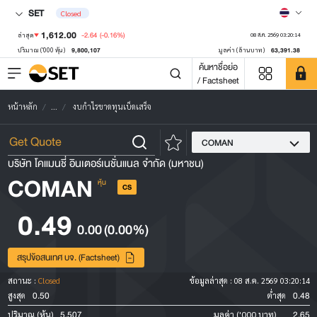
SET
Closed
1,612.00
-2.64
(-0.16%)
ล่าสุด
08 ส.ค. 2569 03:20:14
9,800,107
63,391.38
ปริมาณ ('000 หุ้น)
มูลค่า (ล้านบาท)
ค้นหาชื่อย่อ
/ Factsheet
หน้าหลัก
...
งบกำไรขาดทุนเบ็ดเสร็จ
COMAN
บริษัท โคแมนชี่ อินเตอร์เนชั่นแนล จำกัด (มหาชน)
COMAN
หุ้น
CS
0.49
0.00
(0.00%)
สรุปข้อสนเทศ บจ. (Factsheet)
สถานะ :
Closed
ข้อมูลล่าสุด :
08 ส.ค. 2569 03:20:14
0.50
0.48
สูงสุด
ต่ำสุด
5,507
2.65
ปริมาณ (หุ้น)
มูลค่า ('000 บาท)