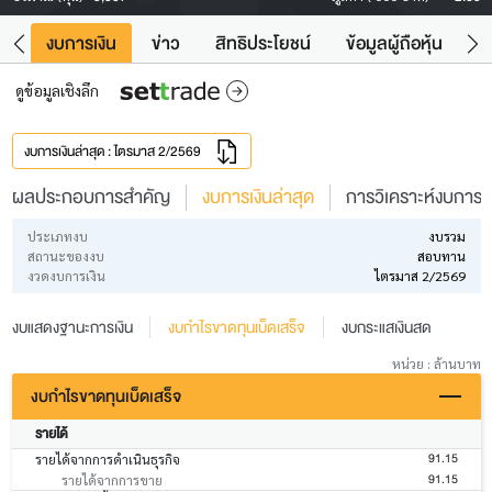
ัง
งบการเงิน
ข่าว
สิทธิประโยชน์
ข้อมูลผู้ถือหุ้น
ข
ดูข้อมูลเชิงลึก
งบการเงินล่าสุด : ไตรมาส 2/2569
ผลประกอบการสำคัญ
งบการเงินล่าสุด
การวิเคราะห์งบการเง
ประเภทงบ
งบรวม
สถานะของงบ
สอบทาน
งวดงบการเงิน
ไตรมาส 2/2569
งบแสดงฐานะการเงิน
งบกำไรขาดทุนเบ็ดเสร็จ
งบกระแสเงินสด
หน่วย : ล้านบาท
งบกำไรขาดทุนเบ็ดเสร็จ
รายได้
91.15
รายได้จากการดำเนินธุรกิจ
91.15
รายได้จากการขาย