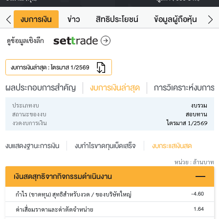
ัง
งบการเงิน
ข่าว
สิทธิประโยชน์
ข้อมูลผู้ถือหุ้น
ข
ดูข้อมูลเชิงลึก
งบการเงินล่าสุด : ไตรมาส 1/2569
ผลประกอบการสำคัญ
งบการเงินล่าสุด
การวิเคราะห์งบการเง
ประเภทงบ
งบรวม
สถานะของงบ
สอบทาน
งวดงบการเงิน
ไตรมาส 1/2569
งบแสดงฐานะการเงิน
งบกำไรขาดทุนเบ็ดเสร็จ
งบกระแสเงินสด
หน่วย : ล้านบาท
เงินสดสุทธิจากกิจกรรมดำเนินงาน
-4.60
กำไร (ขาดทุน) สุทธิสำหรับงวด / ของบริษัทใหญ่
1.64
ค่าเสื่อมราคาและค่าตัดจำหน่าย