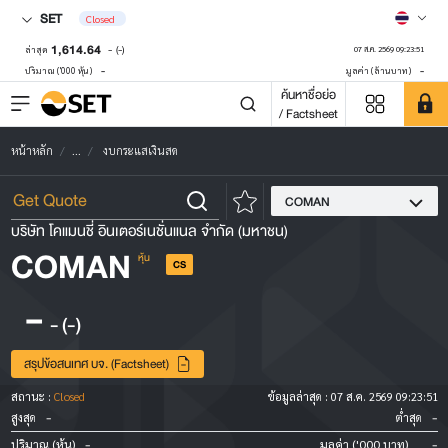
SET
Closed
1,614.64
-
(-)
ล่าสุด
07 ส.ค. 2569 09:23:51
-
-
ปริมาณ ('000 หุ้น)
มูลค่า (ล้านบาท)
ค้นหาชื่อย่อ
/ Factsheet
หน้าหลัก
...
งบกระแสเงินสด
COMAN
บริษัท โคแมนชี่ อินเตอร์เนชั่นแนล จำกัด (มหาชน)
COMAN
หุ้น
CS
-
-
(-)
สรุปข้อสนเทศ บจ. (Factsheet)
สถานะ :
Closed
ข้อมูลล่าสุด :
07 ส.ค. 2569 09:23:51
-
-
สูงสุด
ต่ำสุด
-
-
ปริมาณ (หุ้น)
มูลค่า ('000 บาท)