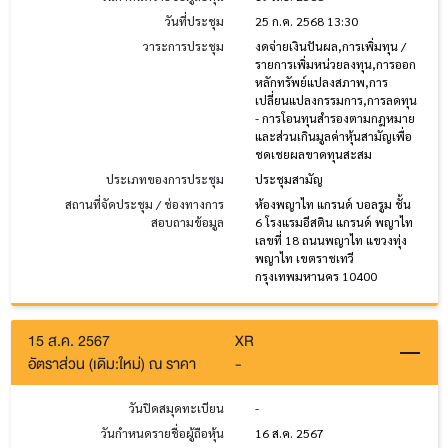
วันที่ประชุม
25 ก.ค. 2568 13:30
วาระการประชุม
งดจ่ายเงินปันผล,การเพิ่มทุน /
รายการเพิ่มหน่วยลงทุน,การออก
หลักทรัพย์แปลงสภาพ,การ
เปลี่ยนแปลงกรรมการ,การลดทุน
- การโอนทุนสำรองตามกฎหมาย
และส่วนเกินมูลค่าหุ้นสามัญเพื่อ
ชดเชยผลขาดทุนสะสม
ประเภทของการประชุม
ประชุมสามัญ
สถานที่จัดประชุม / ช่องทางการ
ห้องพญาไท แกรนด์ บอลรูม ชั้น
สอบถามข้อมูล
6 โรงแรมอีสติน แกรนด์ พญาไท
เลขที่ 18 ถนนพญาไท แขวงทุ่ง
พญาไท เขตราชเทวี
กรุงเทพมหานคร 10400
15 ส.ค. 2567
XR
อัตราส่วน (เดิม:ใหม่) ณ ราคา
-
วันปิดสมุดทะเบียน
-
วันกำหนดรายชื่อผู้ถือหุ้น
16 ส.ค. 2567