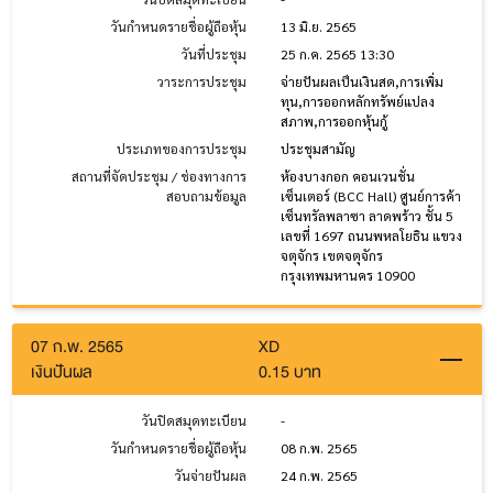
วันกำหนดรายชื่อผู้ถือหุ้น
13 มิ.ย. 2565
วันที่ประชุม
25 ก.ค. 2565 13:30
วาระการประชุม
จ่ายปันผลเป็นเงินสด,การเพิ่ม
ทุน,การออกหลักทรัพย์แปลง
สภาพ,การออกหุ้นกู้
ประเภทของการประชุม
ประชุมสามัญ
สถานที่จัดประชุม / ช่องทางการ
ห้องบางกอก คอนเวนชั่น
สอบถามข้อมูล
เซ็นเตอร์ (BCC Hall) ศูนย์การค้า
เซ็นทรัลพลาซา ลาดพร้าว ชั้น 5
เลขที่ 1697 ถนนพหลโยธิน แขวง
จตุจักร เขตจตุจักร
กรุงเทพมหานคร 10900
07 ก.พ. 2565
XD
เงินปันผล
0.15 บาท
วันปิดสมุดทะเบียน
-
วันกำหนดรายชื่อผู้ถือหุ้น
08 ก.พ. 2565
วันจ่ายปันผล
24 ก.พ. 2565