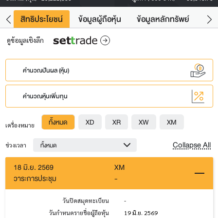
าว
สิทธิประโยชน์
ข้อมูลผู้ถือหุ้น
ข้อมูลหลักทรัพย์
Fac
ดูข้อมูลเชิงลึก
คำนวณปันผล (หุ้น)
คำนวณหุ้นเพิ่มทุน
ทั้งหมด
XD
XR
XW
XM
เครื่องหมาย
Collapse All
ทั้งหมด
ช่วงเวลา
18 มิ.ย. 2569
XM
วาระการประชุม
-
วันปิดสมุดทะเบียน
-
วันกำหนดรายชื่อผู้ถือหุ้น
19 มิ.ย. 2569