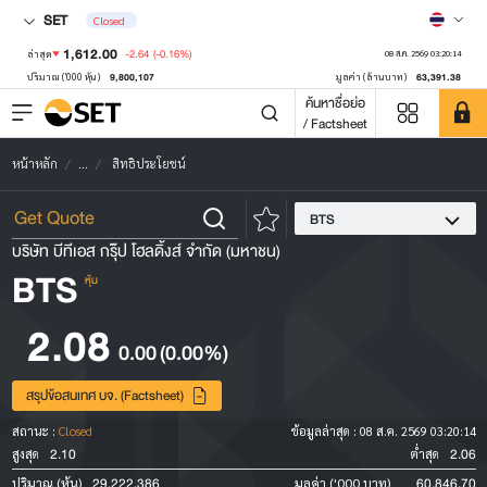
SET
Closed
1,612.00
-2.64
(-0.16%)
ล่าสุด
08 ส.ค. 2569 03:20:14
9,800,107
63,391.38
ปริมาณ ('000 หุ้น)
มูลค่า (ล้านบาท)
ค้นหาชื่อย่อ
/ Factsheet
หน้าหลัก
...
สิทธิประโยชน์
BTS
บริษัท บีทีเอส กรุ๊ป โฮลดิ้งส์ จำกัด (มหาชน)
BTS
หุ้น
2.08
0.00
(0.00%)
สรุปข้อสนเทศ บจ. (Factsheet)
สถานะ :
Closed
ข้อมูลล่าสุด :
08 ส.ค. 2569 03:20:14
2.10
2.06
สูงสุด
ต่ำสุด
29,222,386
60,846.70
ปริมาณ (หุ้น)
มูลค่า ('000 บาท)