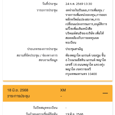
วันที่ประชุม
24 ก.ค. 2569 13:30
วาระการประชุม
งดจ่ายเงินปันผล,การเพิ่มทุน /
รายการเพิ่มหน่วยลงทุน,การออก
หลักทรัพย์แปลงสภาพ,การ
เปลี่ยนแปลงกรรมการ,อนุมัติการ
แก้ไขเพิ่มเติมหนังสือ
บริคณห์สนธิของบริษัท เพื่อให้
สอดคล้องกับการลดทุนจด
ทะเบียน
ประเภทของการประชุม
ประชุมสามัญ
สถานที่จัดประชุม / ช่องทางการ
ห้องพญาไท แกรนด์ บอลรูม ชั้น
สอบถามข้อมูล
6 โรงแรมอีสติน แกรนด์ พญาไท
เลขที่ 18 ถนนพญาไท แขวงทุ่ง
พญาไท เขตราชเทวี
กรุงเทพมหานคร 10400
18 มิ.ย. 2568
XM
วาระการประชุม
-
วันปิดสมุดทะเบียน
-
วันกำหนดรายชื่อผู้ถือหุ้น
19 มิ.ย. 2568