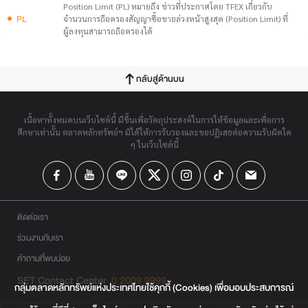
Position Limit (PL) หมายถึง ข่าวที่ประกาศโดย TFEX เกี่ยวกับ
PL
จำนวนการถือครองสัญญาซื้อขายล่วงหน้าสูงสุด (Position Limit) ที่
ผู้ลงทุนสามารถถือครองได้
กลับสู่ด้านบน
เนื้อหาทั้งหมดบนเว็บไซต์นี้ มีขึ้นเพื่อวัตถุประสงค์ในการให้ข้อมูลและเพื่อการ
ศึกษาเท่านั้น ตลาดหลักทรัพย์ฯ มิได้ให้การรับรองและขอปฏิเสธต่อความรับผิดใด
ๆ ในเว็บไซต์นี้
ติดต่อเรา
ร่วมงานกับเรา
คำถามที่พบบ่อย
SET Contact Center
0 2009 9999
กลุ่มตลาดหลักทรัพย์แห่งประเทศไทยใช้คุกกี้ (Cookies) เพื่อมอบประสบการณ์