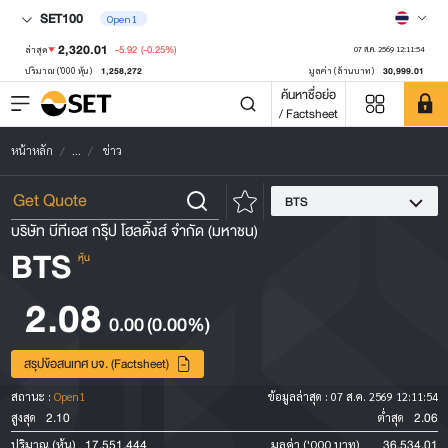
SET100
Open1
2,320.01
-5.92
(-0.25%)
ล่าสุด
07 ส.ค. 2569 12:11:54
1,258,272
30,999.01
ปริมาณ ('000 หุ้น)
มูลค่า (ล้านบาท)
ค้นหาชื่อย่อ
/ Factsheet
หน้าหลัก
...
ข่าว
BTS
บริษัท บีทีเอส กรุ๊ป โฮลดิ้งส์ จำกัด (มหาชน)
BTS
หุ้น
2.08
0.00
(0.00%)
สรุปข้อสนเทศ บจ. (Factsheet)
สถานะ :
Open1
ข้อมูลล่าสุด :
07 ส.ค. 2569 12:11:54
2.10
2.06
สูงสุด
ต่ำสุด
17,551,444
36,534.01
ปริมาณ (หุ้น)
มูลค่า ('000 บาท)