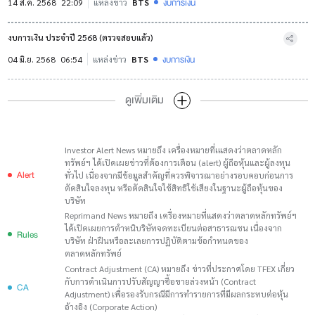
งบการเงิน
14 ส.ค. 2568
22:09
แหล่งข่าว
BTS
งบการเงิน ประจำปี 2568 (ตรวจสอบแล้ว)
งบการเงิน
04 มิ.ย. 2568
06:54
แหล่งข่าว
BTS
ดูเพิ่มเติม
Investor Alert News หมายถึง เครื่องหมายที่เแสดงว่าตลาดหลัก
ทรัพย์ฯ ได้เปิดเผยข่าวที่ต้องการเตือน (alert) ผู้ถือหุ้นและผู้ลงทุน
Alert
ทั่วไป เนื่องจากมีข้อมูลสำคัญที่ควรพิจารณาอย่างรอบคอบก่อนการ
ตัดสินใจลงทุน หรือตัดสินใจใช้สิทธิใช้เสียงในฐานะผู้ถือหุ้นของ
บริษัท
Reprimand News หมายถึง เครื่องหมายที่แสดงว่าตลาดหลักทรัพย์ฯ
ได้เปิดเผยการตำหนิบริษัทจดทะเบียนต่อสาธารณชน เนื่องจาก
Rules
บริษัท ฝ่าฝืนหรือละเลยการปฏิบัติตามข้อกำหนดของ
ตลาดหลักทรัพย์
Contract Adjustment (CA) หมายถึง ข่าวที่ประกาศโดย TFEX เกี่ยว
กับการดำเนินการปรับสัญญาซื้อขายล่วงหน้า (Contract
CA
Adjustment) เพื่อรองรับกรณีมีการทำรายการที่มีผลกระทบต่อหุ้น
อ้างอิง (Corporate Action)